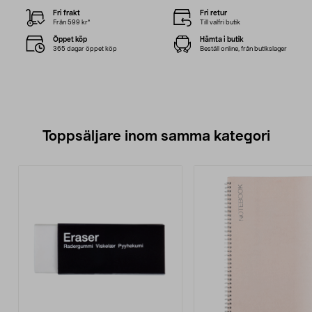
Fri frakt
Fri retur
Från 599 kr*
Till valfri butik
Öppet köp
Hämta i butik
365 dagar öppet köp
Beställ online, från butikslager
Toppsäljare inom samma kategori