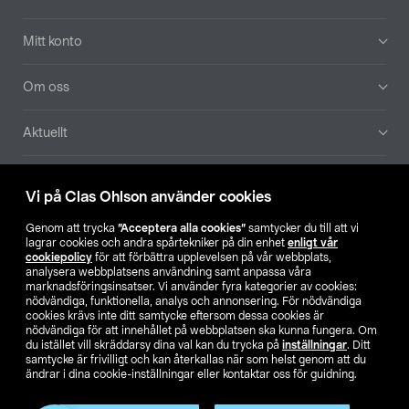
Mitt konto
Om oss
Aktuellt
Våra bolag
Vi på Clas Ohlson använder cookies
Hitta butik
Genom att trycka
”Acceptera alla cookies”
samtycker du till att vi
lagrar cookies och andra spårtekniker på din enhet
enligt vår
cookiepolicy
för att förbättra upplevelsen på vår webbplats,
SE
NO
FI
analysera webbplatsens användning samt anpassa våra
marknadsföringsinsatser. Vi använder fyra kategorier av cookies:
nödvändiga, funktionella, analys och annonsering. För nödvändiga
cookies krävs inte ditt samtycke eftersom dessa cookies är
nödvändiga för att innehållet på webbplatsen ska kunna fungera. Om
du istället vill skräddarsy dina val kan du trycka på
inställningar
. Ditt
samtycke är frivilligt och kan återkallas när som helst genom att du
ändrar i dina cookie-inställningar eller kontaktar oss för guidning.
Köpvillkor
Privacy statement
Klubbvillkor
För företag
Ändra till priser exklusive moms