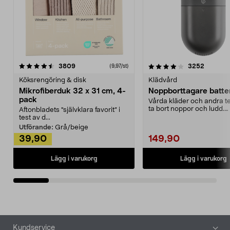
4.0av 5 stjärnor
recensioner
4.5av 5 stjärnor
recensio
3809
3252
(9,97/st)
Köksrengöring & disk
Klädvård
Mikrofiberduk 32 x 31 cm, 4-
Noppborttagare batter
pack
Vårda kläder och andra tex
ta bort noppor och ludd.
Aftonbladets "självklara favorit” i
Noppborttagaren fräs...
test av d...
Utförande:
Grå/beige
39,90
149,90
Lägg i varukorg
Lägg i varukorg
Sidfot
Kundservice