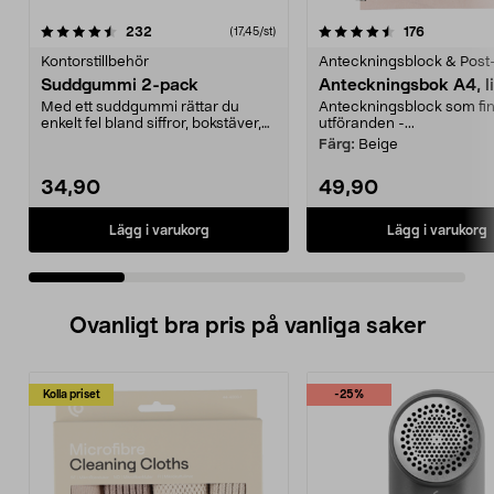
4.5 av 5 stjärnor
recensioner
4.5 av 5 stjärnor
recensione
232
176
(17,45/st)
Kontorstillbehör
Anteckningsblock & Post-
Suddgummi 2-pack
Anteckningsbok A4, l
Med ett suddgummi rättar du
Anteckningsblock som finn
enkelt fel bland siffror, bokstäver,
utföranden -...
streck etc. PVC...
Färg:
Beige
34,90
49,90
Lägg i varukorg
Lägg i varukorg
Ovanligt bra pris på vanliga saker
Kolla priset
-25%