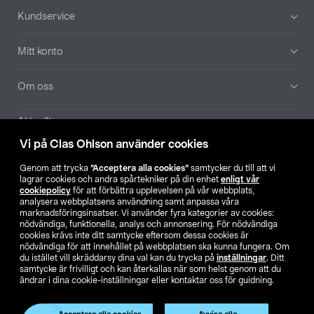
Sidfot
Kundservice
Mitt konto
Om oss
Aktuellt
Vi på Clas Ohlson använder cookies
Våra bolag
Genom att trycka
”Acceptera alla cookies”
samtycker du till att vi
lagrar cookies och andra spårtekniker på din enhet
enligt vår
Hitta butik
cookiepolicy
för att förbättra upplevelsen på vår webbplats,
analysera webbplatsens användning samt anpassa våra
marknadsföringsinsatser. Vi använder fyra kategorier av cookies:
nödvändiga, funktionella, analys och annonsering. För nödvändiga
SE
NO
FI
cookies krävs inte ditt samtycke eftersom dessa cookies är
nödvändiga för att innehållet på webbplatsen ska kunna fungera. Om
du istället vill skräddarsy dina val kan du trycka på
inställningar
. Ditt
samtycke är frivilligt och kan återkallas när som helst genom att du
ändrar i dina cookie-inställningar eller kontaktar oss för guidning.