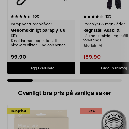
4.0 av 5 stjärnor
recensioner
4.0 av 5 stjärnor
recensione
100
159
Paraplyer & regnkläder
Paraplyer & regnkläder
Genomskinligt paraply, 88
Regnställ Asaklitt
cm
Lätt och smidigt regnställ i
förvarings...
Skyddar mot regn utan att
blockera sikten – se och synas i
Storlek:
M
alla väder. Genomskin...
99,90
169,90
Lägg i varukorg
Lägg i varukorg
Ovanligt bra pris på vanliga saker
Kolla priset
-25%