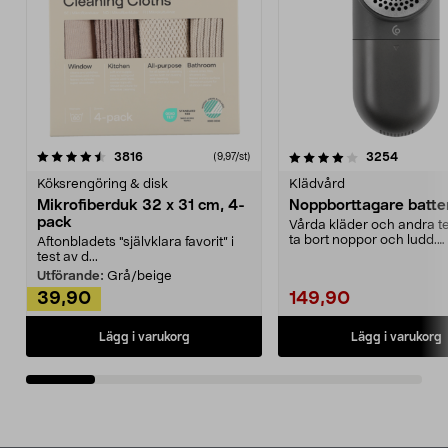
4.0av 5 stjärnor
recensioner
4.5av 5 stjärnor
recensio
3816
3254
(9,97/st)
Köksrengöring & disk
Klädvård
Mikrofiberduk 32 x 31 cm, 4-
Noppborttagare batter
pack
Vårda kläder och andra tex
ta bort noppor och ludd.
Aftonbladets "självklara favorit” i
Noppborttagaren fräs...
test av d...
Utförande:
Grå/beige
39,90
149,90
Lägg i varukorg
Lägg i varukorg