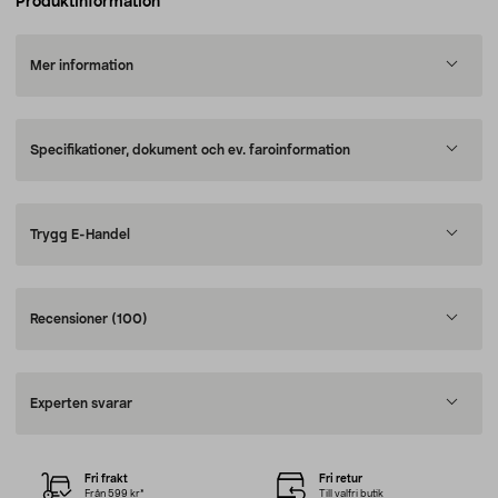
Produktinformation
Mer information
Specifikationer, dokument och ev. faroinformation
Trygg E-Handel
Recensioner
(100)
Experten svarar
Fri frakt
Fri retur
Från 599 kr*
Till valfri butik