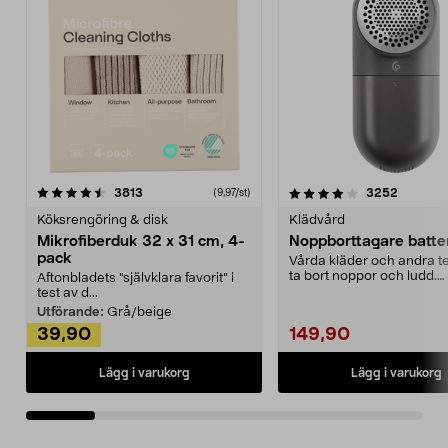
4.0av 5 stjärnor
recensioner
4.5av 5 stjärnor
recensio
3813
3252
(9,97/st)
Köksrengöring & disk
Klädvård
Mikrofiberduk 32 x 31 cm, 4-
Noppborttagare batter
pack
Vårda kläder och andra tex
ta bort noppor och ludd.
Aftonbladets "självklara favorit” i
Noppborttagaren fräs...
test av d...
Utförande:
Grå/beige
39,90
149,90
Lägg i varukorg
Lägg i varukorg