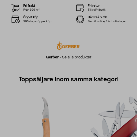
Fri frakt
Fri retur
Från 599 kr*
Till valfri butik
Öppet köp
Hämta i butik
365 dagar öppet köp
Beställ online, från butikslager
Gerber
-
Se alla produkter
Toppsäljare inom samma kategori