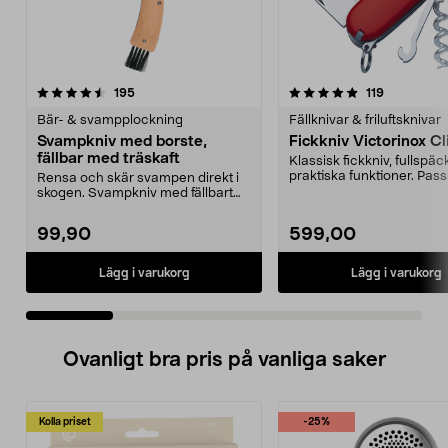
5.0 av 5 stjärnor
recensioner
4.5 av 5 stjärnor
recensione
195
119
Bär- & svampplockning
Fällknivar & friluftsknivar
Svampkniv med borste,
Fickkniv Victorinox C
fällbar med träskaft
Klassisk fickkniv, fullsp
praktiska funktioner. Pass
Rensa och skär svampen direkt i
bra i skoge...
skogen. Svampkniv med fällbart
blad och borste i...
99,90
599,00
Lägg i varukorg
Lägg i varukorg
Ovanligt bra pris på vanliga saker
Kolla priset
-25%