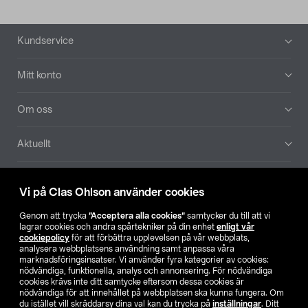
Sidfot
Kundservice
Mitt konto
Om oss
Aktuellt
Våra bolag
Vi på Clas Ohlson använder cookies
Hitta butik
Genom att trycka
”Acceptera alla cookies”
samtycker du till att vi
lagrar cookies och andra spårtekniker på din enhet
enligt vår
cookiepolicy
för att förbättra upplevelsen på vår webbplats,
SE
NO
FI
analysera webbplatsens användning samt anpassa våra
marknadsföringsinsatser. Vi använder fyra kategorier av cookies:
nödvändiga, funktionella, analys och annonsering. För nödvändiga
cookies krävs inte ditt samtycke eftersom dessa cookies är
nödvändiga för att innehållet på webbplatsen ska kunna fungera. Om
du istället vill skräddarsy dina val kan du trycka på
inställningar
. Ditt