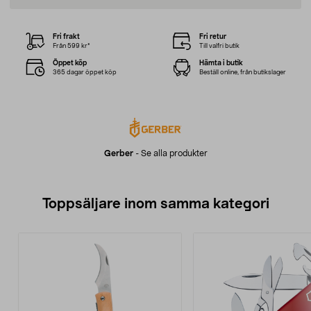
Fri frakt
Fri retur
Från 599 kr*
Till valfri butik
Öppet köp
Hämta i butik
365 dagar öppet köp
Beställ online, från butikslager
Gerber
-
Se alla produkter
Toppsäljare inom samma kategori