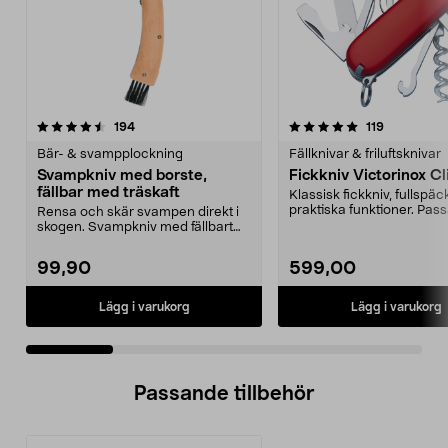
5.0 av 5 stjärnor
recensioner
4.5 av 5 stjärnor
recensione
194
119
Bär- & svampplockning
Fällknivar & friluftsknivar
Svampkniv med borste,
Fickkniv Victorinox C
fällbar med träskaft
Klassisk fickkniv, fullsp
praktiska funktioner. Pass
Rensa och skär svampen direkt i
bra i skoge...
skogen. Svampkniv med fällbart
blad och borste i...
99,90
599,00
Lägg i varukorg
Lägg i varukorg
Passande tillbehör