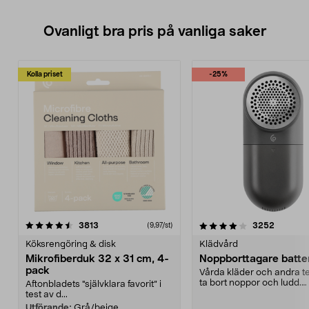
Ovanligt bra pris på vanliga saker
Kolla priset
-25%
4.0av 5 stjärnor
recensioner
4.5av 5 stjärnor
recensio
3813
3252
(9,97/st)
Köksrengöring & disk
Klädvård
Mikrofiberduk 32 x 31 cm, 4-
Noppborttagare batter
pack
Vårda kläder och andra tex
ta bort noppor och ludd.
Aftonbladets "självklara favorit” i
Noppborttagaren fräs...
test av d...
Utförande:
Grå/beige