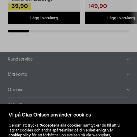
39,90
149,90
Lägg i varukorg
Lägg i varukorg
Sidfot
Kundservice
Mitt konto
Om oss
Aktuellt
Vi på Clas Ohlson använder cookies
Våra bolag
Genom att trycka
”Acceptera alla cookies”
samtycker du till att vi
lagrar cookies och andra spårtekniker på din enhet
enligt vår
Hitta butik
cookiepolicy
för att förbättra upplevelsen på vår webbplats,