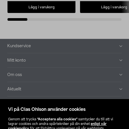
Lägg i varukorg
Lägg i varukorg
Sidfot
Kundservice
Mitt konto
Om oss
Aktuellt
Våra bolag
Vi på Clas Ohlson använder cookies
Hitta butik
Genom att trycka
”Acceptera alla cookies”
samtycker du till att vi
lagrar cookies och andra spårtekniker på din enhet
enligt vår
cookiepolicy
för att förbättra upplevelsen på vår webbplats,