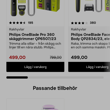
4.0 av 5 stjärnor
recensioner
3.5 av 5 stjärnor
recension
195
380
Rakhyvlar
Rakhyvlar
Philips OneBlade Pro 360
Philips OneBlade Fac
skäggtrimmer QP6507/23
Body QP2834/23, ele
rakhyvel
Trimma alla stilar – från skägg och
Raka, trimma och skapa l
linjer till en nära stubb. Philips
en och samma maskin. Ph
OneBlade ...
OneBlade 360 QP28...
499,00
499,00
799,00
Lägg i varukorg
Lägg i varukorg
Passande tillbehör