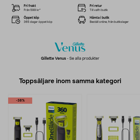
Fri frakt
Fri retur
Från 599 kr*
Till valfri butik
Öppet köp
Hämta i butik
365 dagar öppet köp
Beställ online, från butikslager
Gillette Venus
-
Se alla produkter
Toppsäljare inom samma kategori
-38%