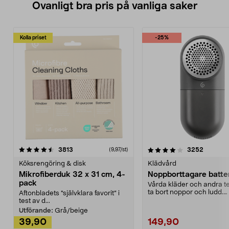
Ovanligt bra pris på vanliga saker
Kolla priset
-25%
4.0av 5 stjärnor
recensioner
4.5av 5 stjärnor
recensio
3813
3252
(9,97/st)
Köksrengöring & disk
Klädvård
Mikrofiberduk 32 x 31 cm, 4-
Noppborttagare batter
pack
Vårda kläder och andra tex
ta bort noppor och ludd.
Aftonbladets "självklara favorit” i
Noppborttagaren fräs...
test av d...
Utförande:
Grå/beige
39,90
149,90