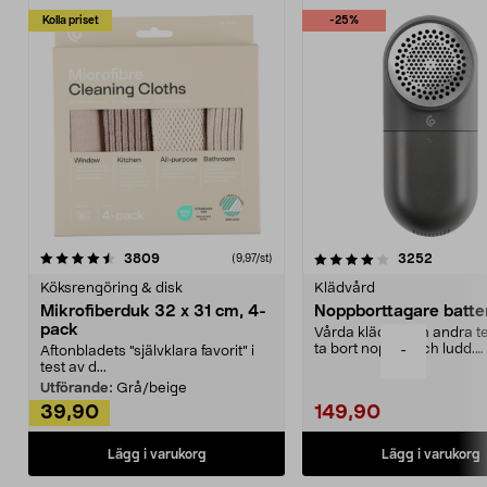
Kolla priset
-25%
4.0av 5 stjärnor
recensioner
4.5av 5 stjärnor
recensio
3809
3252
(9,97/st)
Köksrengöring & disk
Klädvård
Mikrofiberduk 32 x 31 cm, 4-
Noppborttagare batter
pack
Vårda kläder och andra tex
ta bort noppor och ludd.
-
Aftonbladets "självklara favorit” i
Noppborttagaren fräs...
test av d...
Utförande:
Grå/beige
39,90
149,90
Lägg i varukorg
Lägg i varukorg