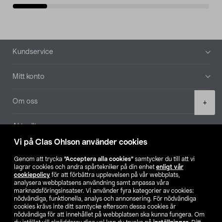
Sidfot
Kundservice
Mitt konto
Product
Om oss
+
quantity
Aktuellt
Vi på Clas Ohlson använder cookies
Våra bolag
Genom att trycka
”Acceptera alla cookies”
samtycker du till att vi
lagrar cookies och andra spårtekniker på din enhet
enligt vår
Hitta butik
cookiepolicy
för att förbättra upplevelsen på vår webbplats,
analysera webbplatsens användning samt anpassa våra
marknadsföringsinsatser. Vi använder fyra kategorier av cookies:
nödvändiga, funktionella, analys och annonsering. För nödvändiga
SE
NO
FI
cookies krävs inte ditt samtycke eftersom dessa cookies är
nödvändiga för att innehållet på webbplatsen ska kunna fungera. Om