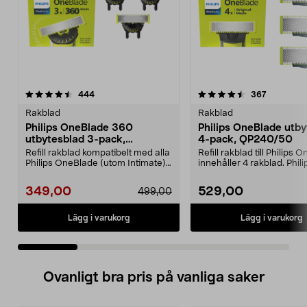
4.5 av 5 stjärnor
recensioner
3.5 av 5 stjärnor
recension
444
367
Rakblad
Rakblad
Philips OneBlade 360
Philips OneBlade utby
utbytesblad 3-pack,
4-pack, QP240/50
QP430/50
Refill rakblad kompatibelt med alla
Refill rakblad till Philips
Philips OneBlade (utom Intimate).
innehåller 4 rakblad. Phili
Philips 36...
OneBlade QP24...
349,00
529,00
499,00
Lägg i varukorg
Lägg i varukorg
Ovanligt bra pris på vanliga saker