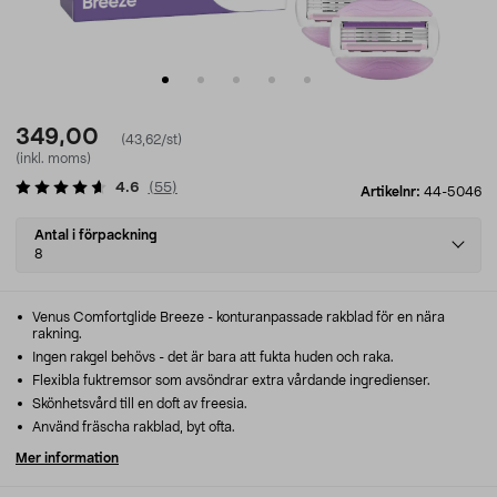
349,00
(43,62/st)
(inkl. moms)
4.6
(
55
)
Artikelnr:
44-5046
Select
Antal i förpackning
variant
8
Venus Comfortglide Breeze - konturanpassade rakblad för en nära
rakning.
Ingen rakgel behövs - det är bara att fukta huden och raka.
Flexibla fuktremsor som avsöndrar extra vårdande ingredienser.
Skönhetsvård till en doft av freesia.
Använd fräscha rakblad, byt ofta.
Mer information