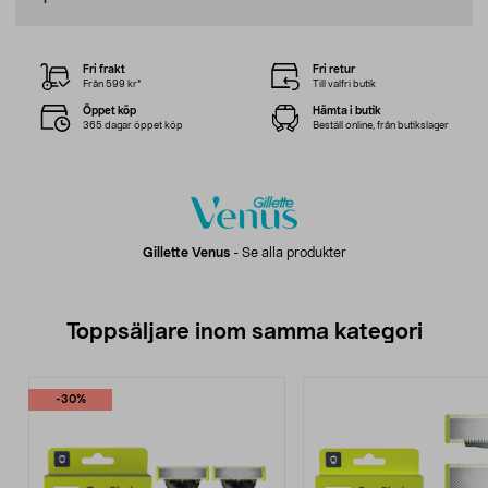
Fri frakt
Fri retur
Från 599 kr*
Till valfri butik
Öppet köp
Hämta i butik
365 dagar öppet köp
Beställ online, från butikslager
Gillette Venus
-
Se alla produkter
Toppsäljare inom samma kategori
-30%