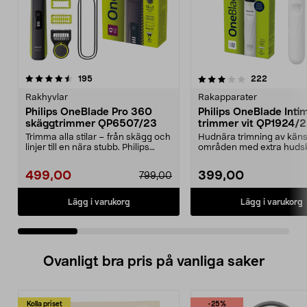
3.5 av 5 stjärnor
recensioner
4.0 av 5 stjärnor
recension
195
222
Rakhyvlar
Rakapparater
Philips OneBlade Pro 360
Philips OneBlade Inti
skäggtrimmer QP6507/23
trimmer vit QP1924/
Trimma alla stilar – från skägg och
Hudnära trimning av käns
linjer till en nära stubb. Philips
områden med extra huds
OneBlade ...
One Blade Intimate QP19..
499,00
399,00
799,00
Lägg i varukorg
Lägg i varukorg
Ovanligt bra pris på vanliga saker
Kolla priset
-25%