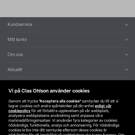
Sidfot
Kundservice
Mitt konto
Om oss
Aktuellt
Våra bolag
Vi på Clas Ohlson använder cookies
Hitta butik
Genom att trycka
”Acceptera alla cookies”
samtycker du till att vi
lagrar cookies och andra spårtekniker på din enhet
enligt vår
cookiepolicy
för att förbättra upplevelsen på vår webbplats,
SE
NO
FI
analysera webbplatsens användning samt anpassa våra
marknadsföringsinsatser. Vi använder fyra kategorier av cookies:
nödvändiga, funktionella, analys och annonsering. För nödvändiga
cookies krävs inte ditt samtycke eftersom dessa cookies är