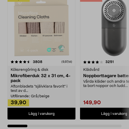
4.0av 5 stjärnor
recensioner
4.5av 5 stjärnor
recensio
3808
3251
(9,97/st)
Köksrengöring & disk
Klädvård
Mikrofiberduk 32 x 31 cm, 4-
Noppborttagare batter
pack
Vårda kläder och andra tex
ta bort noppor och ludd.
Aftonbladets "självklara favorit” i
Noppborttagaren fräs...
test av d...
Utförande:
Grå/beige
39,90
149,90
Lägg i varukorg
Lägg i varukorg