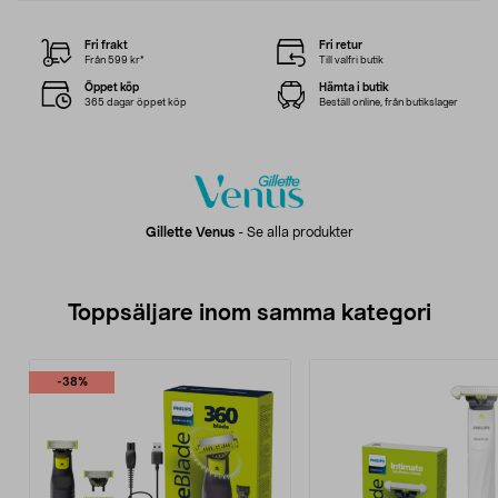
Fri frakt
Fri retur
Från 599 kr*
Till valfri butik
Öppet köp
Hämta i butik
365 dagar öppet köp
Beställ online, från butikslager
Gillette Venus
-
Se alla produkter
Toppsäljare inom samma kategori
-38%