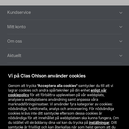
Sidfot
Kundservice
Mitt konto
Om oss
Aktuellt
Våra bolag
Vi på Clas Ohlson använder cookies
Hitta butik
Genom att trycka
”Acceptera alla cookies”
samtycker du till att vi
lagrar cookies och andra spårtekniker på din enhet
enligt vår
cookiepolicy
för att förbättra upplevelsen på vår webbplats,
SE
NO
FI
analysera webbplatsens användning samt anpassa våra
marknadsföringsinsatser. Vi använder fyra kategorier av cookies:
nödvändiga, funktionella, analys och annonsering. För nödvändiga
cookies krävs inte ditt samtycke eftersom dessa cookies är
nödvändiga för att innehållet på webbplatsen ska kunna fungera. Om
du istället vill skräddarsy dina val kan du trycka på
inställningar
. Ditt
samtycke är frivilligt och kan återkallas när som helst genom att du