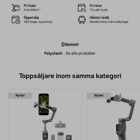
Fri frakt
Fri retur
Från 599 kr*
Till valfri butik
Öppet köp
Hämta i butik
365 dagar öppet köp
Beställ online, från butikslager
Feiyutech
-
Se alla produkter
Toppsäljare inom samma kategori
Nyhet
Nyhet