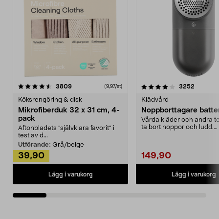
4.0av 5 stjärnor
recensioner
4.5av 5 stjärnor
recensio
3809
3252
(9,97/st)
Köksrengöring & disk
Klädvård
Mikrofiberduk 32 x 31 cm, 4-
Noppborttagare batter
pack
Vårda kläder och andra tex
ta bort noppor och ludd.
Aftonbladets "självklara favorit” i
Noppborttagaren fräs...
test av d...
Utförande:
Grå/beige
39,90
149,90
Lägg i varukorg
Lägg i varukorg