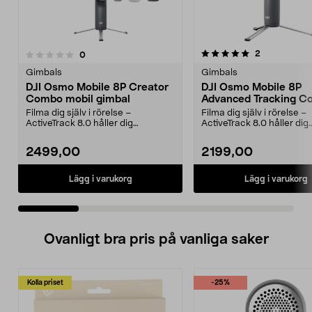
5.0 av 5 stjärnor
recensioner
2
recensioner
0
0.0 av 5 stjärnor
Gimbals
Gimbals
DJI Osmo Mobile 8P Creator
DJI Osmo Mobile 8P
Combo mobil gimbal
Advanced Tracking 
Kit
Filma dig själv i rörelse –
Filma dig själv i rörelse –
ActiveTrack 8.0 håller dig
ActiveTrack 8.0 håller dig
automatiskt i bild. DJI O...
automatiskt i bild. DJI O...
2499,00
2199,00
Lägg i varukorg
Lägg i varukorg
Ovanligt bra pris på vanliga saker
Kolla priset
-25%