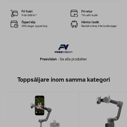
Fri frakt
Fri retur
Från 599 kr*
Till valfri butik
Öppet köp
Hämta i butik
365 dagar öppet köp
Beställ online, från butikslager
Freevision
-
Se alla produkter
Toppsäljare inom samma kategori