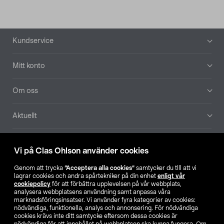
Sidfot
Kundservice
Mitt konto
Om oss
Aktuellt
Våra bolag
Vi på Clas Ohlson använder cookies
Hitta butik
Genom att trycka
”Acceptera alla cookies”
samtycker du till att vi
lagrar cookies och andra spårtekniker på din enhet
enligt vår
cookiepolicy
för att förbättra upplevelsen på vår webbplats,
SE
NO
FI
analysera webbplatsens användning samt anpassa våra
marknadsföringsinsatser. Vi använder fyra kategorier av cookies:
nödvändiga, funktionella, analys och annonsering. För nödvändiga
cookies krävs inte ditt samtycke eftersom dessa cookies är