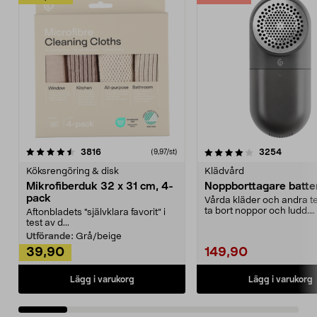
4.0av 5 stjärnor
recensioner
4.5av 5 stjärnor
recensio
3816
3254
(9,97/st)
Köksrengöring & disk
Klädvård
Mikrofiberduk 32 x 31 cm, 4-
Noppborttagare batter
pack
Vårda kläder och andra tex
ta bort noppor och ludd.
Aftonbladets "självklara favorit” i
Noppborttagaren fräs...
test av d...
Utförande:
Grå/beige
39,90
149,90
Lägg i varukorg
Lägg i varukorg