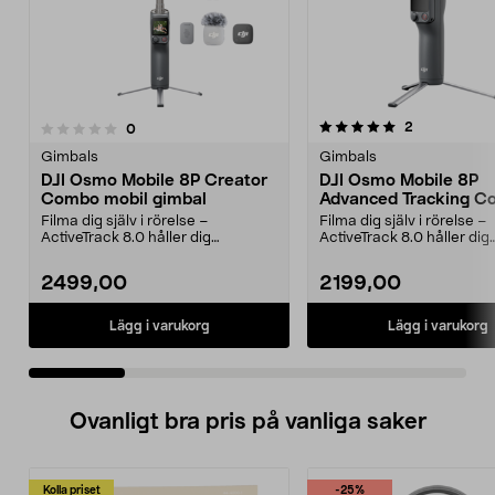
5.0 av 5 stjärnor
recensioner
2
recensioner
0
0.0 av 5 stjärnor
Gimbals
Gimbals
DJI Osmo Mobile 8P Creator
DJI Osmo Mobile 8P
Combo mobil gimbal
Advanced Tracking 
Kit
Filma dig själv i rörelse –
Filma dig själv i rörelse –
ActiveTrack 8.0 håller dig
ActiveTrack 8.0 håller dig
automatiskt i bild. DJI O...
automatiskt i bild. DJI O...
2499,00
2199,00
Lägg i varukorg
Lägg i varukorg
Ovanligt bra pris på vanliga saker
Kolla priset
-25%