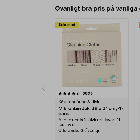
Ovanligt bra pris på vanliga
Kolla priset
5av 5 stjärnor
4.0av 5 stjärnor
recensioner
3809
Köksrengöring & disk
Mikrofiberduk 32 x 31 cm, 4-
pack
Aftonbladets "självklara favorit” i
test av d...
Utförande:
Grå/beige