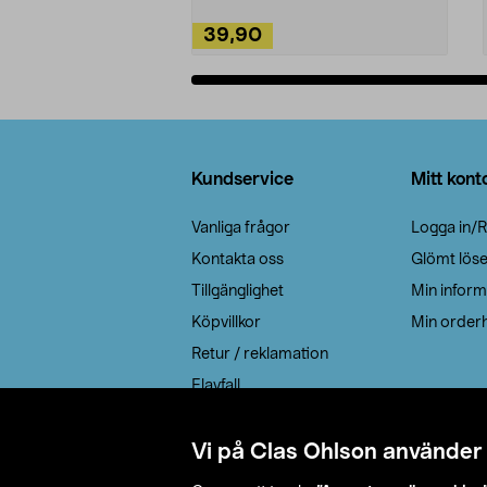
39,90
Lägg i varukorg
Sidfot
Kundservice
Mitt kont
Vanliga frågor
Logga in/R
Kontakta oss
Glömt lös
Tillgänglighet
Min inform
Köpvillkor
Min orderh
Retur / reklamation
Elavfall
Cookie policy
Leveransalternativ
Vi på Clas Ohlson använder