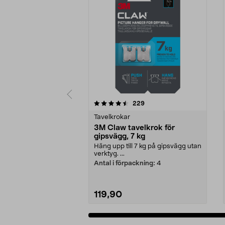
5 av 5 stjärnor
4.5 av 5 stjärnor
recensioner
229
Tavelkrokar
3M Claw tavelkrok för
gipsvägg, 7 kg
Häng upp till 7 kg på gipsvägg utan
verktyg. ...
Antal i förpackning:
4
119,90