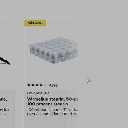
Kolla priset
Multibuy
4.5av 5 stjärnor
recensioner
4.5
4378
2
Levande ljus
Rengöringsm
nne,
Värmeljus stearin, 50-pack,
Bikarbonat
100 procent stearin
Ett allsidigt 
städning och 
v trä
100 procent stearin. Tillverkade i
ute. Städa med
er.
Sverige som brinner med en
vacker och sotfri ...