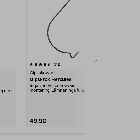
4.5 av 5 stjärnor
recensioner
4.5
512
2
Gipsskruvar
Gipsskruvar
Gipskrok Hercules
Gipsskruv 
Inga verktyg behövs vid
För montage 
montering. Lämnar inga fula
träreglar inom
gg utan
märken, endast ett minimalt ...
Antal i förpa
49,90
49,90