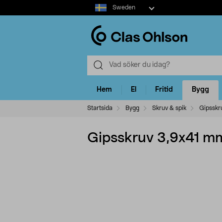
Select
Sweden
market
Hem
El
Fritid
Bygg
Startsida
Bygg
Skruv & spik
Gipsskr
Gipsskruv 3,9x41 m