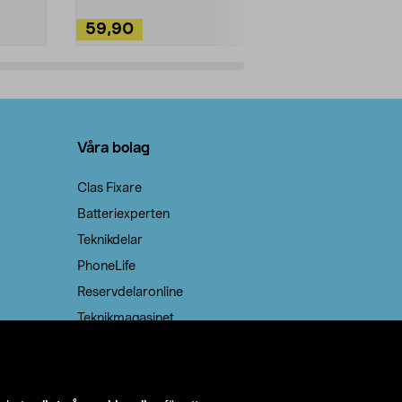
59,90
49,90
Lägg i varukorg
Lägg
Våra bolag
Clas Fixare
Batteriexperten
Teknikdelar
PhoneLife
Reservdelaronline
Teknikmagasinet