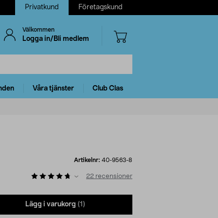
Privatkund
Företagskund
Välkommen
Logga in/Bli medlem
nden
Våra tjänster
Club Clas
Artikelnr:
40-9563-8
22
recensioner
Lägg i varukorg
(1)