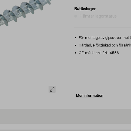
Butikslager
Hämtar lagerstatus...
För montage av gipsskivor mot 
Härdad, elförzinkad och försänk
CE-märkt enl. EN-14556.
Mer information