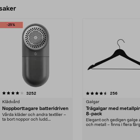
 saker
-25%
4.5av 5 stjärnor
recensioner
4.0av 5 stjärnor
recensioner
3252
256
Klädvård
Galgar
Noppborttagare batteridriven
Trägalgar med metallpi
8-pack
Vårda kläder och andra textilier –
ta bort noppor och ludd.
Elegant och gedigen galge a
Noppborttagaren fräs...
och metall – finns i flera färg
Galge med sv...