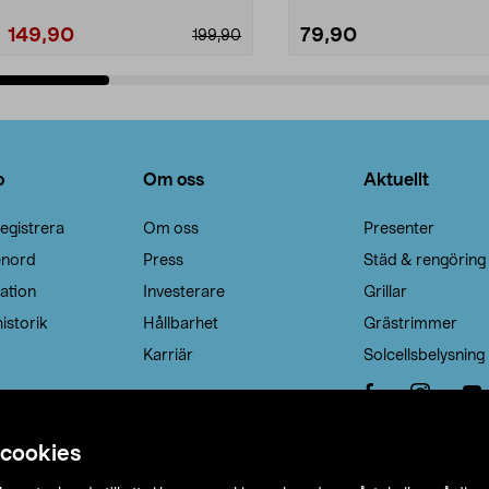
149,90
79,90
199,90
Lägg i varukorg
Lägg i varukorg
o
Om oss
Aktuellt
egistrera
Om oss
Presenter
enord
Press
Städ & rengöring
ation
Investerare
Grillar
istorik
Hållbarhet
Grästrimmer
Karriär
Solcellsbelysning
 cookies