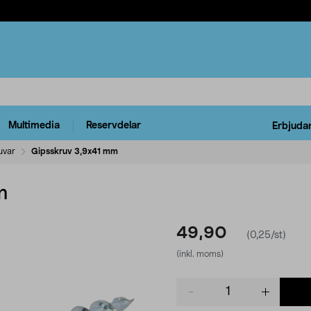
Multimedia
Reservdelar
Erbjuda
uvar
Gipsskruv 3,9x41 mm
m
49,90
(0,25/st)
(inkl. moms)
Product
quantity