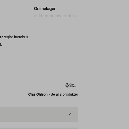
Onlinelager
Hämtar lagerstatus...
träreglar inomhus.
t.
Clas Ohlson
-
Se alla produkter