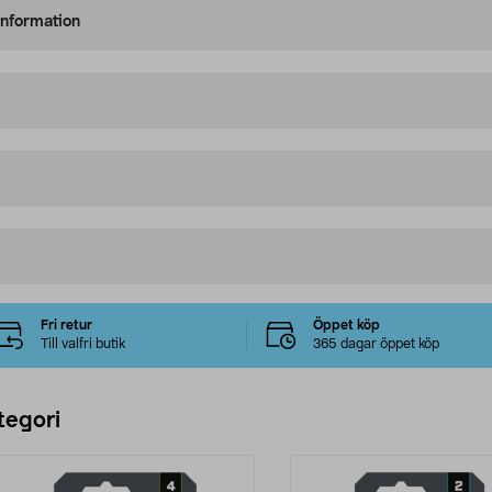
information
Fri retur
Öppet köp
Till valfri butik
365 dagar öppet köp
tegori