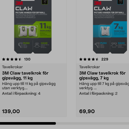
4.5 av 5 stjärnor
recensioner
4.5 av 5 stjärnor
recensioner
130
229
Tavelkrokar
Tavelkrokar
3M Claw tavelkrok för
3M Claw tavelkrok för
gipsvägg, 11 kg
gipsvägg, 7 kg
Häng upp till 11 kg på gipsvägg
Häng upp till 7 kg på gipsvä
utan verktyg....
verktyg. ...
Antal i förpackning:
4
Antal i förpackning:
2
139,00
69,90