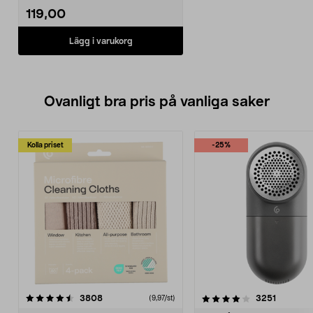
119,00
Lägg i varukorg
Ovanligt bra pris på vanliga saker
Kolla priset
-25%
4.0av 5 stjärnor
recensioner
4.5av 5 stjärnor
recensio
3808
3251
(9,97/st)