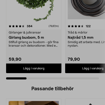
4.5 av 5 stjärnor
recensioner
4.5 av 5 stjärnor
recensione
384
122
(79,87/m)
Girlanger & julkransar
Tråd & märlor
Girlang buxbom, 5 m
Najtråd 1,5 mm
Stilfull girlang av buxbom - gör fina
Smidig att arbeta med. Li
kransar och dekorationer. Med en
nystan.
buxbomsgi...
59,90
79,90
Lägg i varukorg
Lägg i varukorg
Passande tillbehör