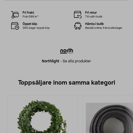
Fri frakt
Fri retur
Från 599 kr*
Till valfri butik
Öppet köp
Hämta i butik
365 dagar öppet köp
Beställ online, från butikslager
Northlight
-
Se alla produkter
Toppsäljare inom samma kategori