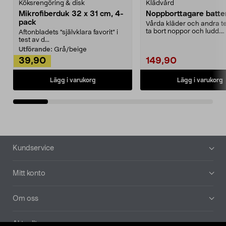
Köksrengöring & disk
Klädvård
Mikrofiberduk 32 x 31 cm, 4-
Noppborttagare batter
pack
Vårda kläder och andra tex
ta bort noppor och ludd.
Aftonbladets "självklara favorit” i
Noppborttagaren fräs...
test av d...
Utförande:
Grå/beige
39,90
149,90
Lägg i varukorg
Lägg i varukorg
Sidfot
Kundservice
Mitt konto
Om oss
Aktuellt