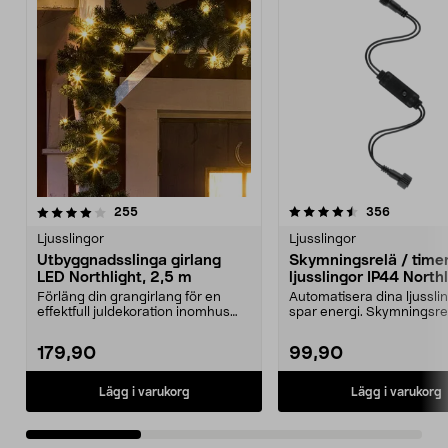
4.5av 5 stjärnor
recensioner
4.5av 5 stjärnor
recension
255
356
Ljusslingor
Ljusslingor
Utbyggnadsslinga girlang
Skymningsrelä / timer 
LED Northlight, 2,5 m
ljusslingor IP44 North
Förläng din grangirlang för en
Automatisera dina ljussli
effektfull juldekoration inomhus
spar energi. Skymningsre
eller utomhus. G...
timer som koppl...
179,90
99,90
Lägg i varukorg
Lägg i varukorg