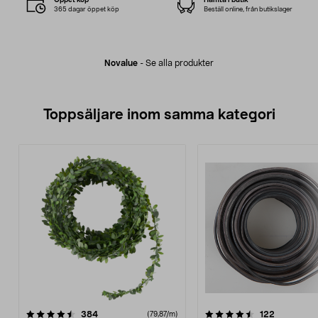
365 dagar öppet köp
Beställ online, från butikslager
Novalue
-
Se alla produkter
Toppsäljare inom samma kategori
4.5 av 5 stjärnor
recensioner
4.5 av 5 stjärnor
recensione
384
122
(79,87/m)