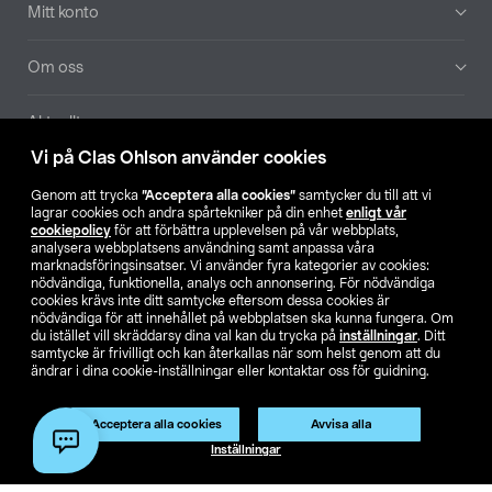
Mitt konto
Om oss
Aktuellt
Vi på Clas Ohlson använder cookies
Våra bolag
Genom att trycka
”Acceptera alla cookies”
samtycker du till att vi
lagrar cookies och andra spårtekniker på din enhet
enligt vår
Hitta butik
cookiepolicy
för att förbättra upplevelsen på vår webbplats,
analysera webbplatsens användning samt anpassa våra
marknadsföringsinsatser. Vi använder fyra kategorier av cookies:
nödvändiga, funktionella, analys och annonsering. För nödvändiga
SE
NO
FI
cookies krävs inte ditt samtycke eftersom dessa cookies är
nödvändiga för att innehållet på webbplatsen ska kunna fungera. Om
du istället vill skräddarsy dina val kan du trycka på
inställningar
. Ditt
samtycke är frivilligt och kan återkallas när som helst genom att du
ändrar i dina cookie-inställningar eller kontaktar oss för guidning.
Acceptera alla cookies
Avvisa alla
Köpvillkor
Privacy statement
Klubbvillkor
För företag
Inställningar
Ändra till priser exklusive moms