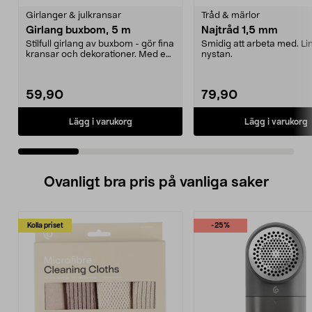
Girlanger & julkransar
Tråd & märlor
Girlang buxbom, 5 m
Najtråd 1,5 mm
Stilfull girlang av buxbom - gör fina
Smidig att arbeta med. Li
kransar och dekorationer. Med en
nystan.
buxbomsgi...
59,90
79,90
Lägg i varukorg
Lägg i varukorg
Ovanligt bra pris på vanliga saker
Kolla priset
-25%