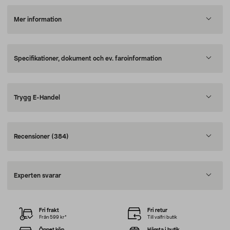
Mer information
Specifikationer, dokument och ev. faroinformation
Trygg E-Handel
Recensioner
(384)
Experten svarar
Fri frakt
Fri retur
Från 599 kr*
Till valfri butik
Öppet köp
Hämta i butik