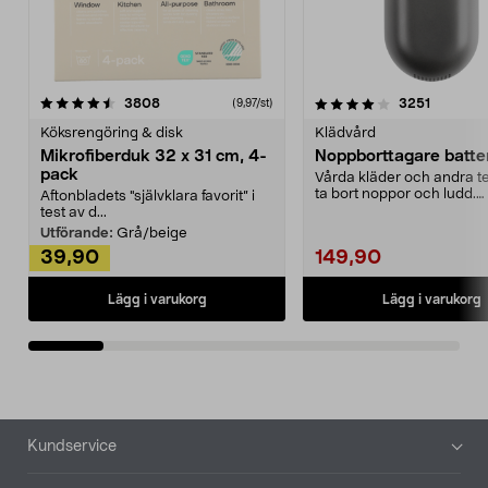
4.0av 5 stjärnor
recensioner
4.5av 5 stjärnor
recensio
3808
3251
(9,97/st)
Köksrengöring & disk
Klädvård
Mikrofiberduk 32 x 31 cm, 4-
Noppborttagare batter
pack
Vårda kläder och andra tex
ta bort noppor och ludd.
Aftonbladets "självklara favorit” i
Noppborttagaren fräs...
test av d...
Utförande:
Grå/beige
39,90
149,90
Lägg i varukorg
Lägg i varukorg
Sidfot
Kundservice