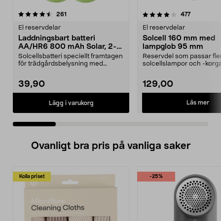
4.0 av 5 stjärnor
recensioner
4.5 av 5 stjärnor
recensione
261
477
El reservdelar
El reservdelar
Laddningsbart batteri
Solcell 160 mm med
AA/HR6 800 mAh Solar, 2-
lampglob 95 mm
pack
Solcellsbatteri speciellt framtagen
Reservdel som passar fle
för trädgårdsbelysning med
solcellslampor och -korga
solceller och AA-...
Northlight. Solcell d...
39,90
129,00
Läs mer
Lägg i varukorg
Ovanligt bra pris på vanliga saker
Kolla priset
-25%