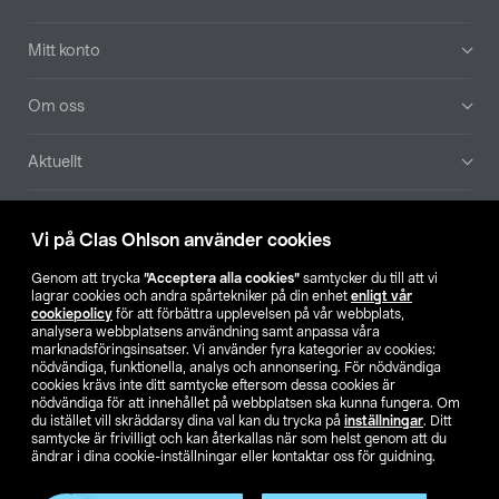
Mitt konto
Om oss
Aktuellt
Våra bolag
Vi på Clas Ohlson använder cookies
Hitta butik
Genom att trycka
”Acceptera alla cookies”
samtycker du till att vi
lagrar cookies och andra spårtekniker på din enhet
enligt vår
cookiepolicy
för att förbättra upplevelsen på vår webbplats,
SE
NO
FI
analysera webbplatsens användning samt anpassa våra
marknadsföringsinsatser. Vi använder fyra kategorier av cookies:
nödvändiga, funktionella, analys och annonsering. För nödvändiga
cookies krävs inte ditt samtycke eftersom dessa cookies är
nödvändiga för att innehållet på webbplatsen ska kunna fungera. Om
du istället vill skräddarsy dina val kan du trycka på
inställningar
. Ditt
samtycke är frivilligt och kan återkallas när som helst genom att du
ändrar i dina cookie-inställningar eller kontaktar oss för guidning.
Köpvillkor
Privacy statement
Klubbvillkor
För företag
Ändra till priser exklusive moms