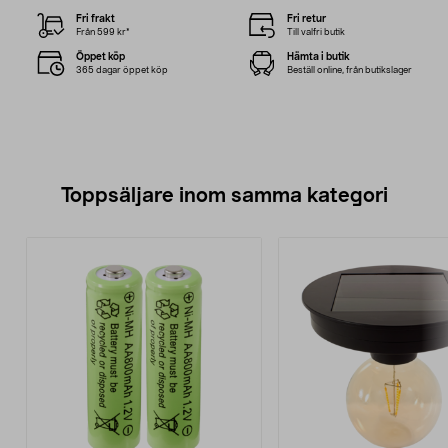
Fri frakt
Fri retur
Från 599 kr*
Till valfri butik
Öppet köp
Hämta i butik
365 dagar öppet köp
Beställ online, från butikslager
Toppsäljare inom samma kategori