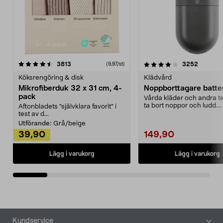
4.0av 5 stjärnor
recensioner
4.5av 5 stjärnor
recensio
3813
3252
(9,97/st)
Köksrengöring & disk
Klädvård
Mikrofiberduk 32 x 31 cm, 4-
Noppborttagare batter
pack
Vårda kläder och andra tex
ta bort noppor och ludd.
Aftonbladets "självklara favorit” i
Noppborttagaren fräs...
test av d...
Utförande:
Grå/beige
39,90
149,90
Lägg i varukorg
Lägg i varukorg
Sidfot
Kundservice