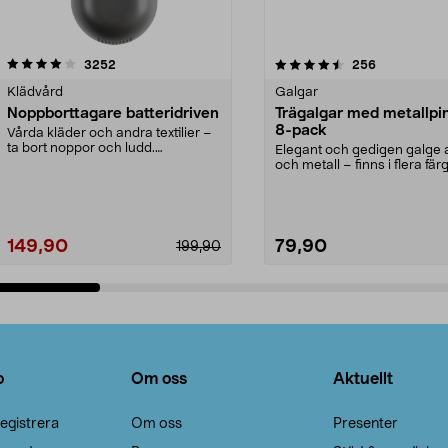
4.5av 5 stjärnor
recensioner
4.0av 5 stjärnor
recensioner
3252
256
Klädvård
Galgar
Noppborttagare batteridriven
Trägalgar med metallpi
8-pack
Vårda kläder och andra textilier –
ta bort noppor och ludd.
Elegant och gedigen galge a
Noppborttagaren fräs...
och metall – finns i flera färg
Galge med sv...
149,90
79,90
199,90
Lägg i varukorg
Lägg i varukorg
o
Om oss
Aktuellt
egistrera
Om oss
Presenter