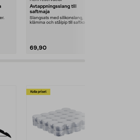
a
Avtappningsslang till
USB laddkabe
saftmaja
OneBlade/R
er.
Slangsats med silikonslang,
Passar nyare
klämma och stålpip till saftkokare.
laddning (ej 
...
230 V nätadapt
69,90
99,90
Kolla priset
Multibuy