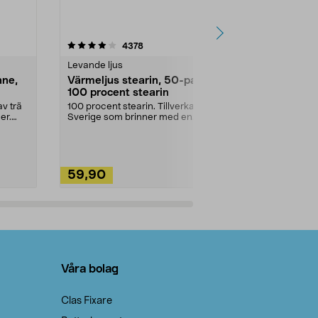
4.5av 5 stjärnor
recensioner
4.5
4378
2
Levande ljus
Rengöringsm
nne,
Värmeljus stearin, 50-pack,
Bikarbonat
100 procent stearin
Ett allsidigt 
städning och 
v trä
100 procent stearin. Tillverkade i
ute. Städa med
er.
Sverige som brinner med en
vacker och sotfri ...
59,90
49,90
Lägg i varukorg
Lägg
Våra bolag
Clas Fixare