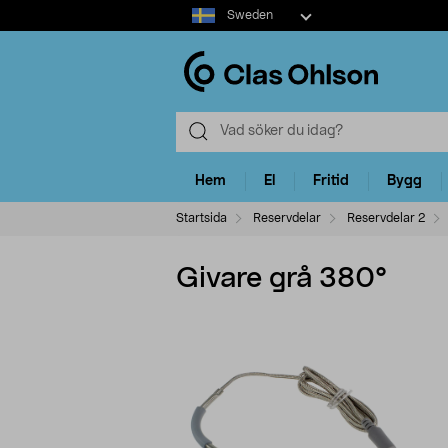
Select
Sweden
market
Hem
El
Fritid
Bygg
Startsida
Reservdelar
Reservdelar 2
Givare grå 380°