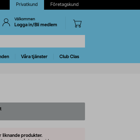
Privatkund
Företagskund
Välkommen
Logga in/Bli medlem
nden
Våra tjänster
Club Clas
t
er
liknande produkter.