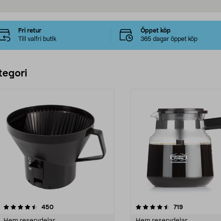
Fri retur
Öppet köp
Till valfri butik
365 dagar öppet köp
tegori
4.5 av 5 stjärnor
recensioner
4.5 av 5 stjärnor
recensioner
450
719
Hem reservdelar
Hem reservdelar