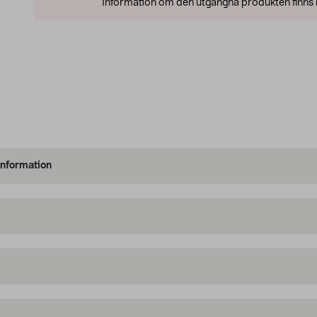
Information om den utgångna produkten finns l
information