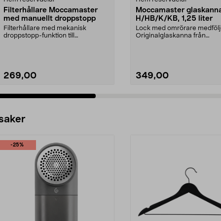
Filterhållare Moccamaster
Moccamaster glaskann
med manuellt droppstopp
H/HB/K/KB, 1,25 liter
Filterhållare med mekanisk
Lock med omrörare medfölj
droppstopp-funktion till
Originalglaskanna från
Moccamaster kaffebryggare. P...
Moccamaster. Förläng livet p
269,00
349,00
 saker
-25%