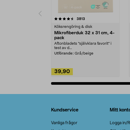
5av 5 stjärnor
4.0av 5 stjärnor
recensioner
3813
Köksrengöring & disk
Mikrofiberduk 32 x 31 cm, 4-
pack
Aftonbladets "självklara favorit” i
test av d...
Utförande:
Grå/beige
39,90
Lägg i varukorg
Sidfot
Kundservice
Mitt kont
Vanliga frågor
Logga in/R