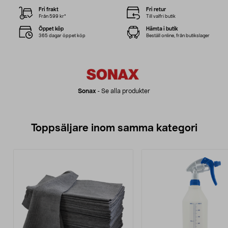
Fri frakt
Fri retur
Från 599 kr*
Till valfri butik
Öppet köp
Hämta i butik
365 dagar öppet köp
Beställ online, från butikslager
Sonax
-
Se alla produkter
Toppsäljare inom samma kategori