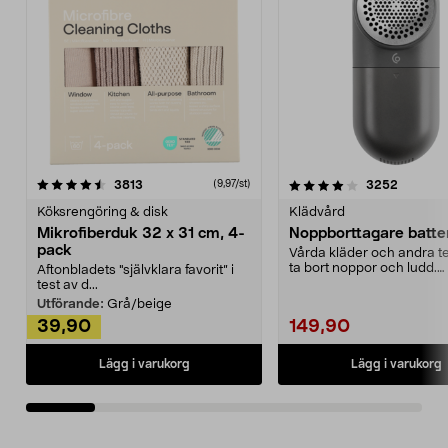
4.0av 5 stjärnor
recensioner
4.5av 5 stjärnor
recensio
3813
3252
(9,97/st)
Köksrengöring & disk
Klädvård
Mikrofiberduk 32 x 31 cm, 4-
Noppborttagare batter
pack
Vårda kläder och andra tex
ta bort noppor och ludd.
Aftonbladets "självklara favorit” i
Noppborttagaren fräs...
test av d...
Utförande:
Grå/beige
39,90
149,90
Lägg i varukorg
Lägg i varukorg