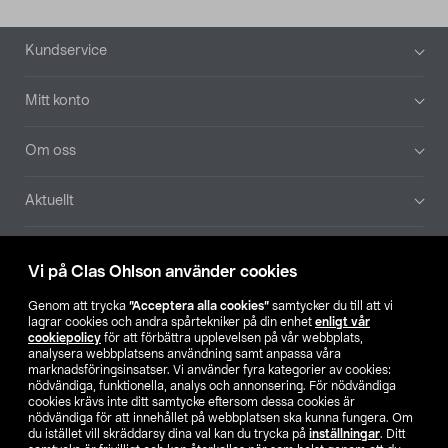
Sidfot
Kundservice
Mitt konto
Om oss
Aktuellt
Våra bolag
Vi på Clas Ohlson använder cookies
Hitta butik
Genom att trycka
”Acceptera alla cookies”
samtycker du till att vi
lagrar cookies och andra spårtekniker på din enhet
enligt vår
cookiepolicy
för att förbättra upplevelsen på vår webbplats,
SE
NO
FI
analysera webbplatsens användning samt anpassa våra
marknadsföringsinsatser. Vi använder fyra kategorier av cookies:
nödvändiga, funktionella, analys och annonsering. För nödvändiga
cookies krävs inte ditt samtycke eftersom dessa cookies är
nödvändiga för att innehållet på webbplatsen ska kunna fungera. Om
du istället vill skräddarsy dina val kan du trycka på
inställningar
. Ditt