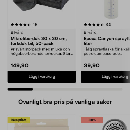
4.5 av 5 stjärnor
recensioner
4.0 av 5 stjärnor
recensione
19
62
Bilvård
Bilvård
Mikrofiberduk 30 x 30 cm,
Epoca Canyon sprayfl
torkduk bil, 50-pack
liter
Prisvärt storpack med mjuka och
Tålig sprayflaska för alka
högabsorberande torkdukar. Stora
petroleumbaserade
mikrofiberdukar...
bilvårdsprodukter. Epoca C
149,90
39,90
Lägg i varukorg
Lägg i varukorg
Ovanligt bra pris på vanliga saker
Kolla priset
-25%