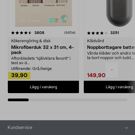
4.0av 5 stjärnor
recensioner
4.5av 5 stjärnor
recensio
3808
3251
(9,97/st)
Köksrengöring & disk
Klädvård
Mikrofiberduk 32 x 31 cm, 4-
Noppborttagare batter
pack
Vårda kläder och andra tex
ta bort noppor och ludd.
Aftonbladets "självklara favorit” i
Noppborttagaren fräs...
test av d...
Utförande:
Grå/beige
-
39,90
149,90
Lägg i varukorg
Lägg i varukorg
Sidfot
Kundservice