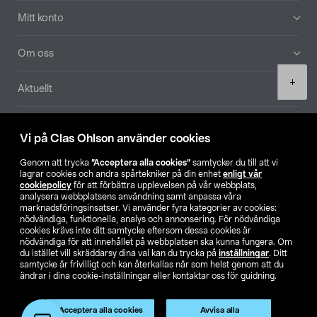
Mitt konto
Om oss
Product
+
Aktuellt
quantity
Våra bolag
Vi på Clas Ohlson använder cookies
Hitta butik
Genom att trycka
”Acceptera alla cookies”
samtycker du till att vi
lagrar cookies och andra spårtekniker på din enhet
enligt vår
cookiepolicy
för att förbättra upplevelsen på vår webbplats,
SE
NO
FI
analysera webbplatsens användning samt anpassa våra
marknadsföringsinsatser. Vi använder fyra kategorier av cookies:
nödvändiga, funktionella, analys och annonsering. För nödvändiga
cookies krävs inte ditt samtycke eftersom dessa cookies är
nödvändiga för att innehållet på webbplatsen ska kunna fungera. Om
du istället vill skräddarsy dina val kan du trycka på
inställningar
. Ditt
samtycke är frivilligt och kan återkallas när som helst genom att du
ändrar i dina cookie-inställningar eller kontaktar oss för guidning.
Köpvillkor
Privacy statement
Klubbvillkor
För företag
Ändra till priser exklusive moms
Acceptera alla cookies
Avvisa alla