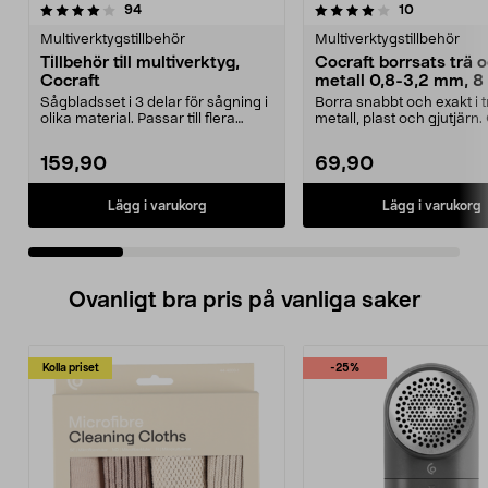
4.0 av 5 stjärnor
recensioner
5.0 av 5 stjärnor
recensioner
94
10
Multiverktygstillbehör
Multiverktygstillbehör
Tillbehör till multiverktyg,
Cocraft borrsats trä 
Cocraft
metall 0,8-3,2 mm, 8 
Sågbladsset i 3 delar för sågning i
Borra snabbt och exakt i t
olika material. Passar till flera
metall, plast och gjutjärn.
multiverkt...
borrsats – sna...
159,90
69,90
Lägg i varukorg
Lägg i varukorg
Ovanligt bra pris på vanliga saker
Kolla priset
-25%