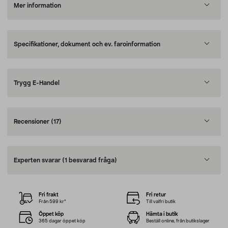
Mer information
Specifikationer, dokument och ev. faroinformation
Trygg E-Handel
Recensioner
(17)
Experten svarar
(1 besvarad fråga)
Fri frakt
Fri retur
Från 599 kr*
Till valfri butik
Öppet köp
Hämta i butik
365 dagar öppet köp
Beställ online, från butikslager