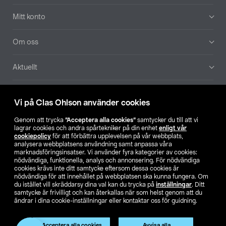
Mitt konto
Om oss
Aktuellt
Våra bolag
Vi på Clas Ohlson använder cookies
Hitta butik
Genom att trycka
”Acceptera alla cookies”
samtycker du till att vi
lagrar cookies och andra spårtekniker på din enhet
enligt vår
cookiepolicy
för att förbättra upplevelsen på vår webbplats,
SE
NO
FI
analysera webbplatsens användning samt anpassa våra
marknadsföringsinsatser. Vi använder fyra kategorier av cookies:
nödvändiga, funktionella, analys och annonsering. För nödvändiga
cookies krävs inte ditt samtycke eftersom dessa cookies är
nödvändiga för att innehållet på webbplatsen ska kunna fungera. Om
du istället vill skräddarsy dina val kan du trycka på
inställningar
. Ditt
samtycke är frivilligt och kan återkallas när som helst genom att du
ändrar i dina cookie-inställningar eller kontaktar oss för guidning.
Köpvillkor
Privacy statement
Klubbvillkor
För företag
Ändra till priser exklusive moms
Produkten har utgått
Acceptera alla cookies
Avvisa alla