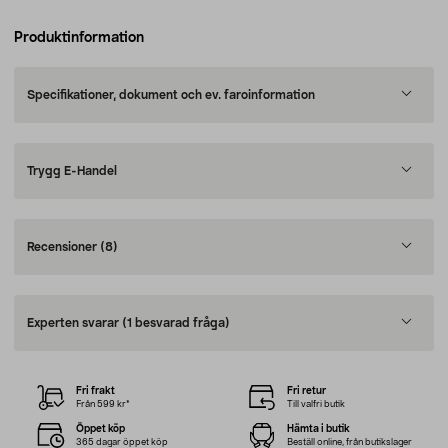
Produktinformation
Specifikationer, dokument och ev. faroinformation
Trygg E-Handel
Recensioner
(8)
Experten svarar
(1 besvarad fråga)
Fri frakt
Fri retur
Från 599 kr*
Till valfri butik
Öppet köp
Hämta i butik
365 dagar öppet köp
Beställ online, från butikslager