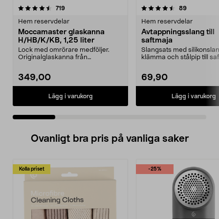
4.5 av 5 stjärnor
recensioner
4.5 av 5 stjärnor
recensione
719
89
Hem reservdelar
Hem reservdelar
Moccamaster glaskanna
Avtappningsslang till
H/HB/K/KB, 1,25 liter
saftmaja
Lock med omrörare medföljer.
Slangsats med silikonslan
Originalglaskanna från
klämma och stålpip till sa
Moccamaster. Förläng livet p...
349,00
69,90
Lägg i varukorg
Lägg i varukorg
Ovanligt bra pris på vanliga saker
Kolla priset
-25%