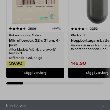
4.0av 5 stjärnor
recensioner
4.5av 5 stjärnor
recensio
3809
3252
(9,97/st)
Köksrengöring & disk
Klädvård
Mikrofiberduk 32 x 31 cm, 4-
Noppborttagare batter
pack
Vårda kläder och andra tex
ta bort noppor och ludd.
Aftonbladets "självklara favorit” i
Noppborttagaren fräs...
test av d...
Utförande:
Grå/beige
39,90
149,90
Lägg i varukorg
Lägg i varukorg
Sidfot
Kundservice