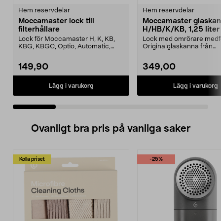
Hem reservdelar
Hem reservdelar
Moccamaster lock till
Moccamaster glaska
filterhållare
H/HB/K/KB, 1,25 liter
Lock för Moccamaster H, K, KB,
Lock med omrörare medfö
KBG, KBGC, Optio, Automatic,
Originalglaskanna från
Automatic S, Manual ...
Moccamaster. Förläng livet
149,90
349,00
Lägg i varukorg
Lägg i varukorg
Ovanligt bra pris på vanliga saker
Kolla priset
-25%