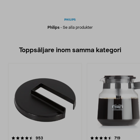
Philips
-
Se alla produkter
Toppsäljare inom samma kategori
4.5 av 5 stjärnor
recensioner
4.5 av 5 stjärnor
recensione
953
719