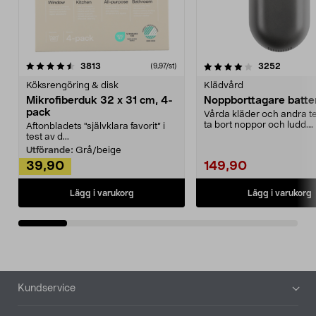
4.0av 5 stjärnor
recensioner
4.5av 5 stjärnor
recensio
3813
3252
(9,97/st)
Köksrengöring & disk
Klädvård
Mikrofiberduk 32 x 31 cm, 4-
Noppborttagare batter
pack
Vårda kläder och andra tex
ta bort noppor och ludd.
Aftonbladets "självklara favorit” i
Noppborttagaren fräs...
test av d...
Utförande:
Grå/beige
39,90
149,90
Lägg i varukorg
Lägg i varukorg
Sidfot
Kundservice