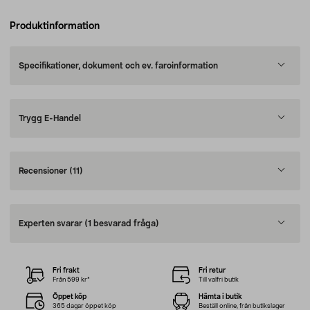
Produktinformation
Specifikationer, dokument och ev. faroinformation
Trygg E-Handel
Recensioner
(11)
Experten svarar
(1 besvarad fråga)
Fri frakt
Fri retur
Från 599 kr*
Till valfri butik
Öppet köp
Hämta i butik
365 dagar öppet köp
Beställ online, från butikslager