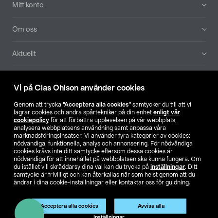
Mitt konto
Om oss
Aktuellt
Våra bolag
Vi på Clas Ohlson använder cookies
Hitta butik
Genom att trycka
”Acceptera alla cookies”
samtycker du till att vi
lagrar cookies och andra spårtekniker på din enhet
enligt vår
cookiepolicy
för att förbättra upplevelsen på vår webbplats,
SE
NO
FI
analysera webbplatsens användning samt anpassa våra
marknadsföringsinsatser. Vi använder fyra kategorier av cookies:
nödvändiga, funktionella, analys och annonsering. För nödvändiga
cookies krävs inte ditt samtycke eftersom dessa cookies är
nödvändiga för att innehållet på webbplatsen ska kunna fungera. Om
du istället vill skräddarsy dina val kan du trycka på
inställningar
. Ditt
samtycke är frivilligt och kan återkallas när som helst genom att du
ändrar i dina cookie-inställningar eller kontaktar oss för guidning.
Köpvillkor
Privacy statement
Klubbvillkor
För företag
Ändra till priser exklusive moms
Produkten har utgått
Acceptera alla cookies
Avvisa alla
Artikelnr:
51-2343
Inställningar