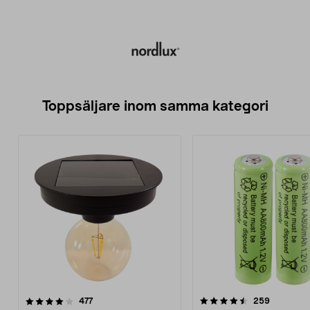
Toppsäljare inom samma kategori
4.5 av 5 stjärnor
recensioner
4.5 av 5 stjärnor
recension
477
259