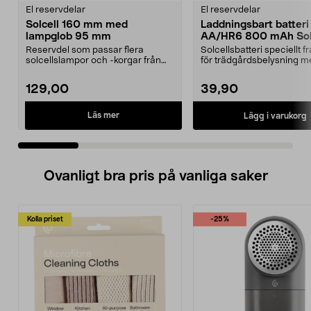
El reservdelar
El reservdelar
Solcell 160 mm med
Laddningsbart batteri
lampglob 95 mm
AA/HR6 800 mAh Sola
pack
Reservdel som passar flera
Solcellsbatteri speciellt 
solcellslampor och -korgar från
för trädgårdsbelysning m
Northlight. Solcell d...
solceller och AA-...
129,00
39,90
Läs mer
Lägg i varukorg
Ovanligt bra pris på vanliga saker
Kolla priset
-25%