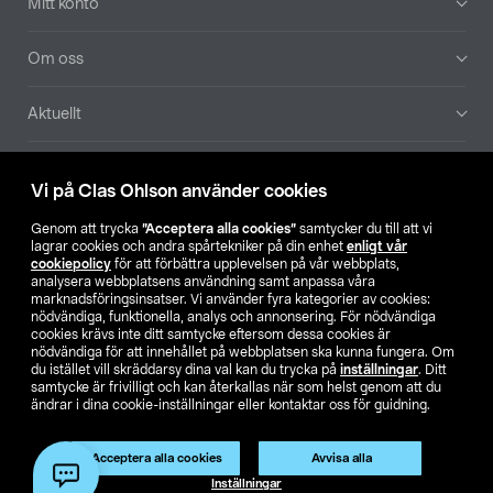
Mitt konto
Om oss
Aktuellt
Våra bolag
Vi på Clas Ohlson använder cookies
Hitta butik
Genom att trycka
”Acceptera alla cookies”
samtycker du till att vi
lagrar cookies och andra spårtekniker på din enhet
enligt vår
cookiepolicy
för att förbättra upplevelsen på vår webbplats,
SE
NO
FI
analysera webbplatsens användning samt anpassa våra
marknadsföringsinsatser. Vi använder fyra kategorier av cookies:
nödvändiga, funktionella, analys och annonsering. För nödvändiga
cookies krävs inte ditt samtycke eftersom dessa cookies är
nödvändiga för att innehållet på webbplatsen ska kunna fungera. Om
du istället vill skräddarsy dina val kan du trycka på
inställningar
. Ditt
samtycke är frivilligt och kan återkallas när som helst genom att du
ändrar i dina cookie-inställningar eller kontaktar oss för guidning.
Köpvillkor
Privacy statement
Klubbvillkor
För företag
Ändra till priser exklusive moms
Produkten har utgått
Acceptera alla cookies
Avvisa alla
Artikelnr:
51-254
Inställningar