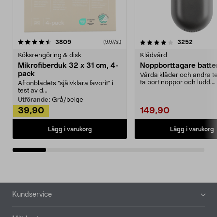
4.0av 5 stjärnor
recensioner
4.5av 5 stjärnor
recensio
3809
3252
(9,97/st)
Köksrengöring & disk
Klädvård
Mikrofiberduk 32 x 31 cm, 4-
Noppborttagare batter
pack
Vårda kläder och andra tex
ta bort noppor och ludd.
Aftonbladets "självklara favorit” i
Noppborttagaren fräs...
test av d...
Utförande:
Grå/beige
39,90
149,90
Lägg i varukorg
Lägg i varukorg
Sidfot
Kundservice