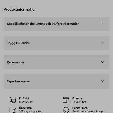
Produktinformation
Specifikationer, dokument och ev. faroinformation
Trygg E-Handel
Recensioner
Experten svarar
Fri frakt
Fri retur
Från 599 kr*
Till valfri butik
Öppet köp
Hämta i butik
365 dagar öppet köp
Beställ online, från butikslager