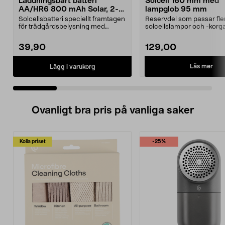
Laddningsbart batteri
Solcell 160 mm med
AA/HR6 800 mAh Solar, 2-
lampglob 95 mm
pack
Solcellsbatteri speciellt framtagen
Reservdel som passar fle
för trädgårdsbelysning med
solcellslampor och -korga
solceller och AA-...
Northlight. Solcell d...
39,90
129,00
Läs mer
Lägg i varukorg
Ovanligt bra pris på vanliga saker
Kolla priset
-25%