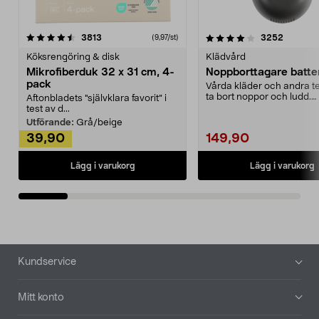
4.0av 5 stjärnor
recensioner
4.5av 5 stjärnor
recensio
3813
3252
(9,97/st)
Köksrengöring & disk
Klädvård
Mikrofiberduk 32 x 31 cm, 4-
Noppborttagare batter
pack
Vårda kläder och andra tex
ta bort noppor och ludd.
Aftonbladets "självklara favorit” i
Noppborttagaren fräs...
test av d...
Utförande:
Grå/beige
39,90
149,90
Lägg i varukorg
Lägg i varukorg
Sidfot
Kundservice
Mitt konto