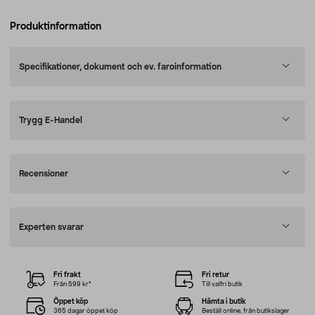
Produktinformation
Specifikationer, dokument och ev. faroinformation
Trygg E-Handel
Recensioner
Experten svarar
Fri frakt
Fri retur
Från 599 kr*
Till valfri butik
Öppet köp
Hämta i butik
365 dagar öppet köp
Beställ online, från butikslager