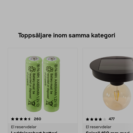
Toppsäljare inom samma kategori
4.0 av 5 stjärnor
recensioner
4.5 av 5 stjärnor
recensione
260
477
El reservdelar
El reservdelar