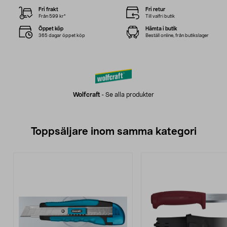
Fri frakt
Fri retur
Från 599 kr*
Till valfri butik
Öppet köp
Hämta i butik
365 dagar öppet köp
Beställ online, från butikslager
Wolfcraft
-
Se alla produkter
Toppsäljare inom samma kategori