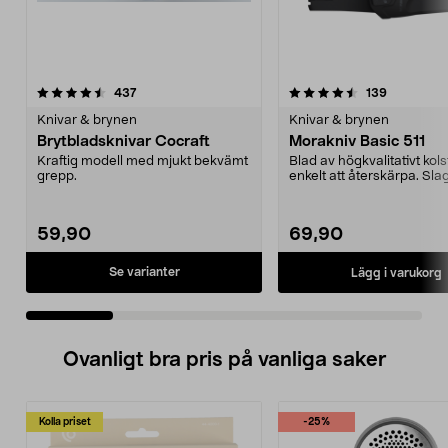
4.5 av 5 stjärnor
recensioner
4.5 av 5 stjärnor
recensione
437
139
Knivar & brynen
Knivar & brynen
Brytbladsknivar Cocraft
Morakniv Basic 511
Kraftig modell med mjukt bekvämt
Blad av högkvalitativt kolst
grepp.
enkelt att återskärpa. Slag
skaft. Bekvämt...
59,90
69,90
Se varianter
Lägg i varukorg
Ovanligt bra pris på vanliga saker
Kolla priset
-25%