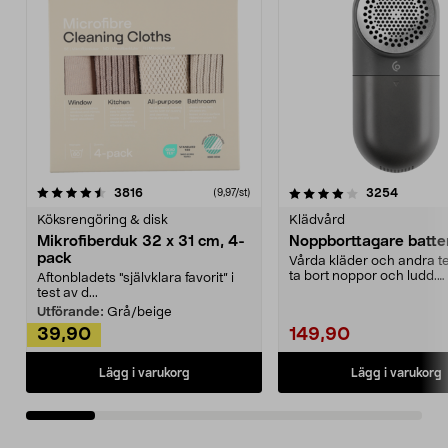
4.0av 5 stjärnor
recensioner
4.5av 5 stjärnor
recensio
3816
3254
(9,97/st)
Köksrengöring & disk
Klädvård
Mikrofiberduk 32 x 31 cm, 4-
Noppborttagare batter
pack
Vårda kläder och andra tex
ta bort noppor och ludd.
Aftonbladets "självklara favorit” i
Noppborttagaren fräs...
test av d...
Utförande:
Grå/beige
39,90
149,90
Lägg i varukorg
Lägg i varukorg