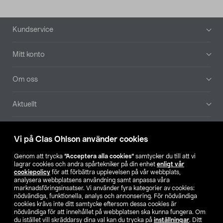
Sidfot
Kundservice
Mitt konto
Om oss
Aktuellt
Våra bolag
Vi på Clas Ohlson använder cookies
Hitta butik
Genom att trycka
”Acceptera alla cookies”
samtycker du till att vi
lagrar cookies och andra spårtekniker på din enhet
enligt vår
cookiepolicy
för att förbättra upplevelsen på vår webbplats,
SE
NO
FI
analysera webbplatsens användning samt anpassa våra
marknadsföringsinsatser. Vi använder fyra kategorier av cookies:
nödvändiga, funktionella, analys och annonsering. För nödvändiga
cookies krävs inte ditt samtycke eftersom dessa cookies är
nödvändiga för att innehållet på webbplatsen ska kunna fungera. Om
du istället vill skräddarsy dina val kan du trycka på
inställningar
. Ditt