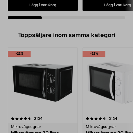
Lägg i varukorg
Lägg i varukorg
Toppsäljare inom samma kategori
-22%
-22%
4.5 av 5 stjärnor
recensioner
4.5 av 5 stjärnor
recensio
2124
2124
Mikrovågsugnar
Mikrovågsugnar