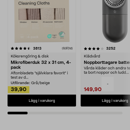
varmluft och timer 0-95
minuter.Upptining per vik
tid.Uppvärming med förin
effektlägen för olika
maträtter.Tidsinställning f
fördröjd start.Förinställd
för tillredning av olika rätt
och grönsaker.
4.0av 5 stjärnor
recensioner
4.5av 5 stjärnor
recensio
3813
3252
(9,97/st)
Köksrengöring & disk
Klädvård
Mikrofiberduk 32 x 31 cm, 4-
Noppborttagare batter
pack
Vårda kläder och andra tex
ta bort noppor och ludd.
Aftonbladets "självklara favorit” i
Noppborttagaren fräs...
test av d...
Utförande:
Grå/beige
-
39,90
149,90
Lägg i varukorg
Lägg i varukorg