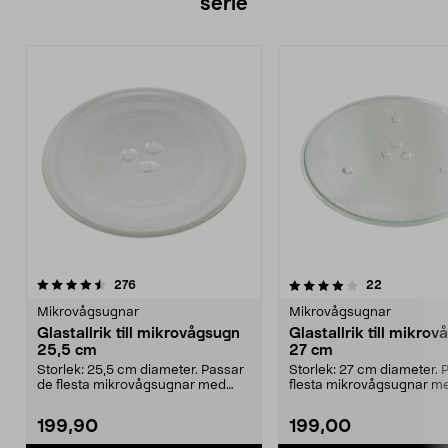
serie
4.0av 5 stjärnor
recensioner
4.5av 5 stjärnor
recensione
276
22
Mikrovågsugnar
Mikrovågsugnar
Glastallrik till mikrovågsugn
Glastallrik till mikro
25,5 cm
27 cm
Storlek: 25,5 cm diameter. Passar
Storlek: 27 cm diameter. 
de flesta mikrovågsugnar med
flesta mikrovågsugnar m
roterande klackar...
roterande klackar. ...
199,90
199,00