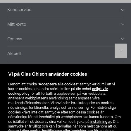
Sidfot
Kundservice
Mitt konto
Om oss
Product
+
Aktuellt
quantity
Våra bolag
Vi på Clas Ohlson använder cookies
Hitta butik
Genom att trycka
”Acceptera alla cookies”
samtycker du till att vi
lagrar cookies och andra spårtekniker på din enhet
enligt vår
cookiepolicy
för att förbättra upplevelsen på vår webbplats,
SE
NO
FI
analysera webbplatsens användning samt anpassa våra
marknadsföringsinsatser. Vi använder fyra kategorier av cookies:
nödvändiga, funktionella, analys och annonsering. För nödvändiga
cookies krävs inte ditt samtycke eftersom dessa cookies är
nödvändiga för att innehållet på webbplatsen ska kunna fungera. Om
du istället vill skräddarsy dina val kan du trycka på
inställningar
. Ditt
samtycke är frivilligt och kan återkallas när som helst genom att du