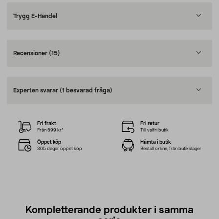
Trygg E-Handel
Recensioner
(15)
Experten svarar
(1 besvarad fråga)
Fri frakt
Fri retur
Från 599 kr*
Till valfri butik
Öppet köp
Hämta i butik
365 dagar öppet köp
Beställ online, från butikslager
Kompletterande produkter i samma