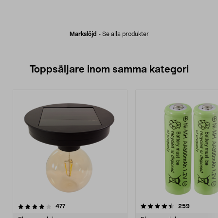
Markslöjd
-
Se alla produkter
Toppsäljare inom samma kategori
4.5 av 5 stjärnor
recensioner
4.5 av 5 stjärnor
recension
477
259