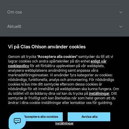
Om oss
Aktuellt
Våra bolag
Vi på Clas Ohlson använder cookies
Hitta butik
Genom att trycka
”Acceptera alla cookies”
samtycker du till att vi
lagrar cookies och andra spårtekniker på din enhet
enligt vår
cookiepolicy
för att förbättra upplevelsen på vår webbplats,
SE
NO
FI
analysera webbplatsens användning samt anpassa våra
marknadsföringsinsatser. Vi använder fyra kategorier av cookies:
nödvändiga, funktionella, analys och annonsering. För nödvändiga
cookies krävs inte ditt samtycke eftersom dessa cookies är
nödvändiga för att innehållet på webbplatsen ska kunna fungera. Om
du istället vill skräddarsy dina val kan du trycka på
inställningar
. Ditt
samtycke är frivilligt och kan återkallas när som helst genom att du
ändrar i dina cookie-inställningar eller kontaktar oss för guidning.
Köpvillkor
Privacy statement
Klubbvillkor
För företag
Ändra till priser exklusive moms
Produkten har utgått
Acceptera alla cookies
Avvisa alla
Artikelnr:
51-2020
Inställningar