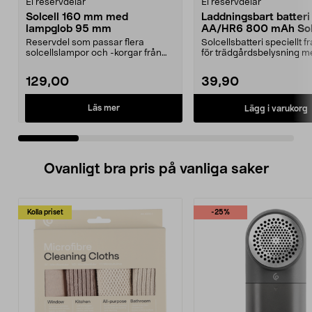
El reservdelar
El reservdelar
Solcell 160 mm med
Laddningsbart batteri
lampglob 95 mm
AA/HR6 800 mAh Sola
pack
Reservdel som passar flera
Solcellsbatteri speciellt 
solcellslampor och -korgar från
för trädgårdsbelysning m
Northlight. Solcell d...
solceller och AA-...
129,00
39,90
Läs mer
Lägg i varukorg
Ovanligt bra pris på vanliga saker
Kolla priset
-25%