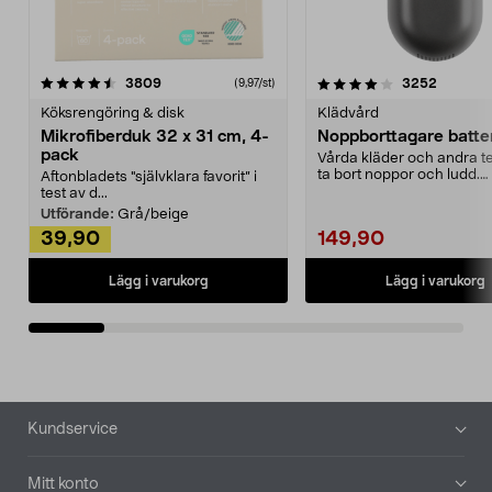
4.0av 5 stjärnor
recensioner
4.5av 5 stjärnor
recensio
3809
3252
(9,97/st)
Köksrengöring & disk
Klädvård
Mikrofiberduk 32 x 31 cm, 4-
Noppborttagare batter
pack
Vårda kläder och andra tex
ta bort noppor och ludd.
Aftonbladets "självklara favorit” i
Noppborttagaren fräs...
test av d...
Utförande:
Grå/beige
39,90
149,90
Lägg i varukorg
Lägg i varukorg
Sidfot
Kundservice
Mitt konto