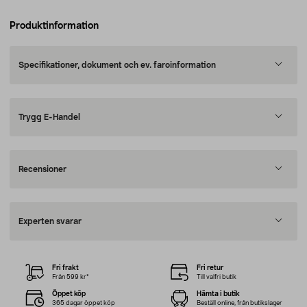
Produktinformation
Specifikationer, dokument och ev. faroinformation
Trygg E-Handel
Recensioner
Experten svarar
Fri frakt
Fri retur
Från 599 kr*
Till valfri butik
Öppet köp
Hämta i butik
365 dagar öppet köp
Beställ online, från butikslager