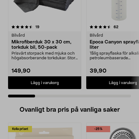
4.5 av 5 stjärnor
recensioner
4.0 av 5 stjärnor
recensione
19
62
Bilvård
Bilvård
Mikrofiberduk 30 x 30 cm,
Epoca Canyon sprayfl
torkduk bil, 50-pack
liter
Prisvärt storpack med mjuka och
Tålig sprayflaska för alka
högabsorberande torkdukar. Stora
petroleumbaserade
mikrofiberdukar...
bilvårdsprodukter. Epoca C
149,90
39,90
Lägg i varukorg
Lägg i varukorg
Ovanligt bra pris på vanliga saker
Kolla priset
-25%