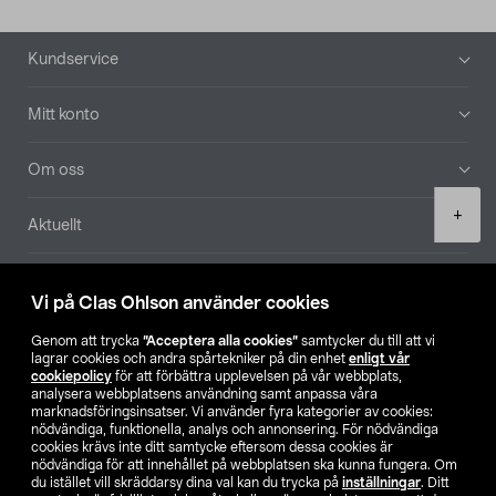
Sidfot
Kundservice
Mitt konto
Om oss
Product
+
Aktuellt
quantity
Våra bolag
Vi på Clas Ohlson använder cookies
Hitta butik
Genom att trycka
”Acceptera alla cookies”
samtycker du till att vi
lagrar cookies och andra spårtekniker på din enhet
enligt vår
cookiepolicy
för att förbättra upplevelsen på vår webbplats,
SE
NO
FI
analysera webbplatsens användning samt anpassa våra
marknadsföringsinsatser. Vi använder fyra kategorier av cookies:
nödvändiga, funktionella, analys och annonsering. För nödvändiga
cookies krävs inte ditt samtycke eftersom dessa cookies är
nödvändiga för att innehållet på webbplatsen ska kunna fungera. Om
du istället vill skräddarsy dina val kan du trycka på
inställningar
. Ditt