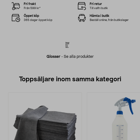
Fri frakt
Fri retur
Från 599 kr*
Till valfri butik
Öppet köp
Hämta i butik
365 dagar öppet köp
Beställ online, från butikslager
Glosser
-
Se alla produkter
Toppsäljare inom samma kategori