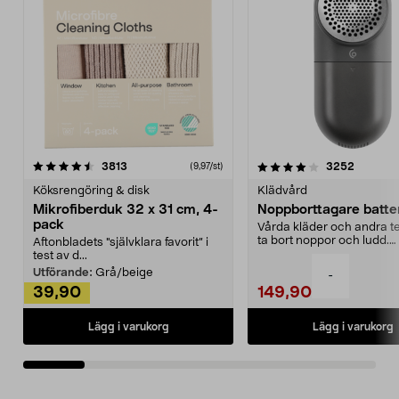
4.0av 5 stjärnor
recensioner
4.5av 5 stjärnor
recensio
3813
3252
(9,97/st)
Köksrengöring & disk
Klädvård
Mikrofiberduk 32 x 31 cm, 4-
Noppborttagare batter
pack
Vårda kläder och andra tex
ta bort noppor och ludd.
Aftonbladets "självklara favorit” i
Noppborttagaren fräs...
test av d...
Utförande:
Grå/beige
-
39,90
149,90
Lägg i varukorg
Lägg i varukorg