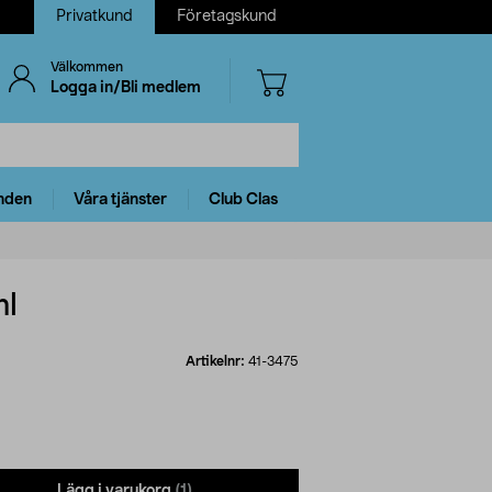
Privatkund
Företagskund
Välkommen
Logga in/Bli medlem
nden
Våra tjänster
Club Clas
ml
Artikelnr:
41-3475
Lägg i varukorg
(1)