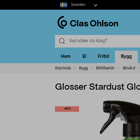
Select
Sweden
market
Hem
El
Fritid
Bygg
Startsida
Bygg
Biltillbehör
Bilvård
Glosser Stardust Gl
-40%