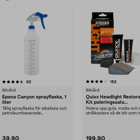
4.0 av 5 stjärnor
recensioner
3.5 av 5 stjärnor
recensioner
62
152
Bilvård
Bilvård
Epoca Canyon sprayflaska, 1
Quixx Headlight Restora
liter
Kit poleringssats
strålkastare
Tålig sprayflaska för alkaliska och
Polera upp gula, matta och 
petroleumbaserade
strålkastare så de blir som 
bilvårdsprodukter. Epoca C...
Quixx Headlig...
39,90
199,90