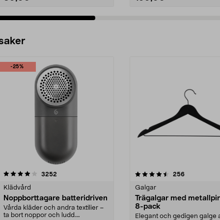
 saker
-25%
4.5av 5 stjärnor
recensioner
4.0av 5 stjärnor
recensioner
3252
256
Klädvård
Galgar
Noppborttagare batteridriven
Trägalgar med metallpi
8-pack
Vårda kläder och andra textilier –
ta bort noppor och ludd.
Elegant och gedigen galge a