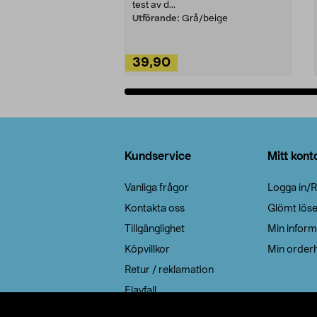
test av d...
Utförande:
Grå/beige
39,90
Lägg i varukorg
Sidfot
Kundservice
Mitt kont
Vanliga frågor
Logga in/R
Kontakta oss
Glömt lös
Tillgänglighet
Min inform
Köpvillkor
Min orderh
Retur / reklamation
Elavfall
Cookie policy