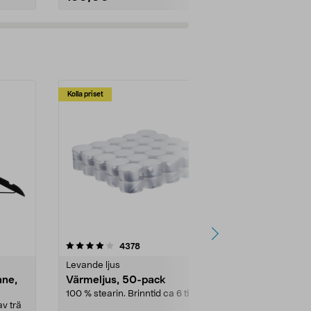
Kolla priset
Multibuy
4.5av 5 stjärnor
recensioner
4.5
4378
2
Levande ljus
Rengöringsm
nne,
Värmeljus, 50-pack
Bikarbonat
100 % stearin. Brinntid ca 6 tim.
Ett allsidigt 
städning och 
v trä