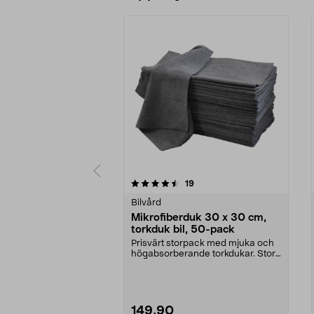
5 av 5 stjärnor
4.5 av 5 stjärnor
recensioner
19
Bilvård
Mikrofiberduk 30 x 30 cm,
torkduk bil, 50-pack
Prisvärt storpack med mjuka och
högabsorberande torkdukar. Stora
mikrofiberdukar...
149,90