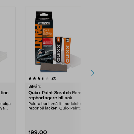
5.0 av 5 stjärnor
recensioner
4.5
20
5
Bilvård
Bilvård
tion
Quixx Paint Scratch Remover
Tershine tv
repbortagare billack
mikrofiber
repiga
Polera bort små till medelstora
Håller mycket
nya.
repor på lacken. Quixx Paint
schampo för ef
Scratch Remover – s...
Tershine tvätt
199,00
149,00