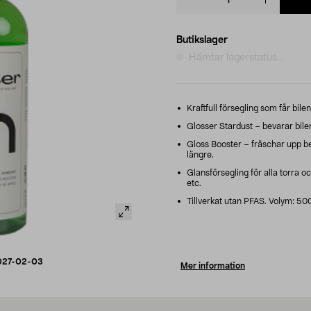
quantity
Butikslager
Hämtar lagerstatus...
Kraftfull försegling som får bilen
Glosser Stardust – bevarar bil
Gloss Booster – fräschar upp bef
längre.
Glansförsegling för alla torra och
etc.
Tillverkat utan PFAS. Volym: 50
027-02-03
Mer information