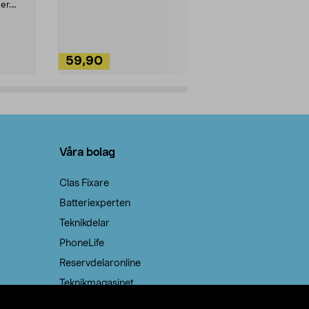
ute. Städa med
er.
59,90
49,90
Lägg i varukorg
Lägg
Våra bolag
Clas Fixare
Batteriexperten
Teknikdelar
PhoneLife
Reservdelaronline
Teknikmagasinet