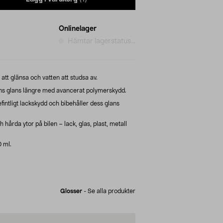
Onlinelager
Hämtar lagerstatus...
 att glänsa och vatten att studsa av.
ens glans längre med avancerat polymerskydd.
intligt lackskydd och bibehåller dess glans
 hårda ytor på bilen – lack, glas, plast, metall
0 ml.
Glosser
-
Se alla produkter