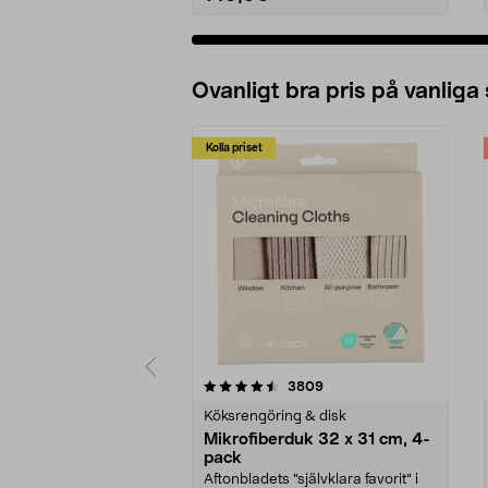
Ovanligt bra pris på vanliga
Kolla priset
5av 5 stjärnor
4.0av 5 stjärnor
recensioner
3809
Köksrengöring & disk
Mikrofiberduk 32 x 31 cm, 4-
pack
Aftonbladets "självklara favorit” i