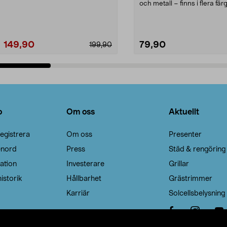
Noppborttagaren fräs...
och metall – finns i flera färg
Galge med sv...
149,90
79,90
199,90
Lägg i varukorg
Lägg i varukorg
o
Om oss
Aktuellt
egistrera
Om oss
Presenter
enord
Press
Städ & rengöring
ation
Investerare
Grillar
istorik
Hållbarhet
Grästrimmer
Karriär
Solcellsbelysning