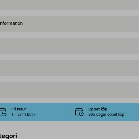
information
Fri retur
Öppet köp
Till valfri butik
365 dagar öppet köp
tegori