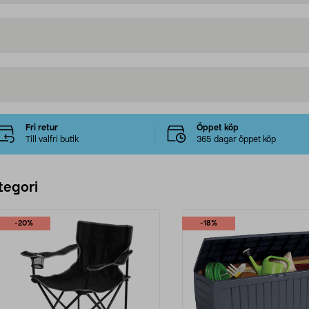
Fri retur
Öppet köp
Till valfri butik
365 dagar öppet köp
tegori
-20%
-18%