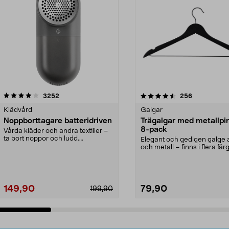
4.5av 5 stjärnor
recensioner
4.0av 5 stjärnor
recensioner
3252
256
Klädvård
Galgar
Noppborttagare batteridriven
Trägalgar med metallpi
8-pack
Vårda kläder och andra textilier –
ta bort noppor och ludd.
Elegant och gedigen galge a
Noppborttagaren fräs...
och metall – finns i flera färg
Galge med sv...
149,90
79,90
199,90
Lägg i varukorg
Lägg i varukorg