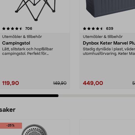
4.5 av 5 stjärnor
recensioner
4.5 av 5 stjärnor
recensioner
706
639
Utemöbler & tillbehör
Utemöbler & tillbehör
Campingstol
Dynbox Keter Marvel Pl
Lätt, slitstark och hopfällbar
Stadig dynlåda i plast, väder
campingstol. Perfekt för
utomhusförvaring. Keter Ma
campinglivet, husbilen e...
Plus dynbox me...
119,90
449,00
149,90
5
 saker
-25%