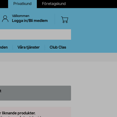
Privatkund
Företagskund
Välkommen
Logga in/Bli medlem
nden
Våra tjänster
Club Clas
t
er
liknande produkter.