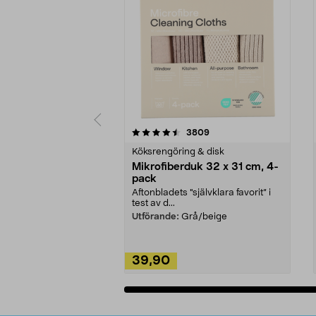
5av 5 stjärnor
4.0av 5 stjärnor
recensioner
3809
Köksrengöring & disk
Mikrofiberduk 32 x 31 cm, 4-
pack
Aftonbladets "självklara favorit” i
test av d...
Utförande:
Grå/beige
39,90
Lägg i varukorg