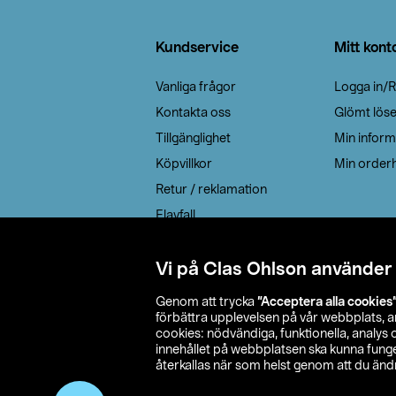
Sidfot
Kundservice
Mitt kont
Vanliga frågor
Logga in/R
Kontakta oss
Glömt lös
Tillgänglighet
Min inform
Köpvillkor
Min orderh
Retur / reklamation
Elavfall
Cookie policy
Leveransalternativ
Vi på Clas Ohlson använder
Genom att trycka
”Acceptera alla cookies
förbättra upplevelsen på vår webbplats, 
cookies: nödvändiga, funktionella, analys
innehållet på webbplatsen ska kunna funger
återkallas när som helst genom att du ändra
© 2026 Cla