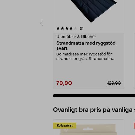
0 av 5 stjärnor
4.5 av 5 stjärnor
recensioner
31
Utemöbler & tillbehör
Strandmatta med ryggstöd,
svart
Solmadrass med ryggstöd för
strand eller gräs. Strandmatta
med ryggstöd – hopfäl...
79,90
129,90
Ovanligt bra pris på vanliga
Kolla priset