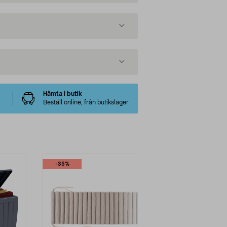
Hämta i butik
Beställ online, från butikslager
-35%