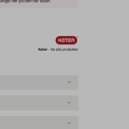
ängst ner på den här sidan.
Keter
-
Se alla produkter