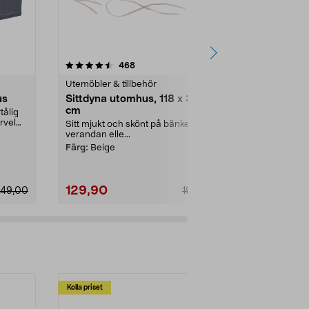
4.0 av 5 stjärnor
recensioner
4.5
468
Utemöbler & tillbehör
Förvaringsvä
us
Sittdyna utomhus, 118 x 38
Dynförvarin
cm
utomhus, m
tålig
rvel
Sitt mjukt och skönt på bänken,
Stor, vädertål
verandan elle...
stolsdynor, ku
Dynväska – sk
Färg:
Beige
129,90
149,90
49,00
199,90
Kolla priset
Multibuy