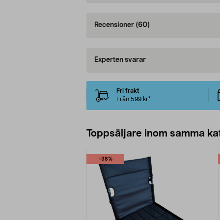
Recensioner
(60)
Experten svarar
Fri frakt
Från 599 kr*
Toppsäljare inom samma ka
-38%