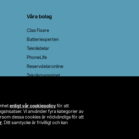
Våra bolag
Clas Fixare
Batteriexperten
Teknikdelar
PhoneLife
Reservdelaronline
Teknikmagasinet
enhet
enligt vår cookiepolicy
för att
insatser. Vi använder fyra kategorier av
tersom dessa cookies är nödvändiga för att
r
. Ditt samtycke är frivilligt och kan
itta butik