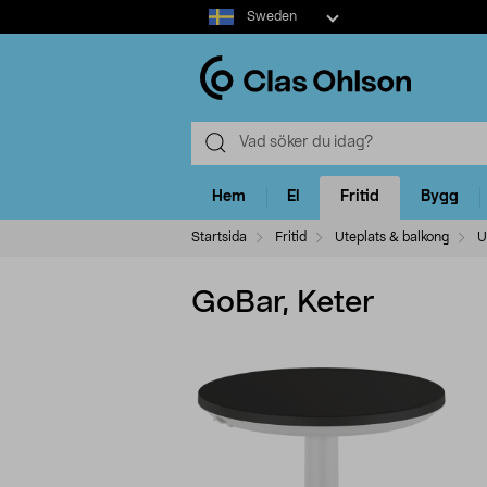
Select
Sweden
market
Hem
El
Fritid
Bygg
Startsida
Fritid
Uteplats & balkong
U
GoBar, Keter