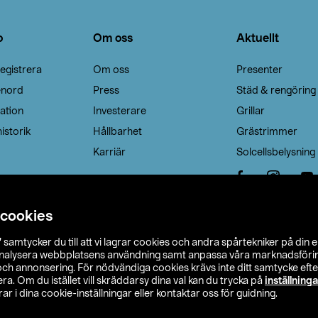
o
Om oss
Aktuellt
egistrera
Om oss
Presenter
enord
Press
Städ & rengöring
ation
Investerare
Grillar
istorik
Hållbarhet
Grästrimmer
Karriär
Solcellsbelysning
 cookies
”
samtycker du till att vi lagrar cookies och andra spårtekniker på din 
analysera webbplatsens användning samt anpassa våra marknadsförings
 och annonsering. För nödvändiga cookies krävs inte ditt samtycke ef
a. Om du istället vill skräddarsy dina val kan du trycka på
inställninga
r i dina cookie-inställningar eller kontaktar oss för guidning.
s Ohlson
Köpvillkor
Privacy statement
Klubbvillkor
H