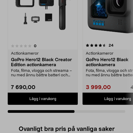
4.5av 5 stjärnor
5.0av 5 stjärnor
recensione
24
recensioner
0
Actionkameror
Actionkameror
GoPro Hero12 Black Creator
GoPro Hero12 Black
Edition actionkamera
actionkamera
Fota, filma, vlogga och streama –
Fota, filma, vlogga och s
nu med ännu bättre batteri och
nu med ännu bättre batte
videostabiliser...
videostabiliser...
7 690,00
3 999,00
4
Lägg i varukorg
Lägg i varukorg
Ovanligt bra pris på vanliga saker