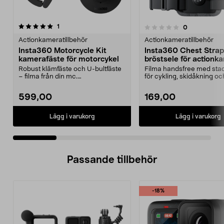
recensioner
5.0 av 5 stjärnor
1
recensioner
0
0.0 av 5 stjärnor
Actionkameratillbehör
Actionkameratillbehör
Insta360 Motorcycle Kit
Insta360 Chest Strap
kamerafäste för motorcykel
bröstsele för actionk
Robust klämfäste och U-bultfäste
Filma handsfree med stad
– filma från din mc.
för cykling, skidåkning oc
Motorcykelfäste för tuffa ...
äventyr. Insta360 ...
599,00
169,00
Lägg i varukorg
Lägg i varukorg
Passande tillbehör
-18%