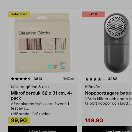
Kolla priset
-25%
4.0av 5 stjärnor
recensioner
4.5av 5 stjärnor
recensio
3813
3252
(9,97/st)
Köksrengöring & disk
Klädvård
Mikrofiberduk 32 x 31 cm, 4-
Noppborttagare batter
pack
Vårda kläder och andra tex
ta bort noppor och ludd.
Aftonbladets "självklara favorit” i
Noppborttagaren fräs...
test av d...
Utförande:
Grå/beige
39,90
149,90
Lägg i varukorg
Lägg i varukorg