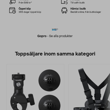
Från 599 kr*
Till valfri butik
Öppet köp
Hämta i butik
365 dagar öppet köp
Beställ online, från butikslager
Gopro
-
Se alla produkter
Toppsäljare inom samma kategori