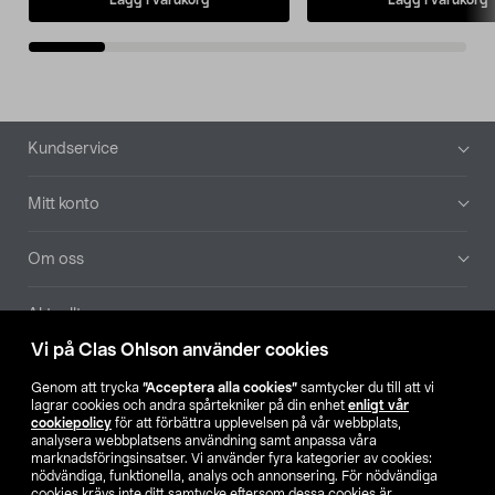
Sidfot
Kundservice
Mitt konto
Om oss
Aktuellt
Vi på Clas Ohlson använder cookies
Våra bolag
Genom att trycka
”Acceptera alla cookies”
samtycker du till att vi
lagrar cookies och andra spårtekniker på din enhet
enligt vår
Hitta butik
cookiepolicy
för att förbättra upplevelsen på vår webbplats,
analysera webbplatsens användning samt anpassa våra
marknadsföringsinsatser. Vi använder fyra kategorier av cookies:
nödvändiga, funktionella, analys och annonsering. För nödvändiga
SE
NO
FI
cookies krävs inte ditt samtycke eftersom dessa cookies är