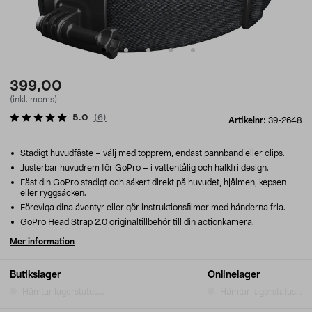
399,00
(inkl. moms)
5.0
(
6
)
Artikelnr:
39-2648
Stadigt huvudfäste – välj med topprem, endast pannband eller clips.
Justerbar huvudrem för GoPro – i vattentålig och halkfri design.
Fäst din GoPro stadigt och säkert direkt på huvudet, hjälmen, kepsen
eller ryggsäcken.
Föreviga dina äventyr eller gör instruktionsfilmer med händerna fria.
GoPro Head Strap 2.0 originaltillbehör till din actionkamera.
Mer information
Butikslager
Onlinelager
Hämtar lagerstatus...
Hämtar lagerstatus...