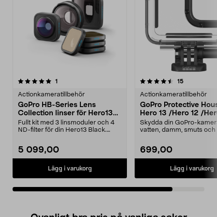
4.5av 5 stjärnor
recensioner
recensioner
1
15
Actionkameratillbehör
Actionkameratillbehör
GoPro HB-Series Lens
GoPro Protective Housi
Collection linser för Hero13
Hero 13 /Hero 12 /Hero
Black
Hero 10 / Hero 9,
Fullt kit med 3 linsmoduler och 4
Skydda din GoPro-kamer
undervattenhus
ND-filter för din Hero13 Black.
vatten, damm, smuts och s
GoPro Ultra Wi...
GoPro Protective Hou...
5 099,00
699,00
Lägg i varukorg
Lägg i varukorg