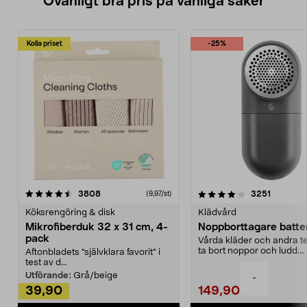
Ovanligt bra pris på vanliga saker
Kolla priset
-25%
4.0av 5 stjärnor
recensioner
4.5av 5 stjärnor
recensio
3808
3251
(9,97/st)
Köksrengöring & disk
Klädvård
Mikrofiberduk 32 x 31 cm, 4-
Noppborttagare batter
pack
Vårda kläder och andra tex
ta bort noppor och ludd.
Aftonbladets "självklara favorit” i
Noppborttagaren fräs...
test av d...
Utförande:
Grå/beige
-
39,90
149,90