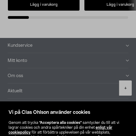
Lägg i varukorg
Lägg i varukorg
Sidfot
Kundservice
Mitt konto
Om oss
Product
+
Aktuellt
quantity
Våra bolag
Vi på Clas Ohlson använder cookies
Hitta butik
Genom att trycka
”Acceptera alla cookies”
samtycker du till att vi
lagrar cookies och andra spårtekniker på din enhet
enligt vår
cookiepolicy
för att förbättra upplevelsen på vår webbplats,