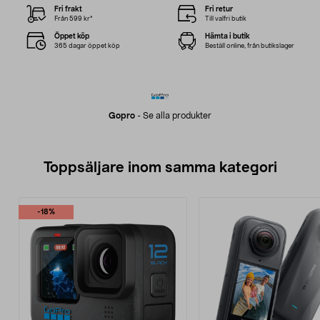
Fri frakt
Fri retur
Från 599 kr*
Till valfri butik
Öppet köp
Hämta i butik
365 dagar öppet köp
Beställ online, från butikslager
Gopro
-
Se alla produkter
Toppsäljare inom samma kategori
-18%