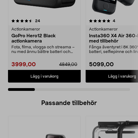
5.0 av 5 stjärnor
recensioner
5.0 av 5 stjärnor
recensioner
24
4
Actionkameror
Actionkameror
GoPro Hero12 Black
Insta360 X4 Air 360
actionkamera
med tillbehör
Fota, filma, vlogga och streama –
Fånga äventyret i 8K 360°
nu med ännu bättre batteri och
batteri, selfiepinne och l
videostabiliser...
ingår. Inst...
3999,00
5099,00
4849,00
Lägg i varukorg
Lägg i varukorg
Passande tillbehör