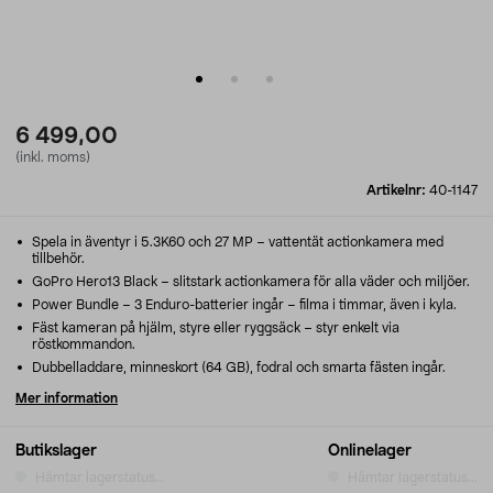
6 499,00
(inkl. moms)
Artikelnr:
40-1147
Spela in äventyr i 5.3K60 och 27 MP – vattentät actionkamera med
tillbehör.
GoPro Hero13 Black – slitstark actionkamera för alla väder och miljöer.
Power Bundle – 3 Enduro-batterier ingår – filma i timmar, även i kyla.
Fäst kameran på hjälm, styre eller ryggsäck – styr enkelt via
röstkommandon.
Dubbelladdare, minneskort (64 GB), fodral och smarta fästen ingår.
Mer information
Butikslager
Onlinelager
Hämtar lagerstatus...
Hämtar lagerstatus...