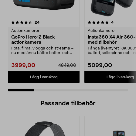
5.0 av 5 stjärnor
recensioner
5.0 av 5 stjärnor
recensioner
24
4
Actionkameror
Actionkameror
GoPro Hero12 Black
Insta360 X4 Air 360
actionkamera
med tillbehör
Fota, filma, vlogga och streama –
Fånga äventyret i 8K 360°
nu med ännu bättre batteri och
batteri, selfiepinne och l
videostabiliser...
ingår. Inst...
3999,00
5099,00
4849,00
Lägg i varukorg
Lägg i varukorg
Passande tillbehör