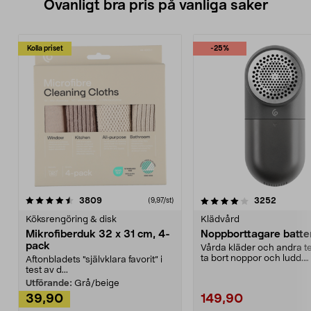
Ovanligt bra pris på vanliga saker
Kolla priset
-25%
4.0av 5 stjärnor
recensioner
4.5av 5 stjärnor
recensio
3809
3252
(9,97/st)
Köksrengöring & disk
Klädvård
Mikrofiberduk 32 x 31 cm, 4-
Noppborttagare batter
pack
Vårda kläder och andra tex
ta bort noppor och ludd.
Aftonbladets "självklara favorit” i
Noppborttagaren fräs...
test av d...
Utförande:
Grå/beige
39,90
149,90