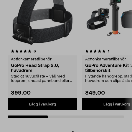
5.0av 5 stjärnor
recensioner
4.5av 5 stjärnor
recensioner
6
1
Actionkameratillbehör
Actionkameratillbehör
GoPro Head Strap 2.0,
GoPro Adventure Kit 3
huvudrem
tillbehörskit
Stadigt huvudfäste – välj med
Flytande handgrepp, stad
topprem, endast pannband eller
huvudrem och clipsfäste
clips. Justerbar hu...
underlättar filmningen. G..
399,00
849,00
Lägg i varukorg
Lägg i varukorg