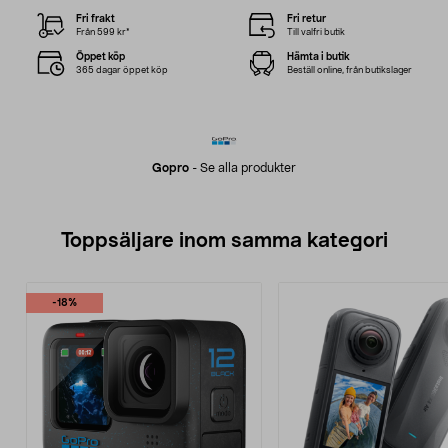
Fri frakt
Fri retur
Från 599 kr*
Till valfri butik
Öppet köp
Hämta i butik
365 dagar öppet köp
Beställ online, från butikslager
Gopro
-
Se alla produkter
Toppsäljare inom samma kategori
-18%