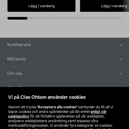
Lägg i varukorg
Lägg i varukorg
Sidfot
Kundservice
Mitt konto
Om oss
Aktuellt
Vi på Clas Ohlson använder cookies
Våra bolag
Genom att trycka
”Acceptera alla cookies”
samtycker du till att vi
lagrar cookies och andra spårtekniker på din enhet
enligt vår
Hitta butik
cookiepolicy
för att förbättra upplevelsen på vår webbplats,
analysera webbplatsens användning samt anpassa våra
marknadsföringsinsatser. Vi använder fyra kategorier av cookies: