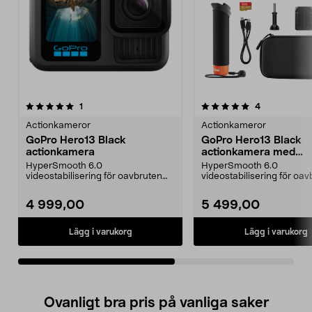
5.0av 5 stjärnor
recensioner
recensioner
1
4
0.0 av 5 stjärnor
Actionkameror
Actionkameror
GoPro Hero13 Black
GoPro Hero13 Black
actionkamera
actionkamera med
tillbehörspaket
HyperSmooth 6.0
HyperSmooth 6.0
videostabilisering för oavbruten
videostabilisering för oa
bildkvalitet, även vid rörelse....
bildkvalitet, även i rörelse.
4 999,00
5 499,00
Lägg i varukorg
Lägg i varukorg
Ovanligt bra pris på vanliga saker