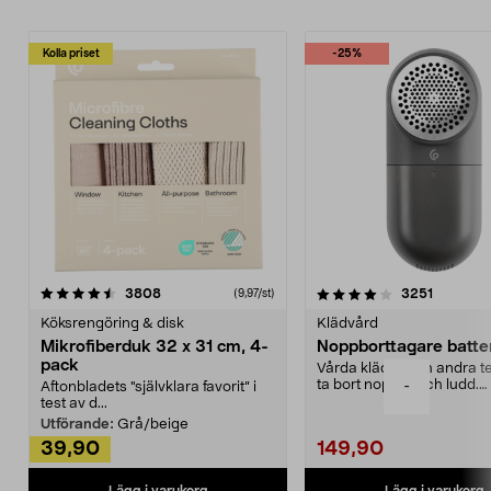
Kolla priset
-25%
4.0av 5 stjärnor
recensioner
4.5av 5 stjärnor
recensio
3808
3251
(9,97/st)
Köksrengöring & disk
Klädvård
Mikrofiberduk 32 x 31 cm, 4-
Noppborttagare batter
pack
Vårda kläder och andra tex
ta bort noppor och ludd.
-
Aftonbladets "självklara favorit” i
Noppborttagaren fräs...
test av d...
Utförande:
Grå/beige
39,90
149,90
Lägg i varukorg
Lägg i varukorg