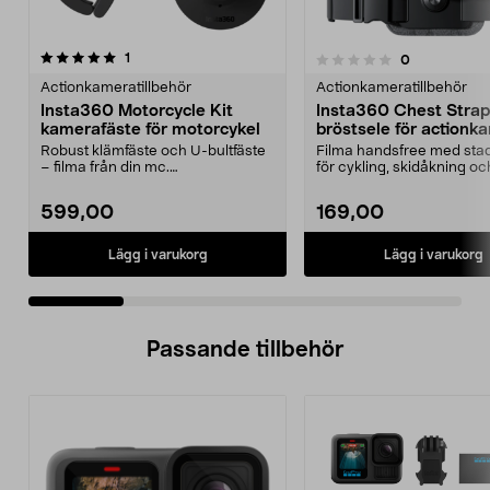
recensioner
5.0 av 5 stjärnor
1
recensioner
0
0.0 av 5 stjärnor
Actionkameratillbehör
Actionkameratillbehör
Insta360 Motorcycle Kit
Insta360 Chest Strap
kamerafäste för motorcykel
bröstsele för actionk
Robust klämfäste och U-bultfäste
Filma handsfree med stad
– filma från din mc.
för cykling, skidåkning oc
Motorcykelfäste för tuffa ...
äventyr. Insta360 ...
599,00
169,00
Lägg i varukorg
Lägg i varukorg
Passande tillbehör