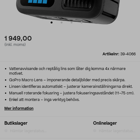
1 949,00
(inkl. moms)
Artikelnr:
39-4066
Vattenavvisande och reptålig lins som låter dig komma 4x närmare
motivet.
GoPro Macro Lens – imponerande detaljbilder med precis skärpa.
Linsen identifieras automatiskt – justerar kamerainställningarna direkt.
Manuell roterande fokusring – justera fokuseringsavståndet (11–75 cm).
Enkel att montera – inga verktyg behövs.
Mer information
Butikslager
Onlinelager
Hämtar lagerstatus...
Hämtar lagerstatus...