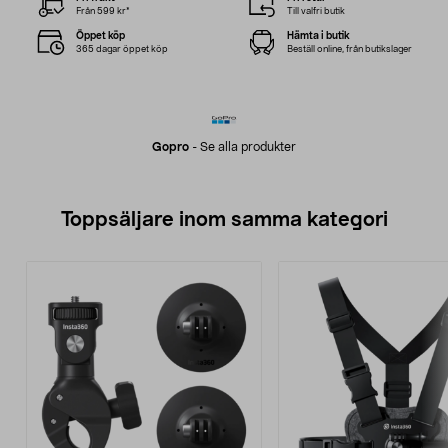
Från 599 kr*
Till valfri butik
Öppet köp
Hämta i butik
365 dagar öppet köp
Beställ online, från butikslager
Gopro
-
Se alla produkter
Toppsäljare inom samma kategori