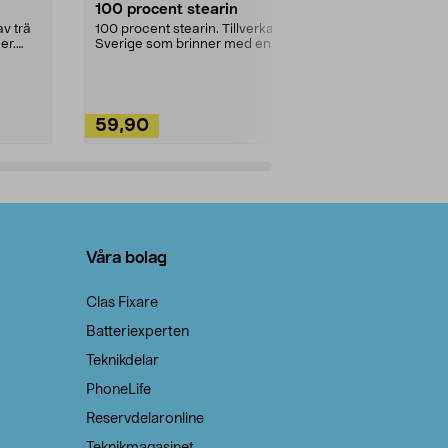
100 procent stearin
Ett allsidigt 
städning och 
v trä
100 procent stearin. Tillverkade i
ute. Städa med
er.
Sverige som brinner med en
vacker och sotfri ...
59,90
49,90
Lägg i varukorg
Lägg
Våra bolag
Clas Fixare
Batteriexperten
Teknikdelar
PhoneLife
Reservdelaronline
Teknikmagasinet