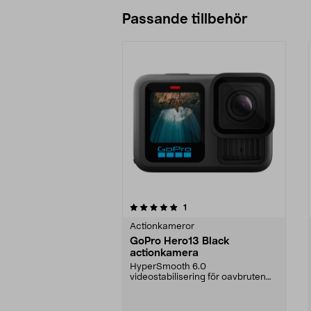
Passande tillbehör
0av 5 stjärnor
5.0av 5 stjärnor
recensioner
1
Actionkameror
GoPro Hero13 Black
actionkamera
HyperSmooth 6.0
videostabilisering för oavbruten
bildkvalitet, även vid rörelse....