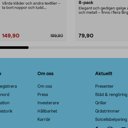
8-pack
Vårda kläder och andra textilier –
ta bort noppor och ludd.
Elegant och gedigen galge a
Noppborttagaren fräs...
och metall – finns i flera färg
Galge med sv...
149,90
79,90
199,90
Lägg i varukorg
Lägg i varukorg
o
Om oss
Aktuellt
egistrera
Om oss
Presenter
enord
Press
Städ & rengöring
ation
Investerare
Grillar
istorik
Hållbarhet
Grästrimmer
Karriär
Solcellsbelysning