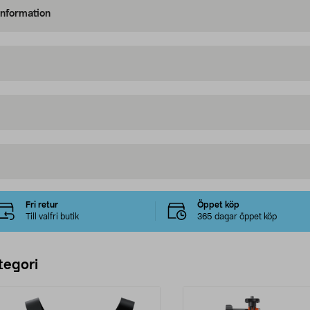
information
Fri retur
Öppet köp
Till valfri butik
365 dagar öppet köp
tegori