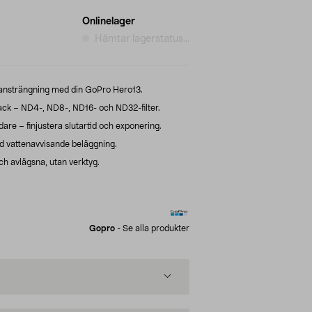
Onlinelager
Hämtar lagerstatus...
 ansträngning med din GoPro Hero13.
ck – ND4-, ND8-, ND16- och ND32-filter.
are – finjustera slutartid och exponering.
ed vattenavvisande beläggning.
och avlägsna, utan verktyg.
Gopro
-
Se alla produkter