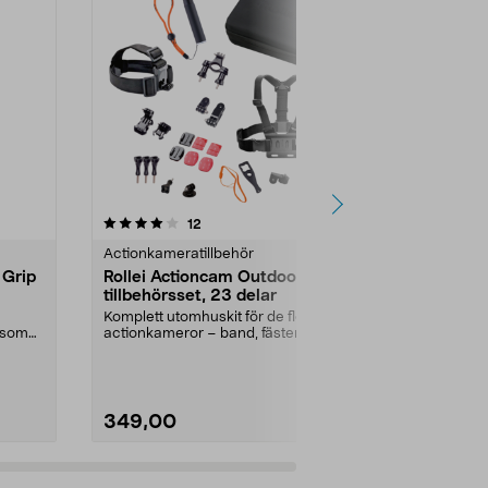
4.0 av 5 stjärnor
recensioner
5.0
12
1
Actionkameratillbehör
Popsockets &
 Grip
Rollei Actioncam Outdoor
Adapter m
tillbehörsset, 23 delar
Ram Mount
Komplett utomhuskit för de flesta
Skräddarsy fä
a som
actionkameror – band, fästen och
Ram Mounts f
selfie stick....
kulled (B-kula)
349,00
179,90