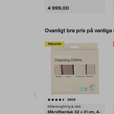
4 999,00
Lägg i varukorg
Ovanligt bra pris på vanliga
Kolla priset
5av 5 stjärnor
4.0av 5 stjärnor
recensioner
3808
Köksrengöring & disk
Mikrofiberduk 32 x 31 cm, 4-