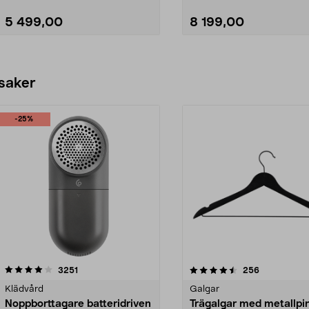
5 499,00
8 199,00
Lägg i varukorg
Lägg i varukorg
 saker
-25%
4.5av 5 stjärnor
recensioner
4.0av 5 stjärnor
recensioner
3251
256
Klädvård
Galgar
Noppborttagare batteridriven
Trägalgar med metallpi