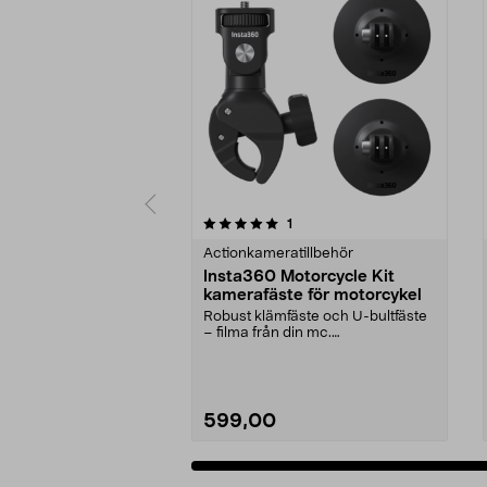
0 av 5 stjärnor
recensioner
1
0.0 av 5 stjärnor
Actionkameratillbehör
Insta360 Motorcycle Kit
kamerafäste för motorcykel
Robust klämfäste och U-bultfäste
– filma från din mc.
Motorcykelfäste för tuffa ...
599,00