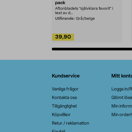
pack
Aftonbladets "självklara favorit” i
test av d...
Utförande:
Grå/beige
39,90
Lägg i varukorg
Sidfot
Kundservice
Mitt kont
Vanliga frågor
Logga in/R
Kontakta oss
Glömt lös
Tillgänglighet
Min inform
Köpvillkor
Min orderh
Retur / reklamation
Elavfall