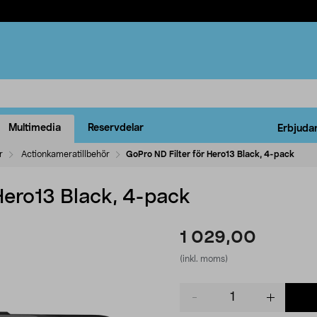
Multimedia
Reservdelar
Erbjuda
r
Actionkameratillbehör
GoPro ND Filter för Hero13 Black, 4-pack
Hero13 Black, 4-pack
1 029,00
(inkl. moms)
Product
quantity