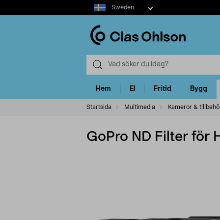
Select
Sweden
market
Hem
El
Fritid
Bygg
Startsida
Multimedia
Kameror & tillbehö
GoPro ND Filter för 