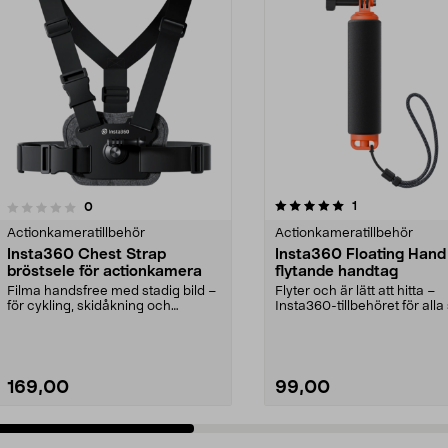
5.0 av 5 stjärnor
4.0 av 5 stjärnor
recensioner
1
recensioner
0
Actionkameratillbehör
Actionkameratillbehör
Insta360 Chest Strap
Insta360 Floating Hand
bröstsele för actionkamera
flytande handtag
Filma handsfree med stadig bild –
Flyter och är lätt att hitta –
för cykling, skidåkning och
Insta360-tillbehöret för all
äventyr. Insta360 ...
vill filma vid ...
169,00
99,00