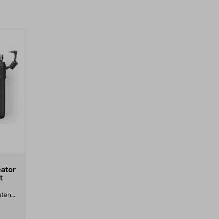
eator
t
uten
..