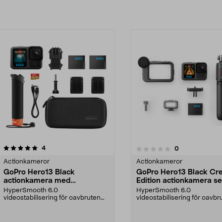
recensioner
4
recensioner
0
0.0 av 5 stjärnor
Actionkameror
Actionkameror
GoPro Hero13 Black
GoPro Hero13 Black Cr
actionkamera med
Edition actionkamera se
tillbehörspaket
HyperSmooth 6.0
HyperSmooth 6.0
videostabilisering för oavbruten
videostabilisering för oavbr
bildkvalitet, även i rörelse. G...
bildkvalitet, även i rörelse. G.