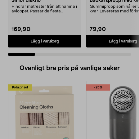
Sil för diskho
Badkarspropp med ke
Hindrar matrester från att hamna i
Gummipropp som håller v
avloppet. Passar de flesta
kvar. Levereras med för
diskbänkar. Rostfr...
kulkedja med sugprop...
169,90
79,90
Lägg i varukorg
Lägg i varukorg
Ovanligt bra pris på vanliga saker
Kolla priset
-25%