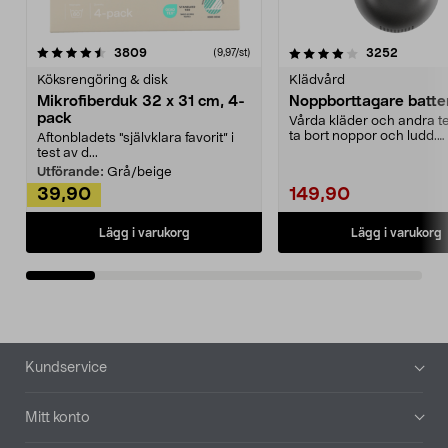
4.0av 5 stjärnor
recensioner
4.5av 5 stjärnor
recensio
3809
3252
(9,97/st)
Köksrengöring & disk
Klädvård
Mikrofiberduk 32 x 31 cm, 4-
Noppborttagare batter
pack
Vårda kläder och andra tex
ta bort noppor och ludd.
Aftonbladets "självklara favorit” i
Noppborttagaren fräs...
test av d...
Utförande:
Grå/beige
39,90
149,90
Lägg i varukorg
Lägg i varukorg
Sidfot
Kundservice
Mitt konto