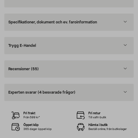
Specifikationer, dokument och ev. faroinformation
Trygg E-Handel
Recensioner
(55)
Experten svarar
(4 besvarade frågor)
Fri frakt
Fri retur
Från 599 kr*
Till valfri butik
Öppet köp
Hämta i butik
365 dagar öppet köp
Beställ online, från butikslager