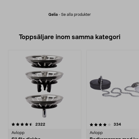
Gelia
-
Se alla produkter
Toppsäljare inom samma kategori
4.0 av 5 stjärnor
recensioner
4.5 av 5 stjärnor
recension
2322
334
Avlopp
Avlopp