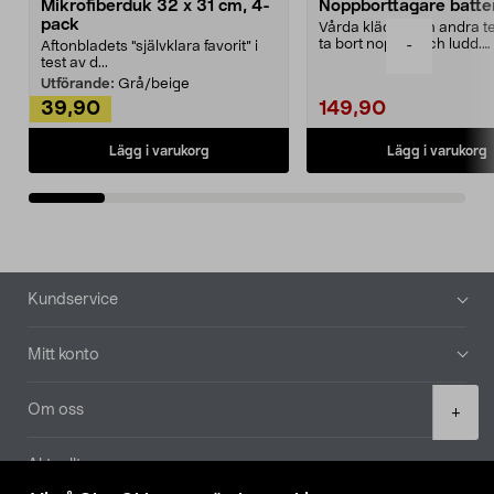
Mikrofiberduk 32 x 31 cm, 4-
Noppborttagare batter
pack
Vårda kläder och andra tex
ta bort noppor och ludd.
-
Aftonbladets "självklara favorit” i
Noppborttagaren fräs...
test av d...
Utförande:
Grå/beige
39,90
149,90
Lägg i varukorg
Lägg i varukorg
Sidfot
Kundservice
Mitt konto
Product
Om oss
+
quantity
Aktuellt