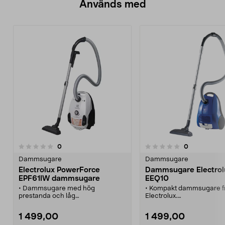
Används med
recensioner
recensioner
0
0
0.0 av 5 stjärnor
0.0 av 5 stjärnor
Dammsugare
Dammsugare
Electrolux PowerForce
Dammsugare Electrol
EPF61IW dammsugare
EEQ10
• Dammsugare med hög
• Kompakt dammsugare f
prestanda och låg
Electrolux.
energiförbrukning.
• En lite enklare modell 
• Electrolux PowerForce EPF61IW
hög sugkapacitet.
1 499,00
1 499,00
– en lättmanövrerad dammsugare
• Ergonomiskt grepp.