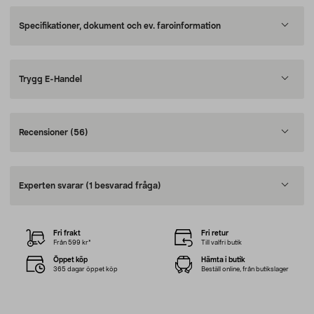
Specifikationer, dokument och ev. faroinformation
Trygg E-Handel
Recensioner
(56)
Experten svarar
(1 besvarad fråga)
Fri frakt
Fri retur
Från 599 kr*
Till valfri butik
Öppet köp
Hämta i butik
365 dagar öppet köp
Beställ online, från butikslager