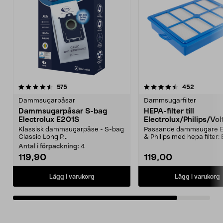
4.5av 5 stjärnor
recensioner
recension
575
452
Dammsugarpåsar
Dammsugarfilter
Dammsugarpåsar S-bag
HEPA-filter till
Electrolux E201S
Electrolux/Philips/Vol
dammsugare
Klassisk dammsugarpåse - S-bag
Passande dammsugare El
Classic Long P...
& Philips med hepa filter:
12EFH 13 EFS1...
Antal i förpackning:
4
119,90
119,00
Lägg i varukorg
Lägg i varukorg