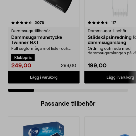
4.5 av 5 stjärnor
recensioner
4.0 av 5 stjärnor
recensione
2076
117
Dammsugartillbehör
Dammsugartillbehör
Dammsugarmunstycke
Städskåpsinredning f
Twinner NXT
dammsugarslang
Full sugförmåga mot lister och
Ordning och reda med
längst in i hörnen.
dammsugarslangen på v
Klubbpris
Dammsugarmunstycke som
Städskåpsinredning med
funger...
slanghål...
249,00
199,00
299,00
Lägg i varukorg
Lägg i varukorg
Passande tillbehör