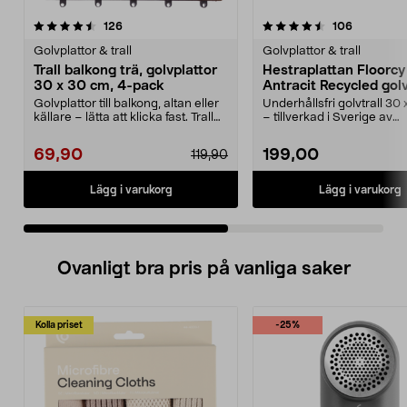
4.5 av 5 stjärnor
recensioner
4.5 av 5 stjärnor
recension
126
106
Golvplattor & trall
Golvplattor & trall
Trall balkong trä, golvplattor
Hestraplattan Floorcy
30 x 30 cm, 4-pack
Antracit Recycled golv
11-pack
Golvplattor till balkong, altan eller
Underhållsfri golvtrall 30
källare – lätta att klicka fast. Trall
– tillverkad i Sverige av
bal...
återvunnen plast. H...
69,90
199,00
119,90
Lägg i varukorg
Lägg i varukorg
Ovanligt bra pris på vanliga saker
Kolla priset
-25%