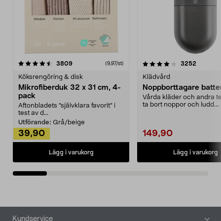
4.0av 5 stjärnor
recensioner
4.5av 5 stjärnor
recensio
3809
3252
(9,97/st)
Köksrengöring & disk
Klädvård
Mikrofiberduk 32 x 31 cm, 4-
Noppborttagare batter
pack
Vårda kläder och andra tex
ta bort noppor och ludd.
Aftonbladets "självklara favorit” i
Noppborttagaren fräs...
test av d...
Utförande:
Grå/beige
39,90
149,90
Lägg i varukorg
Lägg i varukorg
Sidfot
Kundservice