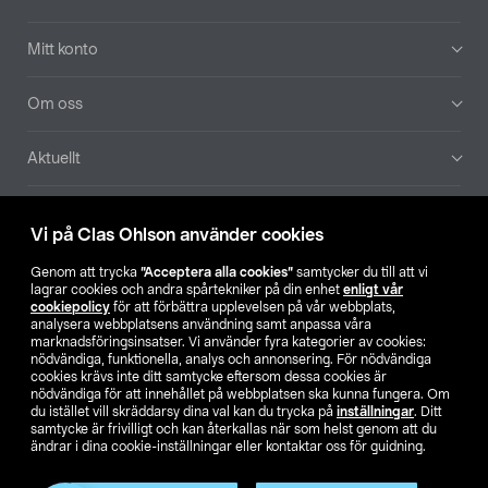
Mitt konto
Om oss
Aktuellt
Våra bolag
Vi på Clas Ohlson använder cookies
Hitta butik
Genom att trycka
”Acceptera alla cookies”
samtycker du till att vi
lagrar cookies och andra spårtekniker på din enhet
enligt vår
cookiepolicy
för att förbättra upplevelsen på vår webbplats,
SE
NO
FI
analysera webbplatsens användning samt anpassa våra
marknadsföringsinsatser. Vi använder fyra kategorier av cookies:
nödvändiga, funktionella, analys och annonsering. För nödvändiga
cookies krävs inte ditt samtycke eftersom dessa cookies är
nödvändiga för att innehållet på webbplatsen ska kunna fungera. Om
du istället vill skräddarsy dina val kan du trycka på
inställningar
. Ditt
samtycke är frivilligt och kan återkallas när som helst genom att du
ändrar i dina cookie-inställningar eller kontaktar oss för guidning.
Köpvillkor
Privacy statement
Klubbvillkor
För företag
Ändra till priser exklusive moms