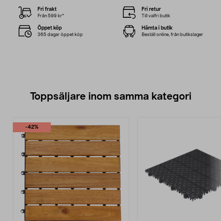
Fri frakt
Fri retur
Från 599 kr*
Till valfri butik
Öppet köp
Hämta i butik
365 dagar öppet köp
Beställ online, från butikslager
Toppsäljare inom samma kategori
-42%