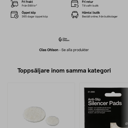
Fri frakt
Fri retur
Från 599 kr*
Till valfri butik
Öppet köp
Hämta i butik
365 dagar öppet köp
Beställ online, från butikslager
Clas Ohlson
-
Se alla produkter
Toppsäljare inom samma kategori