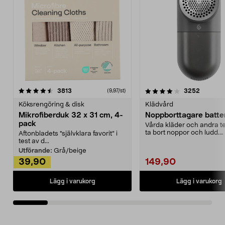
4.0av 5 stjärnor
recensioner
4.5av 5 stjärnor
recensio
3813
3252
(9,97/st)
Köksrengöring & disk
Klädvård
Mikrofiberduk 32 x 31 cm, 4-
Noppborttagare batter
pack
Vårda kläder och andra tex
ta bort noppor och ludd.
Aftonbladets "självklara favorit” i
Noppborttagaren fräs...
test av d...
Utförande:
Grå/beige
39,90
149,90
Lägg i varukorg
Lägg i varukorg