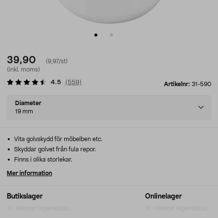
39,90
(9,97/st)
(inkl. moms)
4.5
(
559
)
Artikelnr:
31-590
Select
Diameter
variant
19 mm
Vita golvskydd för möbelben etc.
Skyddar golvet från fula repor.
Finns i olika storlekar.
Mer information
Butikslager
Onlinelager
Hämtar lagerstatus...
Hämtar lagerstatus...