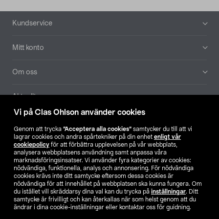
Sidfot
Kundservice
Mitt konto
Om oss
Aktuellt
Vi på Clas Ohlson använder cookies
Våra bolag
Genom att trycka
”Acceptera alla cookies”
samtycker du till att vi
lagrar cookies och andra spårtekniker på din enhet
enligt vår
Hitta butik
cookiepolicy
för att förbättra upplevelsen på vår webbplats,
analysera webbplatsens användning samt anpassa våra
marknadsföringsinsatser. Vi använder fyra kategorier av cookies:
nödvändiga, funktionella, analys och annonsering. För nödvändiga
SE
NO
FI
cookies krävs inte ditt samtycke eftersom dessa cookies är
nödvändiga för att innehållet på webbplatsen ska kunna fungera. Om
du istället vill skräddarsy dina val kan du trycka på
inställningar
. Ditt
samtycke är frivilligt och kan återkallas när som helst genom att du
ändrar i dina cookie-inställningar eller kontaktar oss för guidning.