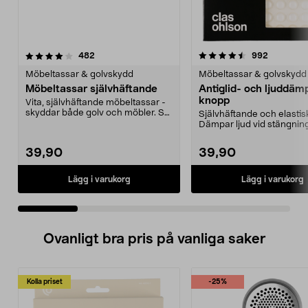
4.5 av 5 stjärnor
recensioner
4.5 av 5 stjärnor
recension
482
992
Möbeltassar & golvskydd
Möbeltassar & golvskydd
Möbeltassar självhäftande
Antiglid- och ljuddä
knopp
Vita, självhäftande möbeltassar -
skyddar både golv och möbler. Set
Självhäftande och elastis
med 30 st. Ø...
Dämpar ljud vid stängnin
luckor. Gör att små för...
39,90
39,90
Lägg i varukorg
Lägg i varukorg
Ovanligt bra pris på vanliga saker
Kolla priset
-25%