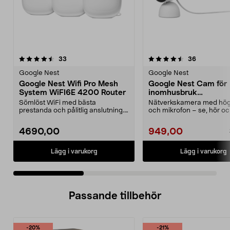
4.5 av 5 stjärnor
recensioner
5.0 av 5 stjärnor
recensione
33
36
Google Nest
Google Nest
Google Nest Wifi Pro Mesh
Google Nest Cam för
System WiFI6E 4200 Router
inomhusbruk
övervakningskamera
Sömlöst WiFi med bästa
Nätverkskamera med hög
prestanda och pålitlig anslutning.
och mikrofon – se, hör oc
Google Nest Wifi Pro m...
live med besökare. ...
4690,00
949,00
Lägg i varukorg
Lägg i varukorg
Passande tillbehör
-20%
-21%