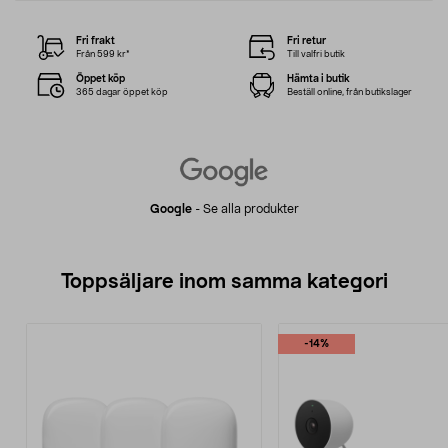
Fri frakt
Fri retur
Från 599 kr*
Till valfri butik
Öppet köp
Hämta i butik
365 dagar öppet köp
Beställ online, från butikslager
Google
-
Se alla produkter
Toppsäljare inom samma kategori
-14%