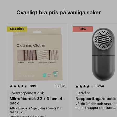
Ovanligt bra pris på vanliga saker
Kolla priset
-25%
4.0av 5 stjärnor
recensioner
4.5av 5 stjärnor
recensio
3816
3254
(9,97/st)
Köksrengöring & disk
Klädvård
Mikrofiberduk 32 x 31 cm, 4-
Noppborttagare batter
pack
Vårda kläder och andra tex
ta bort noppor och ludd.
Aftonbladets "självklara favorit” i
Noppborttagaren fräs...
test av d...