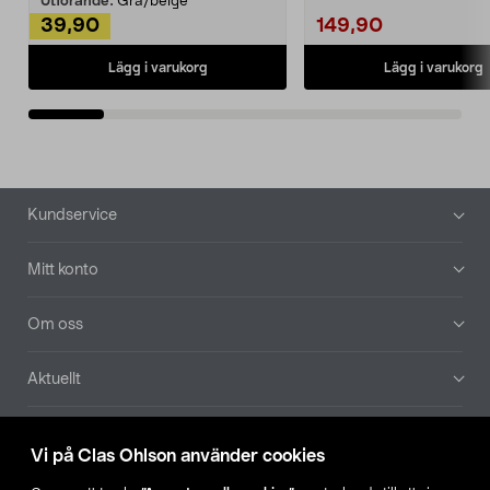
Utförande:
Grå/beige
39,90
149,90
Lägg i varukorg
Lägg i varukorg
Sidfot
Kundservice
Mitt konto
Om oss
Aktuellt
Våra bolag
Vi på Clas Ohlson använder cookies
Hitta butik