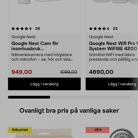
4.5 av 5 stjärnor
recensioner
5.0 av 5 stjärnor
recensione
36
33
Google Nest
Google Nest
Google Nest Cam för
Google Nest Wifi Pro
inomhusbruk
System WiFI6E 4200 
övervakningskamera
Nätverkskamera med högtalare
Sömlöst WiFi med bästa
och mikrofon – se, hör och tala
prestanda och pålitlig ans
live med besökare. ...
Google Nest Wifi Pro m...
949,00
4690,00
1099,00
Lägg i varukorg
Lägg i varukorg
Ovanligt bra pris på vanliga saker
Kolla priset
-25%