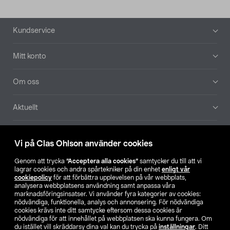
Sidfot
Kundservice
Mitt konto
Om oss
Aktuellt
Våra bolag
Vi på Clas Ohlson använder cookies
Hitta butik
Genom att trycka
”Acceptera alla cookies”
samtycker du till att vi
lagrar cookies och andra spårtekniker på din enhet
enligt vår
cookiepolicy
för att förbättra upplevelsen på vår webbplats,
SE
NO
FI
analysera webbplatsens användning samt anpassa våra
marknadsföringsinsatser. Vi använder fyra kategorier av cookies:
nödvändiga, funktionella, analys och annonsering. För nödvändiga
cookies krävs inte ditt samtycke eftersom dessa cookies är
nödvändiga för att innehållet på webbplatsen ska kunna fungera. Om
du istället vill skräddarsy dina val kan du trycka på
inställningar
. Ditt