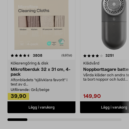
4.0av 5 stjärnor
recensioner
4.5av 5 stjärnor
recensio
3808
3251
(9,97/st)
Köksrengöring & disk
Klädvård
Mikrofiberduk 32 x 31 cm, 4-
Noppborttagare batter
pack
Vårda kläder och andra tex
ta bort noppor och ludd.
Aftonbladets "självklara favorit” i
Noppborttagaren fräs...
test av d...
Utförande:
Grå/beige
39,90
149,90
Lägg i varukorg
Lägg i varukorg