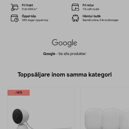
Fri frakt
Fri retur
Från 599 kr*
Till valfri butik
Öppet köp
Hämta i butik
365 dagar öppet köp
Beställ online, från butikslager
Google
-
Se alla produkter
Toppsäljare inom samma kategori
-14%