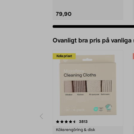
79,90
Ovanligt bra pris på vanliga
Kolla priset
5av 5 stjärnor
4.0av 5 stjärnor
recensioner
3813
Köksrengöring & disk