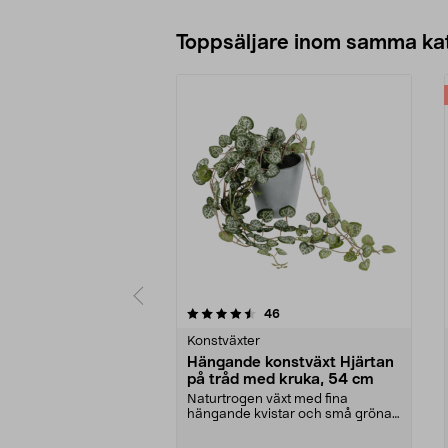
Toppsäljare inom samma ka
5 av 5 stjärnor
4.5 av 5 stjärnor
recensioner
46
Konstväxter
Hängande konstväxt Hjärtan
på tråd med kruka, 54 cm
Naturtrogen växt med fina
hängande kvistar och små gröna
blad – perfekt i en amp...