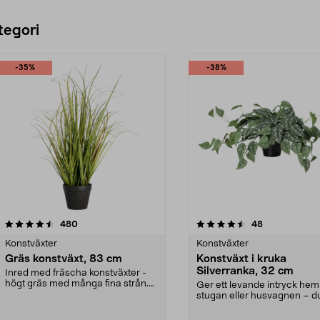
tegori
-35%
-38%
4.5 av 5 stjärnor
recensioner
4.5 av 5 stjärnor
recensioner
480
48
Konstväxter
Konstväxter
Gräs konstväxt, 83 cm
Konstväxt i kruka
Silverranka, 32 cm
Inred med fräscha konstväxter -
högt gräs med många fina strån.
Ger ett levande intryck hem
För dig som vill...
stugan eller husvagnen – d
behöver inte vattna...