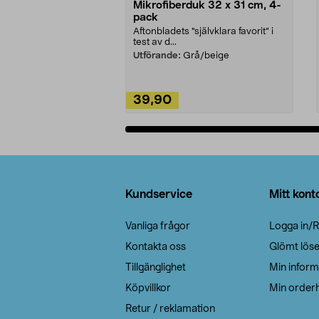
Mikrofiberduk 32 x 31 cm, 4-
pack
Aftonbladets "självklara favorit” i
test av d...
Utförande:
Grå/beige
39,90
Lägg i varukorg
Sidfot
Kundservice
Mitt kont
Vanliga frågor
Logga in/R
Kontakta oss
Glömt lös
Tillgänglighet
Min inform
Köpvillkor
Min orderh
Retur / reklamation