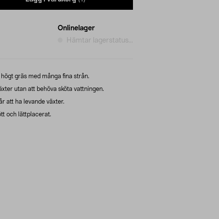
Onlinelager
Hämtar lagerstatus...
 högt gräs med många fina strån.
äxter utan att behöva sköta vattningen.
år att ha levande växter.
tt och lättplacerat.