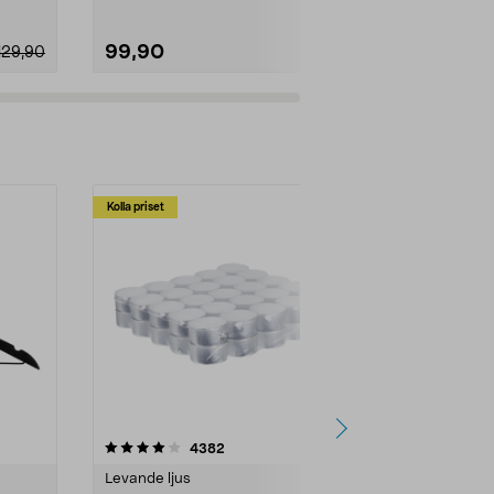
99,90
299,00
129,90
Kolla priset
Multibuy
4.5av 5 stjärnor
recensioner
4.5
4382
2
Levande ljus
Rengöringsm