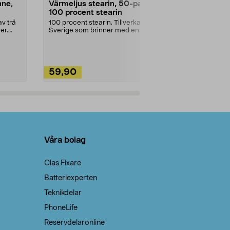
nne,
Värmeljus stearin, 50-pack,
Bikarbonat
100 procent stearin
Ett allsidigt 
städning och 
v trä
100 procent stearin. Tillverkade i
ute. Städa med
er.
Sverige som brinner med en
vacker och sotfri ...
59,90
49,90
Lägg i varukorg
Lägg
Våra bolag
Clas Fixare
Batteriexperten
Teknikdelar
PhoneLife
Reservdelaronline