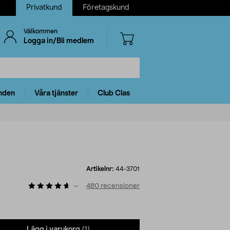
Privatkund
Företagskund
Välkommen
Logga in/Bli medlem
nden
Våra tjänster
Club Clas
Artikelnr:
44-3701
480
recensioner
Lägg i varukorg
(1)