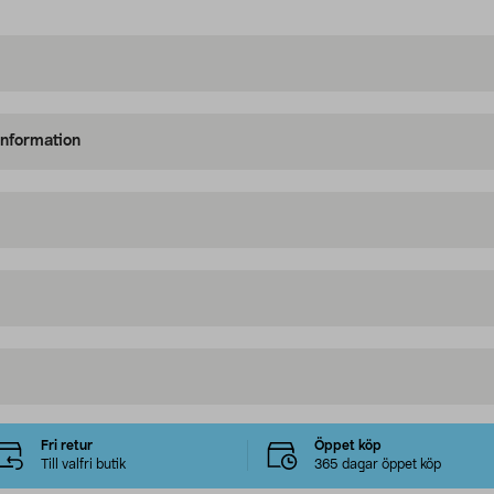
information
Fri retur
Öppet köp
Till valfri butik
365 dagar öppet köp