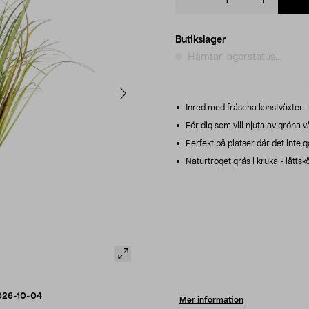
quantity
Butikslager
Hämtar lagerstatus...
Inred med fräscha konstväxter -
För dig som vill njuta av gröna v
Perfekt på platser där det inte g
Naturtroget gräs i kruka - lättskö
026-10-04
Mer information