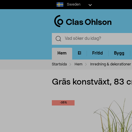
Select
Sweden
market
Hem
El
Fritid
Bygg
Startsida
Hem
Inredning & dekorationer
Gräs konstväxt, 83 
-35%