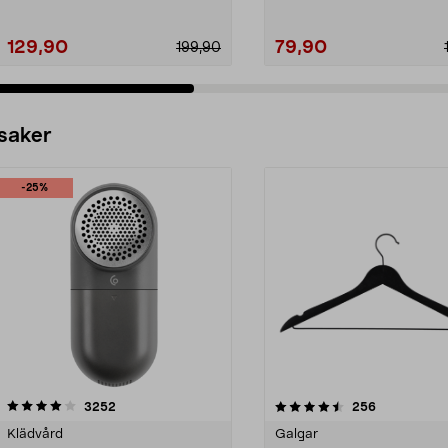
129,90
79,90
199,90
 saker
-25%
4.5av 5 stjärnor
recensioner
4.0av 5 stjärnor
recensioner
3252
256
Klädvård
Galgar