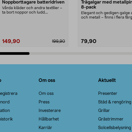
Noppborttagare batteridriven
Trägalgar med metallpi
8-pack
Vårda kläder och andra textilier –
ta bort noppor och ludd.
Elegant och gedigen galge a
Noppborttagaren fräs...
och metall – finns i flera färg
Galge med sv...
149,90
79,90
199,90
Lägg i varukorg
Lägg i varukorg
o
Om oss
Aktuellt
egistrera
Om oss
Presenter
enord
Press
Städ & rengöring
ation
Investerare
Grillar
istorik
Hållbarhet
Grästrimmer
Karriär
Solcellsbelysning