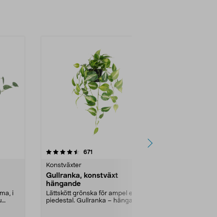
-25%
5.0 av 5 stjärnor
recensioner
4.5
671
3
Konstväxter
Konstväxter
Gullranka, konstväxt
Konstväxt i
hängande
cm
ma, i
Lättskött grönska för ampel eller
Stor och fylli
u
piedestal. Gullranka – hängande
maffiga gröna
grön konstväxt...
grönska hem..