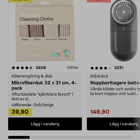
4.0av 5 stjärnor
recensioner
4.5av 5 stjärnor
recensio
3808
3251
(9,97/st)
Köksrengöring & disk
Klädvård
Mikrofiberduk 32 x 31 cm, 4-
Noppborttagare batter
pack
Vårda kläder och andra tex
ta bort noppor och ludd.
Aftonbladets "självklara favorit” i
Noppborttagaren fräs...
test av d...
Utförande:
Grå/beige
39,90
149,90
Lägg i varukorg
Lägg i varukorg