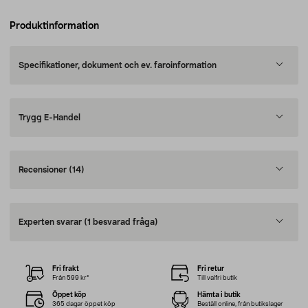
Produktinformation
Specifikationer, dokument och ev. faroinformation
Trygg E-Handel
Recensioner
(14)
Experten svarar
(1 besvarad fråga)
Fri frakt
Fri retur
Från 599 kr*
Till valfri butik
Öppet köp
Hämta i butik
365 dagar öppet köp
Beställ online, från butikslager