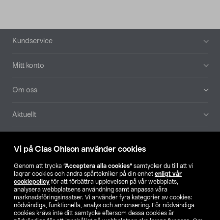
Sidfot
Kundservice
Mitt konto
Om oss
Aktuellt
Våra bolag
Vi på Clas Ohlson använder cookies
Hitta butik
Genom att trycka
”Acceptera alla cookies”
samtycker du till att vi
lagrar cookies och andra spårtekniker på din enhet
enligt vår
cookiepolicy
för att förbättra upplevelsen på vår webbplats,
SE
NO
FI
analysera webbplatsens användning samt anpassa våra
marknadsföringsinsatser. Vi använder fyra kategorier av cookies:
nödvändiga, funktionella, analys och annonsering. För nödvändiga
cookies krävs inte ditt samtycke eftersom dessa cookies är