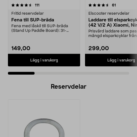
4.5 av 5 stjärnor
recensioner
4.5 av 5 stjärnor
recensioner
111
61
Fritid reservdelar
Elscooter reservdelar
Fena till SUP-bräda
Laddare till elsparkcy
(42 V/2 A) Xiaomi, Ni
Fena med låskil till SUP-bräda
E-Way m.fl.
(Stand Up Paddle Board): 31-
Prisvärd laddare som pas
974331-2059, E11 Pass...
mängd elsparkcyklar från
Ninebot och E-Wa...
149,00
299,00
Lägg i varukorg
Lägg i varukorg
Reservdelar