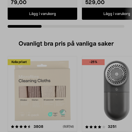
79,00
529,00
Lägg i varukorg
Lägg i varukorg
Ovanligt bra pris på vanliga saker
Kolla priset
-25%
4.0av 5 stjärnor
recensioner
4.5av 5 stjärnor
recensio
3808
3251
(9,97/st)