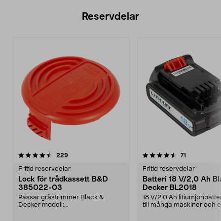
Reservdelar
4.5av 5 stjärnor
recensioner
5.0av 5 stjärnor
recensioner
229
71
Fritid reservdelar
Fritid reservdelar
Lock för trådkassett B&D
Batteri 18 V/2,0 Ah B
385022-03
Decker BL2018
Passar grästrimmer Black &
18 V/2.0 Ah litiumjonbatte
Decker modell:
till många maskiner och e
GH400GL4525GL5028GLC120GL
från Blac...
C13GLC14GLC14...