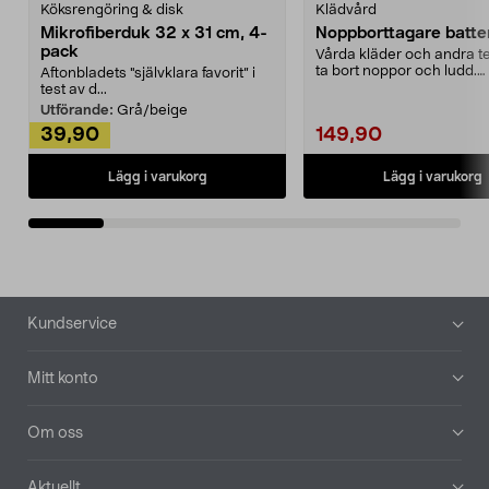
Köksrengöring & disk
Klädvård
Mikrofiberduk 32 x 31 cm, 4-
Noppborttagare batter
pack
Vårda kläder och andra tex
ta bort noppor och ludd.
Aftonbladets "självklara favorit” i
Noppborttagaren fräs...
test av d...
Utförande:
Grå/beige
39,90
149,90
Lägg i varukorg
Lägg i varukorg
Sidfot
Kundservice
Mitt konto
Om oss
Aktuellt