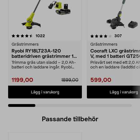
4.0 av 5 stjärnor
recensioner
4.5 av 5 stjärnor
recension
1022
307
Grästrimmers
Grästrimmers
Ryobi RY18LT23A-120
Cocraft LXC grästrim
batteridriven grästrimmer 18
V, med 1 batteri GT2
V
Trimma gräs utan sladd – 2,0 Ah-
Prisvärt set med ett 2,0 A
batteri och laddare ingår. Ryobi
och en laddare (laddtid c
RY18LT23A-120 –...
minuter). C...
1199,00
599,00
1899,00
Lägg i varukorg
Lägg i varukorg
Passande tillbehör