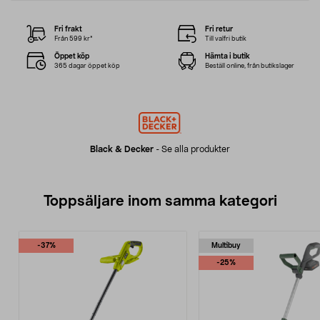
Fri frakt
Fri retur
Från 599 kr*
Till valfri butik
Öppet köp
Hämta i butik
365 dagar öppet köp
Beställ online, från butikslager
Black & Decker
-
Se alla produkter
Toppsäljare inom samma kategori
-37%
Multibuy
-25%