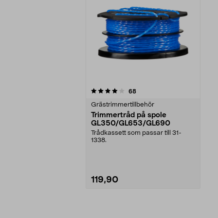
0av 5 stjärnor
recensioner
68
Grästrimmertillbehör
Trimmertråd på spole
GL350/GL653/GL690
Trådkassett som passar till 31-
1338.
119,90
Lägg i varukorg