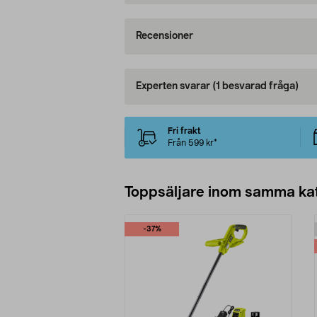
Recensioner
Experten svarar
(1 besvarad fråga)
Fri frakt
Från 599 kr*
Toppsäljare inom samma ka
-37%