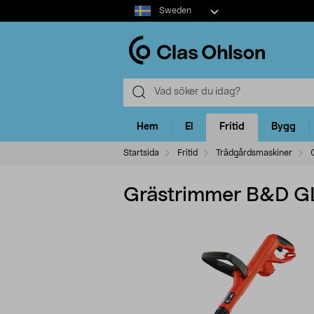
Select
Sweden
market
Hem
El
Fritid
Bygg
Startsida
Fritid
Trädgårdsmaskiner
Grästrimmer B&D 