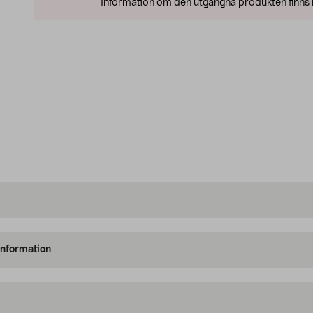
Information om den utgångna produkten finns l
information