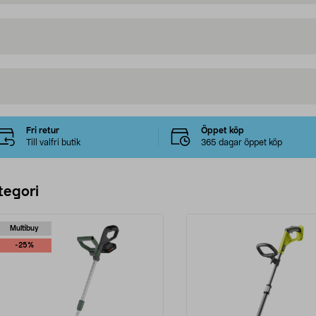
Fri retur
Öppet köp
Till valfri butik
365 dagar öppet köp
tegori
Multibuy
-25%