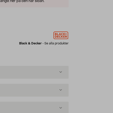
ängst ner på den här sidan.
Black & Decker
-
Se alla produkter