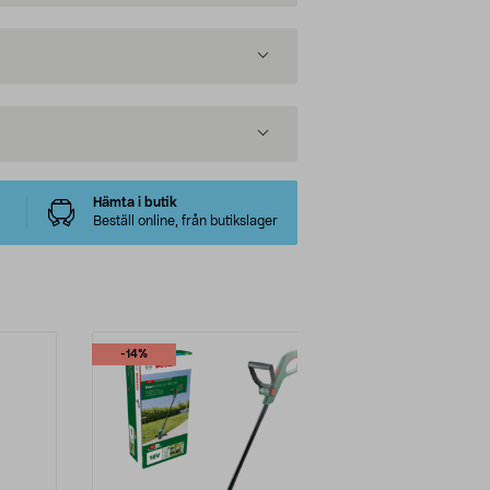
Hämta i butik
Beställ online, från butikslager
-14%
-25%