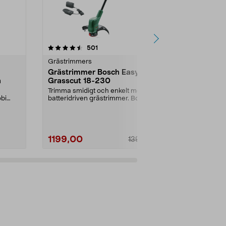
4.5 av 5 stjärnor
recensioner
4.0
501
4
Grästrimmers
Grästrimmer
Grästrimmer Bosch Easy
Ryobi RLT
n
Grasscut 18-230
batteridriv
V
Trimma smidigt och enkelt med en
Trimma gräs u
obi
batteridriven grästrimmer. Bosch
batteri och la
batteridriven ...
RLT183225 – k
1199,00
1799,00
1399,00