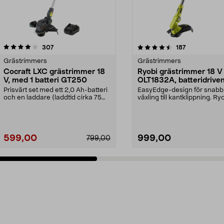
4.5 av 5 stjärnor
recensioner
4.5 av 5 stjärnor
recensioner
307
187
Grästrimmers
Grästrimmers
Cocraft LXC grästrimmer 18
Ryobi grästrimmer 18 V
V, med 1 batteri GT250
OLT1832A, batteridrive
Prisvärt set med ett 2,0 Ah-batteri
EasyEdge-design för snabb
och en laddare (laddtid cirka 75
växling till kantklippning. Ry
minuter). C...
OLT1832A – grästrimm...
599,00
999,00
799,00