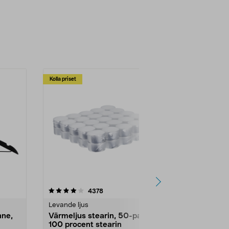
Kolla priset
Multibuy
4.5av 5 stjärnor
recensioner
4.5
4378
2
Levande ljus
Rengöringsm
nne,
Värmeljus stearin, 50-pack,
Bikarbonat
100 procent stearin
Ett allsidigt 