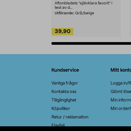
Aftonbladets "självklara favorit” i
test av d...
Utförande:
Grå/beige
39,90
Lägg i varukorg
Sidfot
Kundservice
Mitt kont
Vanliga frågor
Logga in/R
Kontakta oss
Glömt lös
Tillgänglighet
Min inform
Köpvillkor
Min orderh
Retur / reklamation
Elavfall