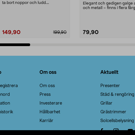
ta bort noppor och ludd.
Elegant och gedigen galge a
Noppborttagaren fräs...
och metall – finns i flera färg
Galge med sv...
149,90
79,90
199,90
Lägg i varukorg
Lägg i varukorg
o
Om oss
Aktuellt
egistrera
Om oss
Presenter
enord
Press
Städ & rengöring
ation
Investerare
Grillar
istorik
Hållbarhet
Grästrimmer
Karriär
Solcellsbelysning