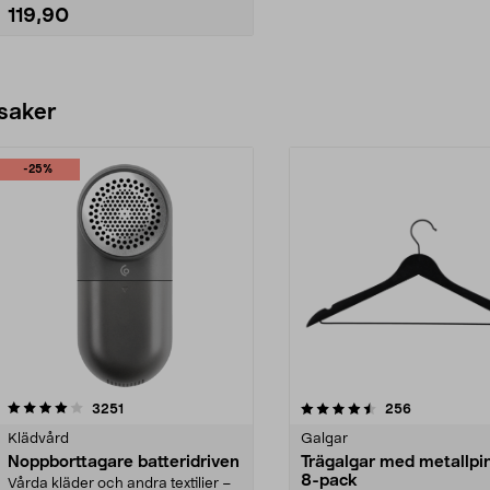
119,90
Lägg i varukorg
 saker
-25%
4.5av 5 stjärnor
recensioner
4.0av 5 stjärnor
recensioner
3251
256
Klädvård
Galgar
Noppborttagare batteridriven
Trägalgar med metallpi
8-pack
Vårda kläder och andra textilier –