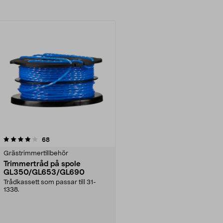
recensioner
68
Grästrimmertillbehör
Trimmertråd på spole
GL350/GL653/GL690
Trådkassett som passar till 31-
1338.