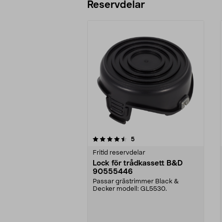
Reservdelar
5av 5 stjärnor
4.0av 5 stjärnor
recensioner
5
Fritid reservdelar
Lock för trådkassett B&D
90555446
Passar grästrimmer Black &
Decker modell: GL5530.