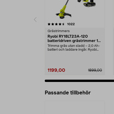
5 av 5 stjärnor
4.0 av 5 stjärnor
recensioner
1022
Grästrimmers
Ryobi RY18LT23A-120
batteridriven grästrimmer 18
V
Trimma gräs utan sladd – 2,0 Ah-
batteri och laddare ingår. Ryobi
RY18LT23A-120 –...
1199,00
1899,00
Passande tillbehör