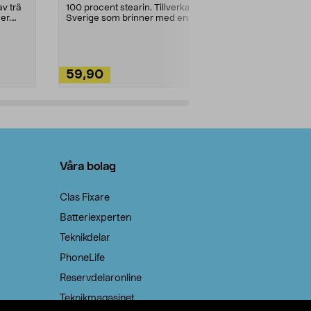
städning och 
v trä
100 procent stearin. Tillverkade i
ute. Städa med
er.
Sverige som brinner med en
vacker och sotfri ...
59,90
49,90
Lägg i varukorg
Lägg
Våra bolag
Clas Fixare
Batteriexperten
Teknikdelar
PhoneLife
Reservdelaronline
Teknikmagasinet