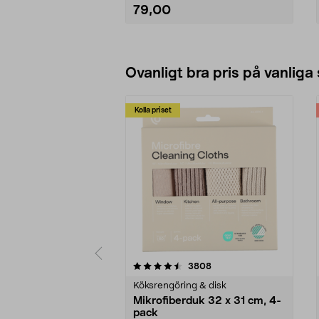
79,00
Lägg i varukorg
Ovanligt bra pris på vanliga
Kolla priset
5av 5 stjärnor
4.0av 5 stjärnor
recensioner
3808
Köksrengöring & disk
Mikrofiberduk 32 x 31 cm, 4-
pack