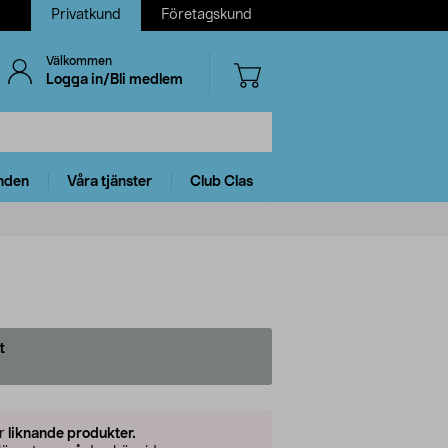
Privatkund
Företagskund
Välkommen
Logga in/Bli medlem
nden
Våra tjänster
Club Clas
t
er
liknande produkter.