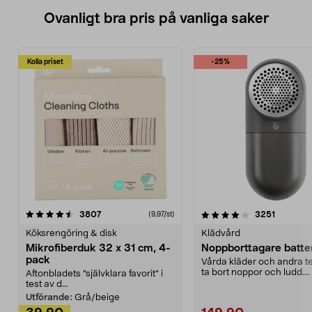
Ovanligt bra pris på vanliga saker
Kolla priset
-25%
4.0av 5 stjärnor
recensioner
4.5av 5 stjärnor
recensio
3807
3251
(9,97/st)
Köksrengöring & disk
Klädvård
Mikrofiberduk 32 x 31 cm, 4-
Noppborttagare batter
pack
Vårda kläder och andra tex
ta bort noppor och ludd.
Aftonbladets "självklara favorit” i
Noppborttagaren fräs...
test av d...
Utförande:
Grå/beige