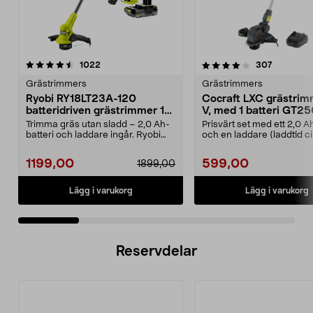
4.0 av 5 stjärnor
recensioner
4.5 av 5 stjärnor
recension
1022
307
Grästrimmers
Grästrimmers
Ryobi RY18LT23A-120
Cocraft LXC grästrim
batteridriven grästrimmer 18
V, med 1 batteri GT2
V
Trimma gräs utan sladd – 2,0 Ah-
Prisvärt set med ett 2,0 A
batteri och laddare ingår. Ryobi
och en laddare (laddtid c
RY18LT23A-120 –...
minuter). C...
1199,00
599,00
1899,00
Lägg i varukorg
Lägg i varukorg
Reservdelar