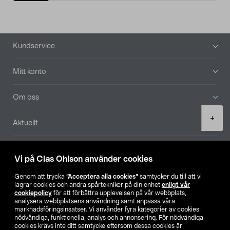
Sidfot
Kundservice
Mitt konto
Om oss
Product
+
Aktuellt
quantity
Våra bolag
Vi på Clas Ohlson använder cookies
Hitta butik
Genom att trycka
”Acceptera alla cookies”
samtycker du till att vi
lagrar cookies och andra spårtekniker på din enhet
enligt vår
cookiepolicy
för att förbättra upplevelsen på vår webbplats,
SE
NO
FI
analysera webbplatsens användning samt anpassa våra
marknadsföringsinsatser. Vi använder fyra kategorier av cookies:
nödvändiga, funktionella, analys och annonsering. För nödvändiga
cookies krävs inte ditt samtycke eftersom dessa cookies är