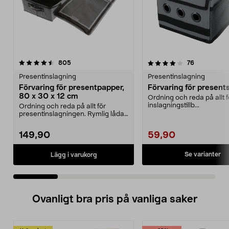
4.0 av 5 stjärnor
recensioner
4.5 av 5 stjärnor
recensioner
805
76
Presentinslagning
Presentinslagning
Förvaring för presentpapper,
Förvaring för present
80 x 30 x 12 cm
Ordning och reda på allt f
inslagningstillb...
Ordning och reda på allt för
presentinslagningen. Rymlig låda
med plats för pres...
149,90
59,90
Se varianter
Lägg i varukorg
Ovanligt bra pris på vanliga saker