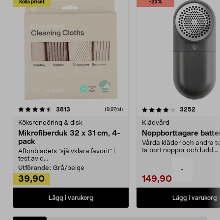
Kolla priset
-25%
4.0av 5 stjärnor
recensioner
4.5av 5 stjärnor
recensio
3813
3252
(9,97/st)
Köksrengöring & disk
Klädvård
Mikrofiberduk 32 x 31 cm, 4-
Noppborttagare batter
pack
Vårda kläder och andra tex
ta bort noppor och ludd.
Aftonbladets "självklara favorit” i
Noppborttagaren fräs...
test av d...
Utförande:
Grå/beige
-
39,90
149,90
Lägg i varukorg
Lägg i varukorg