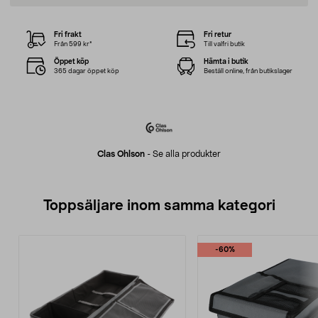
Fri frakt
Fri retur
Från 599 kr*
Till valfri butik
Öppet köp
Hämta i butik
365 dagar öppet köp
Beställ online, från butikslager
Clas Ohlson
-
Se alla produkter
Toppsäljare inom samma kategori
-60%