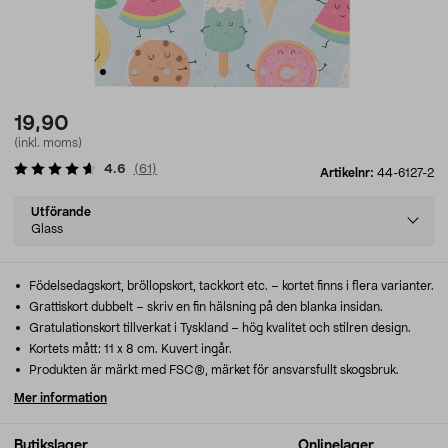
19,90
(inkl. moms)
4.6
(
61
)
Artikelnr:
44-6127-2
Select
Utförande
variant
Glass
Födelsedagskort, bröllopskort, tackkort etc. – kortet finns i flera varianter.
Grattiskort dubbelt – skriv en fin hälsning på den blanka insidan.
Gratulationskort tillverkat i Tyskland – hög kvalitet och stilren design.
Kortets mått: 11 x 8 cm. Kuvert ingår.
Produkten är märkt med FSC®, märket för ansvarsfullt skogsbruk.
Mer information
Butikslager
Onlinelager