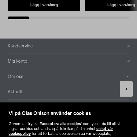
Lägg i varukorg
Lägg i varukorg
Sidfot
Kundservice
Mitt konto
Om oss
Product
+
Aktuellt
quantity
Våra bolag
Vi på Clas Ohlson använder cookies
Hitta butik
Genom att trycka
”Acceptera alla cookies”
samtycker du till att vi
lagrar cookies och andra spårtekniker på din enhet
enligt vår
cookiepolicy
för att förbättra upplevelsen på vår webbplats,