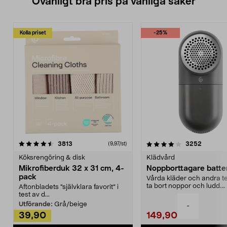
Ovanligt bra pris på vanliga saker
Kolla priset
-25%
4.0av 5 stjärnor
recensioner
4.5av 5 stjärnor
recensio
3813
3252
(9,97/st)
Köksrengöring & disk
Klädvård
Mikrofiberduk 32 x 31 cm, 4-
Noppborttagare batter
pack
Vårda kläder och andra tex
ta bort noppor och ludd.
Aftonbladets "självklara favorit” i
Noppborttagaren fräs...
test av d...
Utförande:
Grå/beige
-
39,90
149,90