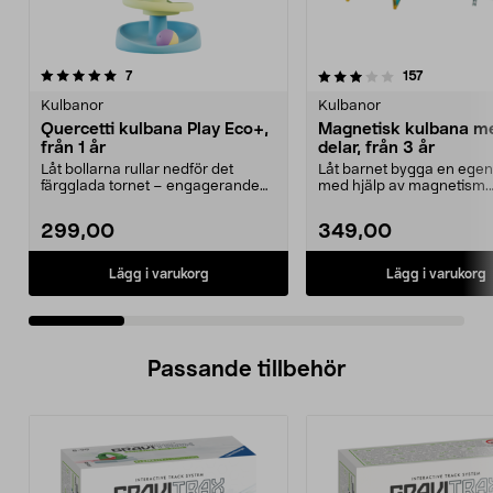
3.5 av 5 stjärnor
recensioner
4.5 av 5 stjärnor
recensione
7
157
Kulbanor
Kulbanor
Quercetti kulbana Play Eco+,
Magnetisk kulbana m
från 1 år
delar, från 3 år
Låt bollarna rullar nedför det
Låt barnet bygga en egen
färgglada tornet – engagerande
med hjälp av magnetism.
lek för små barn. ...
Magnetisk kulbana – en ..
299,00
349,00
Lägg i varukorg
Lägg i varukorg
Passande tillbehör