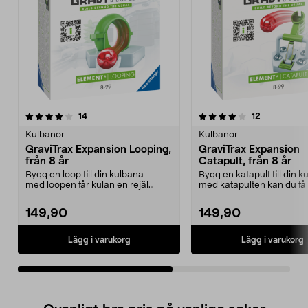
4.0av 5 stjärnor
recensioner
4.5av 5 stjärnor
recensioner
14
12
Kulbanor
Kulbanor
GraviTrax Expansion Looping,
GraviTrax Expansion
från 8 år
Catapult, från 8 år
Bygg en loop till din kulbana –
Bygg en katapult till din 
med loopen får kulan en rejäl
med katapulten kan du få 
åktur! Tillbehör t...
flyga hög...
149,90
149,90
Lägg i varukorg
Lägg i varukorg