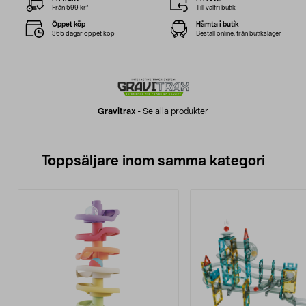
Från 599 kr*
Till valfri butik
Öppet köp
Hämta i butik
365 dagar öppet köp
Beställ online, från butikslager
Gravitrax
-
Se alla produkter
Toppsäljare inom samma kategori