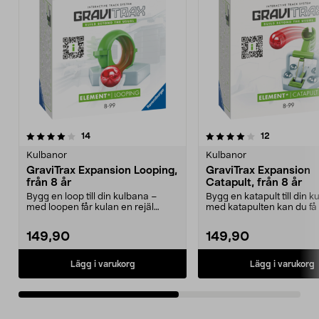
4.0av 5 stjärnor
recensioner
4.5av 5 stjärnor
recensioner
14
12
Kulbanor
Kulbanor
GraviTrax Expansion Looping,
GraviTrax Expansion
från 8 år
Catapult, från 8 år
Bygg en loop till din kulbana –
Bygg en katapult till din 
med loopen får kulan en rejäl
med katapulten kan du få 
åktur! Tillbehör t...
flyga hög...
149,90
149,90
Lägg i varukorg
Lägg i varukorg