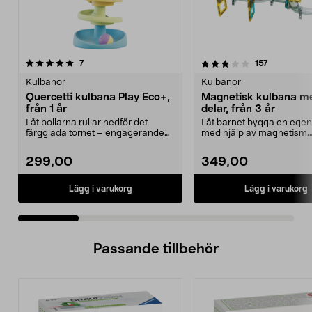
3.5 av 5 stjärnor
recensioner
4.5 av 5 stjärnor
recensione
7
157
Kulbanor
Kulbanor
Quercetti kulbana Play Eco+,
Magnetisk kulbana m
från 1 år
delar, från 3 år
Låt bollarna rullar nedför det
Låt barnet bygga en egen
färgglada tornet – engagerande
med hjälp av magnetism.
lek för små barn. ...
Magnetisk kulbana – en ..
299,00
349,00
Lägg i varukorg
Lägg i varukorg
Passande tillbehör