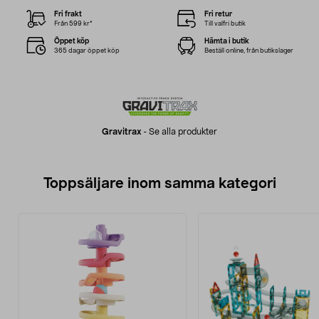
Fri frakt
Fri retur
Från 599 kr*
Till valfri butik
Öppet köp
Hämta i butik
365 dagar öppet köp
Beställ online, från butikslager
Gravitrax
-
Se alla produkter
Toppsäljare inom samma kategori