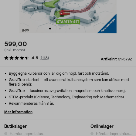
599,00
(inkl. moms)
4.5
(
118
)
Artikelnr:
31-5792
Bygg egna kulbanor och lär dig om höjd, fart och motstånd.
GraviTrax startset – ett avancerat kulbanesystem som kan utökas med
flera tillbehör.
GraviTrax – fascineras av gravitation, magnetism och kinetisk energi.
STEM-produkt (Science, Technology, Engineering och Mathematics).
Rekommenderas från 8 år.
Mer information
Butikslager
Onlinelager
Hämtar lagerstatus...
Hämtar lagerstatus...