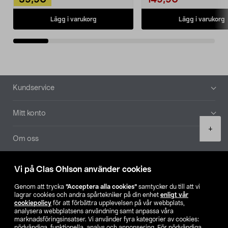
39,90
149,90
Lägg i varukorg
Lägg i varukorg
Sidfot
Kundservice
Mitt konto
Product
+
quantity
Om oss
Aktuellt
Vi på Clas Ohlson använder cookies
Genom att trycka
”Acceptera alla cookies”
samtycker du till att vi
Våra bolag
lagrar cookies och andra spårtekniker på din enhet
enligt vår
cookiepolicy
för att förbättra upplevelsen på vår webbplats,
analysera webbplatsens användning samt anpassa våra
Hitta butik
marknadsföringsinsatser. Vi använder fyra kategorier av cookies:
nödvändiga, funktionella, analys och annonsering. För nödvändiga