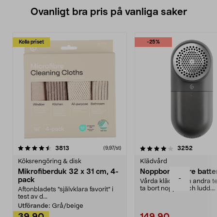
Ovanligt bra pris på vanliga saker
Kolla priset
-25%
4.0av 5 stjärnor
recensioner
4.5av 5 stjärnor
recensio
3813
3252
(9,97/st)
Köksrengöring & disk
Klädvård
Mikrofiberduk 32 x 31 cm, 4-
Noppborttagare batter
-
pack
Vårda kläder och andra tex
ta bort noppor och ludd.
Aftonbladets "självklara favorit” i
Noppborttagaren fräs...
test av d...
Utförande:
Grå/beige