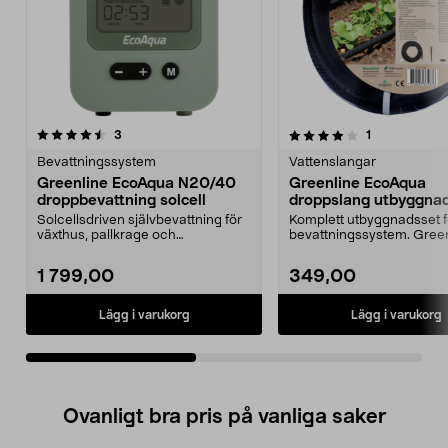
4.0av 5 stjärnor
recensioner
recensioner
3
1
0.0 av 5 stjärnor
Bevattningssystem
Vattenslangar
Greenline EcoAqua N20/40
Greenline EcoAqua
droppbevattning solcell
droppslang utbyggnad
10 m
Solcellsdriven självbevattning för
Komplett utbyggnadsset fö
växthus, pallkrage och
bevattningssystem. Gree
odlingsbädd. Greenline...
EcoAqua droppslang ...
1 799,00
349,00
Lägg i varukorg
Lägg i varukorg
Ovanligt bra pris på vanliga saker