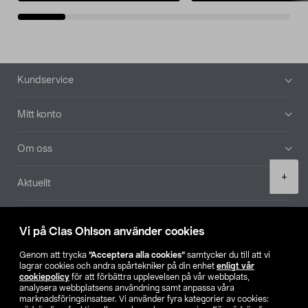
Sidfot
Kundservice
Mitt konto
Om oss
Product
+
Aktuellt
quantity
Våra bolag
Vi på Clas Ohlson använder cookies
Hitta butik
Genom att trycka
”Acceptera alla cookies”
samtycker du till att vi
lagrar cookies och andra spårtekniker på din enhet
enligt vår
cookiepolicy
för att förbättra upplevelsen på vår webbplats,
SE
NO
FI
analysera webbplatsens användning samt anpassa våra
marknadsföringsinsatser. Vi använder fyra kategorier av cookies: