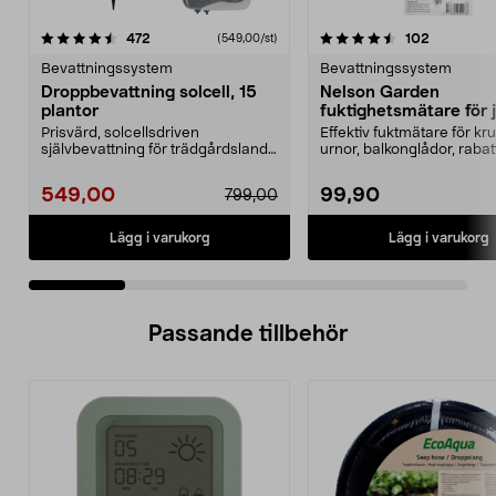
4.5 av 5 stjärnor
recensioner
4.0 av 5 stjärnor
recension
472
102
(549,00/st)
Bevattningssystem
Bevattningssystem
Droppbevattning solcell, 15
Nelson Garden
plantor
fuktighetsmätare för 
Prisvärd, solcellsdriven
Effektiv fuktmätare för kru
självbevattning för trädgårdsland,
urnor, balkonglådor, rabat
pallkragar och växth...
Nelson Garden...
549,00
99,90
799,00
Lägg i varukorg
Lägg i varukorg
Passande tillbehör