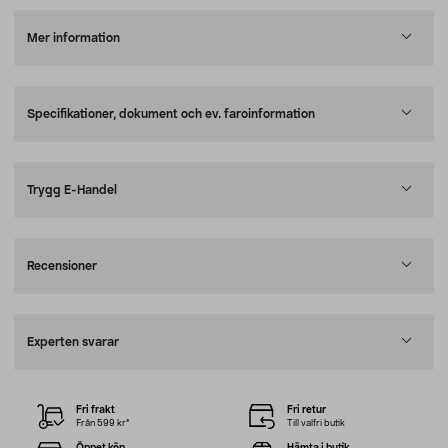
Mer information
Specifikationer, dokument och ev. faroinformation
Trygg E-Handel
Recensioner
Experten svarar
Fri frakt
Fri retur
Från 599 kr*
Till valfri butik
Öppet köp
Hämta i butik