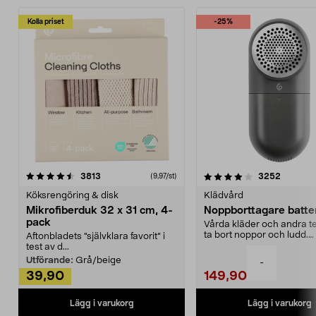
Kolla priset
-25%
4.0av 5 stjärnor
recensioner
4.5av 5 stjärnor
recensio
3813
3252
(9,97/st)
Köksrengöring & disk
Klädvård
Mikrofiberduk 32 x 31 cm, 4-
Noppborttagare batter
pack
Vårda kläder och andra tex
ta bort noppor och ludd.
Aftonbladets "självklara favorit” i
Noppborttagaren fräs...
test av d...
Utförande:
Grå/beige
-
39,90
149,90
Lägg i varukorg
Lägg i varukorg