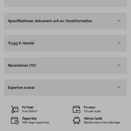
Specifikationer, dokument och ev. faroinformation
Trygg E-Handel
Recensioner
(10)
Experten svarar
Fri frakt
Fri retur
Från 599 kr*
Till valfri butik
Öppet köp
Hämta i butik
365 dagar öppet köp
Beställ online, från butikslager