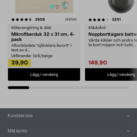
4.0av 5 stjärnor
recensioner
4.5av 5 stjärnor
recensio
3808
3251
(9,97/st)
Köksrengöring & disk
Klädvård
Mikrofiberduk 32 x 31 cm, 4-
Noppborttagare batter
pack
Vårda kläder och andra tex
ta bort noppor och ludd.
Aftonbladets "självklara favorit” i
Noppborttagaren fräs...
test av d...
Utförande:
Grå/beige
39,90
149,90
Lägg i varukorg
Lägg i varukorg
Sidfot
Kundservice
Mitt konto