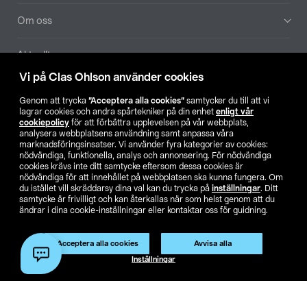
Om oss
Aktuellt
Vi på Clas Ohlson använder cookies
Våra bolag
Genom att trycka
”Acceptera alla cookies”
samtycker du till att vi
lagrar cookies och andra spårtekniker på din enhet
enligt vår
Hitta butik
cookiepolicy
för att förbättra upplevelsen på vår webbplats,
analysera webbplatsens användning samt anpassa våra
marknadsföringsinsatser. Vi använder fyra kategorier av cookies:
nödvändiga, funktionella, analys och annonsering. För nödvändiga
SE
NO
FI
cookies krävs inte ditt samtycke eftersom dessa cookies är
nödvändiga för att innehållet på webbplatsen ska kunna fungera. Om
du istället vill skräddarsy dina val kan du trycka på
inställningar
. Ditt
samtycke är frivilligt och kan återkallas när som helst genom att du
ändrar i dina cookie-inställningar eller kontaktar oss för guidning.
Acceptera alla cookies
Avvisa alla
Köpvillkor
Privacy statement
Klubbvillkor
För företag
Inställningar
Ändra till priser exklusive moms