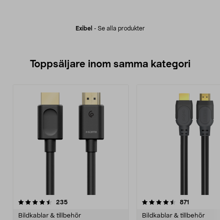
Exibel
-
Se alla produkter
Toppsäljare inom samma kategori
4.5 av 5 stjärnor
recensioner
4.5 av 5 stjärnor
recensione
235
871
Bildkablar & tillbehör
Bildkablar & tillbehör