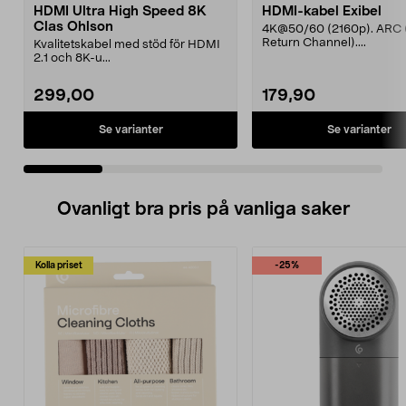
HDMI Ultra High Speed 8K
HDMI-kabel Exibel
Clas Ohlson
4K@50/60 (2160p). ARC 
Return Channel)....
Kvalitetskabel med stöd för HDMI
2.1 och 8K-u...
299,00
179,90
Se varianter
Se varianter
Ovanligt bra pris på vanliga saker
Kolla priset
-25%