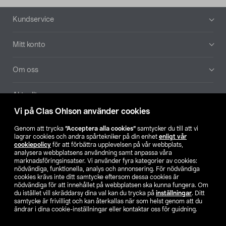
Sidfot
Kundservice
Mitt konto
Om oss
Aktuellt
Vi på Clas Ohlson använder cookies
Våra bolag
Genom att trycka
”Acceptera alla cookies”
samtycker du till att vi
lagrar cookies och andra spårtekniker på din enhet
enligt vår
Hitta butik
cookiepolicy
för att förbättra upplevelsen på vår webbplats,
analysera webbplatsens användning samt anpassa våra
marknadsföringsinsatser. Vi använder fyra kategorier av cookies:
nödvändiga, funktionella, analys och annonsering. För nödvändiga
SE
NO
FI
cookies krävs inte ditt samtycke eftersom dessa cookies är
nödvändiga för att innehållet på webbplatsen ska kunna fungera. Om
du istället vill skräddarsy dina val kan du trycka på
inställningar
. Ditt
samtycke är frivilligt och kan återkallas när som helst genom att du
ändrar i dina cookie-inställningar eller kontaktar oss för guidning.