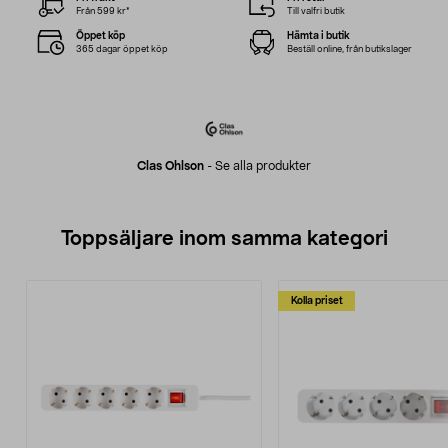
Från 599 kr*
Till valfri butik
Öppet köp
Hämta i butik
365 dagar öppet köp
Beställ online, från butikslager
Clas Ohlson
-
Se alla produkter
Toppsäljare inom samma kategori
Kolla priset