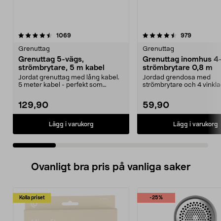
4.5 av 5 stjärnor
recensioner
4.5 av 5 stjärnor
recension
1069
979
Grenuttag
Grenuttag
Grenuttag 5-vägs,
Grenuttag inomhus 4
strömbrytare, 5 m kabel
strömbrytare 0,8 m
Jordat grenuttag med lång kabel.
Jordad grendosa med
5 meter kabel - perfekt som
strömbrytare och 4 vinkla
skarvsladd. 2-polig...
Gör 4 uttag av ett – gren..
129,90
59,90
Lägg i varukorg
Lägg i varukorg
Ovanligt bra pris på vanliga saker
Kolla priset
-25%