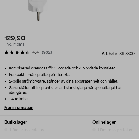
129,90
(inkl. moms)
4.4
(
932
)
Artikelnr:
36-3300
Kombinerad grendosa för 3 jordade och 4 ojordade kontakter.
Kompakt - många uttag på liten yta.
2-polig strömbrytare, stänger av dina apparater helt och hållet.
Säkerställer att inga enheter är i standbyläge när grenuttaget har
stängts av.
1,4 m kabel.
Mer information
Butikslager
Onlinelager
Hämtar lagerstatus...
Hämtar lagerstatus...