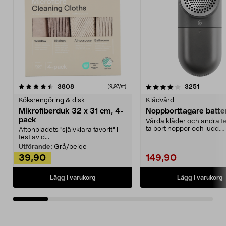
4.0av 5 stjärnor
recensioner
4.5av 5 stjärnor
recensio
3808
3251
(9,97/st)
Köksrengöring & disk
Klädvård
Mikrofiberduk 32 x 31 cm, 4-
Noppborttagare batter
pack
Vårda kläder och andra tex
ta bort noppor och ludd.
Aftonbladets "självklara favorit” i
Noppborttagaren fräs...
test av d...
Utförande:
Grå/beige
39,90
149,90
Lägg i varukorg
Lägg i varukorg