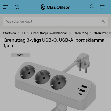
Startsida
El
Grenuttag & skarvsladdar
Grenuttag
Grenuttag 
Grenuttag 3-vägs USB-C, USB-A, bordsklämma,
1,5 m
Nyhet