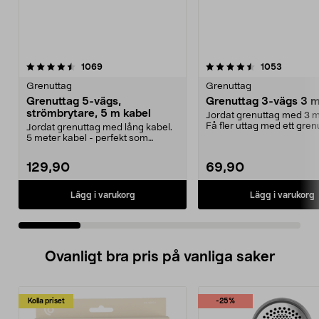
4.5 av 5 stjärnor
recensioner
4.5 av 5 stjärnor
recensio
1069
1053
Grenuttag
Grenuttag
Grenuttag 5-vägs,
Grenuttag 3-vägs 3 m
strömbrytare, 5 m kabel
Jordat grenuttag med 3 m
Få fler uttag med ett gren
Jordat grenuttag med lång kabel.
Snedställda utt...
5 meter kabel - perfekt som
skarvsladd. 2-polig...
129,90
69,90
Lägg i varukorg
Lägg i varukorg
Ovanligt bra pris på vanliga saker
Kolla priset
-25%