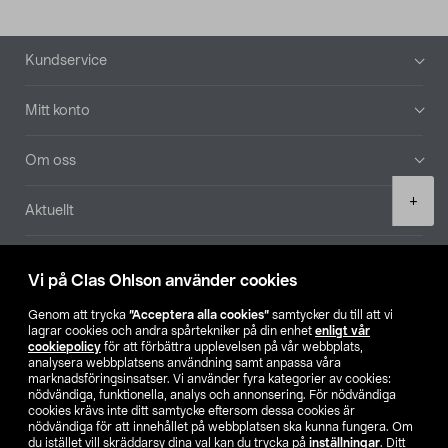
Sidfot
Kundservice
Mitt konto
Om oss
Product
+
Aktuellt
quantity
Våra bolag
Vi på Clas Ohlson använder cookies
Hitta butik
Genom att trycka
”Acceptera alla cookies”
samtycker du till att vi
lagrar cookies och andra spårtekniker på din enhet
enligt vår
cookiepolicy
för att förbättra upplevelsen på vår webbplats,
SE
NO
FI
analysera webbplatsens användning samt anpassa våra
marknadsföringsinsatser. Vi använder fyra kategorier av cookies:
nödvändiga, funktionella, analys och annonsering. För nödvändiga
cookies krävs inte ditt samtycke eftersom dessa cookies är
nödvändiga för att innehållet på webbplatsen ska kunna fungera. Om
du istället vill skräddarsy dina val kan du trycka på
inställningar
. Ditt