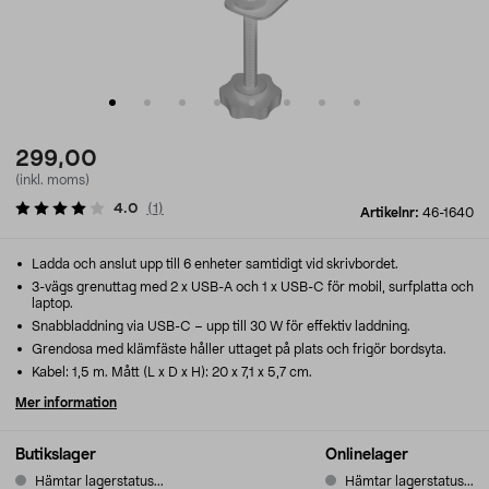
299,00
(inkl. moms)
4.0
(
1
)
Artikelnr:
46-1640
Ladda och anslut upp till 6 enheter samtidigt vid skrivbordet.
3-vägs grenuttag med 2 x USB-A och 1 x USB-C för mobil, surfplatta och
laptop.
Snabbladdning via USB-C – upp till 30 W för effektiv laddning.
Grendosa med klämfäste håller uttaget på plats och frigör bordsyta.
Kabel: 1,5 m. Mått (L x D x H): 20 x 7,1 x 5,7 cm.
Mer information
Butikslager
Onlinelager
Hämtar lagerstatus...
Hämtar lagerstatus...