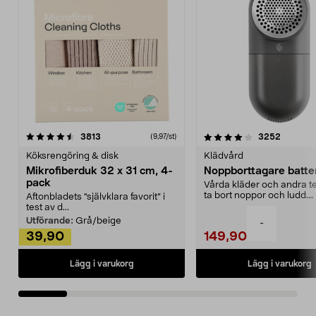
4.0av 5 stjärnor
recensioner
4.5av 5 stjärnor
recensio
3813
3252
(9,97/st)
Köksrengöring & disk
Klädvård
Mikrofiberduk 32 x 31 cm, 4-
Noppborttagare batter
pack
Vårda kläder och andra tex
ta bort noppor och ludd.
Aftonbladets "självklara favorit” i
Noppborttagaren fräs...
test av d...
Utförande:
Grå/beige
-
39,90
149,90
Lägg i varukorg
Lägg i varukorg