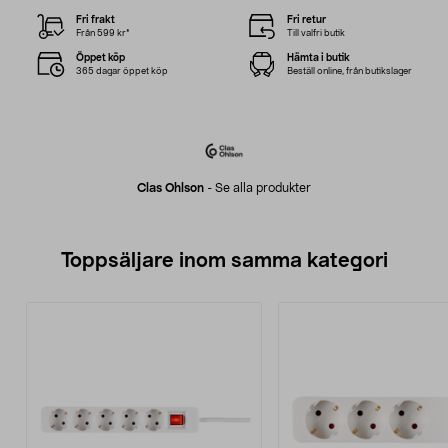
Fri frakt
Fri retur
Från 599 kr*
Till valfri butik
Öppet köp
Hämta i butik
365 dagar öppet köp
Beställ online, från butikslager
Clas Ohlson
-
Se alla produkter
Toppsäljare inom samma kategori