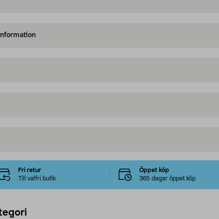
information
Fri retur
Öppet köp
Till valfri butik
365 dagar öppet köp
tegori