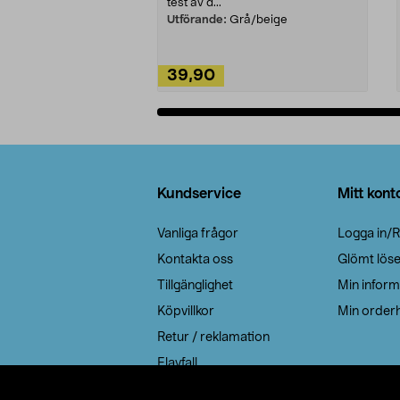
test av d...
Utförande:
Grå/beige
39,90
Lägg i varukorg
Sidfot
Kundservice
Mitt kont
Vanliga frågor
Logga in/R
Kontakta oss
Glömt lös
Tillgänglighet
Min inform
Köpvillkor
Min orderh
Retur / reklamation
Elavfall
Cookie policy