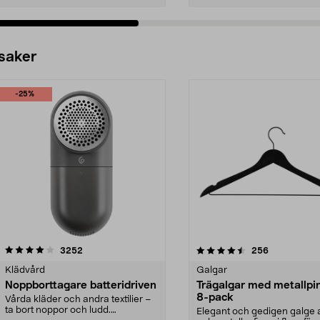
 saker
-25%
4.5av 5 stjärnor
recensioner
4.0av 5 stjärnor
recensioner
3252
256
Klädvård
Galgar
Noppborttagare batteridriven
Trägalgar med metallpi
8-pack
Vårda kläder och andra textilier –
ta bort noppor och ludd.
Elegant och gedigen galge a