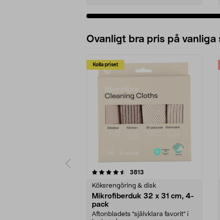
Ovanligt bra pris på vanliga
Kolla priset
5av 5 stjärnor
4.0av 5 stjärnor
recensioner
3813
Köksrengöring & disk
Mikrofiberduk 32 x 31 cm, 4-
pack
Aftonbladets "självklara favorit” i