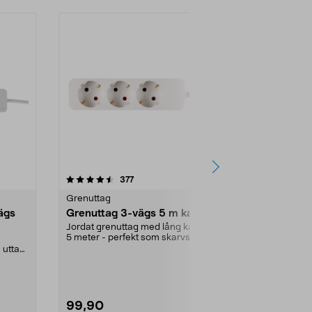
4.5 av 5 stjärnor
recensioner
4.5
377
1
Grenuttag
Grenuttag
ägs
Grenuttag 3-vägs 5 m kabel
Grenuttag 
strömbrytar
Jordat grenuttag med lång kabel.
5 meter - perfekt som skarvsladd.
Jordat grenu
Snedställda u...
 uttag.
strömbrytare. 
Färg:
Vit
99,90
79,90