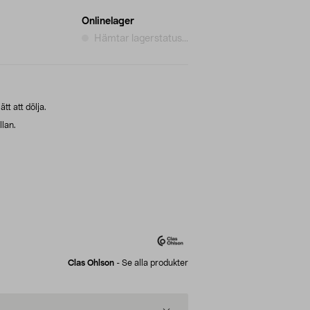
Onlinelager
Hämtar lagerstatus...
ätt att dölja.
llan.
Clas Ohlson
-
Se alla produkter