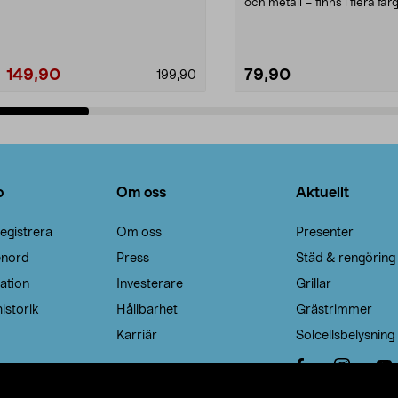
Noppborttagaren fräs...
och metall – finns i flera färg
Galge med sv...
149,90
79,90
199,90
Lägg i varukorg
Lägg i varukorg
o
Om oss
Aktuellt
egistrera
Om oss
Presenter
enord
Press
Städ & rengöring
ation
Investerare
Grillar
istorik
Hållbarhet
Grästrimmer
Karriär
Solcellsbelysning