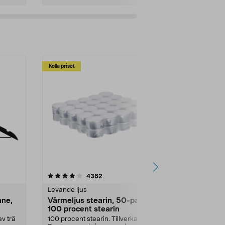
Kolla priset
Multibuy
4.5av 5 stjärnor
recensioner
4.5
4382
2
Levande ljus
Rengöringsm
nne,
Värmeljus stearin, 50-pack,
Bikarbonat
100 procent stearin
Ett allsidigt 
städning och 
v trä
100 procent stearin. Tillverkade i