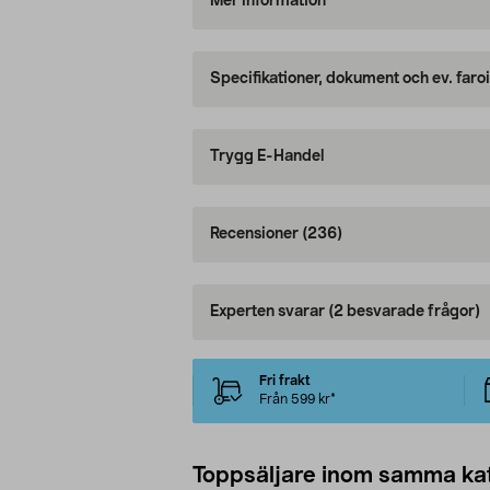
Mer information
Specifikationer, dokument och ev. faro
Trygg E-Handel
Recensioner
(236)
Experten svarar
(2 besvarade frågor)
Fri frakt
Från 599 kr*
Toppsäljare inom samma ka