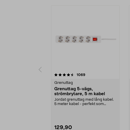
5 av 5 stjärnor
4.5 av 5 stjärnor
recensioner
1069
Grenuttag
Grenuttag 5-vägs,
strömbrytare, 5 m kabel
Jordat grenuttag med lång kabel.
5 meter kabel - perfekt som
skarvsladd. 2-polig...
129,90