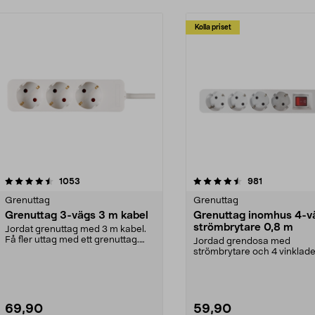
Kolla priset
4.5 av 5 stjärnor
recensioner
4.5 av 5 stjärnor
recensioner
1053
981
Grenuttag
Grenuttag
Grenuttag 3-vägs 3 m kabel
Grenuttag inomhus 4-v
strömbrytare 0,8 m
Jordat grenuttag med 3 m kabel.
Få fler uttag med ett grenuttag.
Jordad grendosa med
Snedställda utt...
strömbrytare och 4 vinklade
Gör 4 uttag av ett – gren...
69,90
59,90