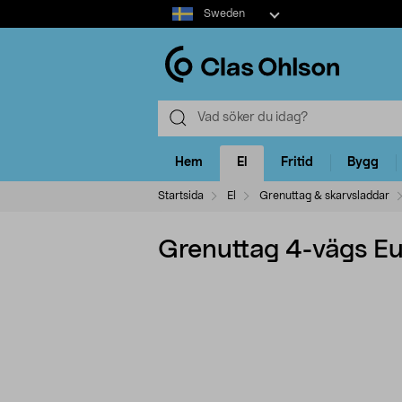
Select
Sweden
market
Hem
El
Fritid
Bygg
Startsida
El
Grenuttag & skarvsladdar
Grenuttag 4-vägs Eu