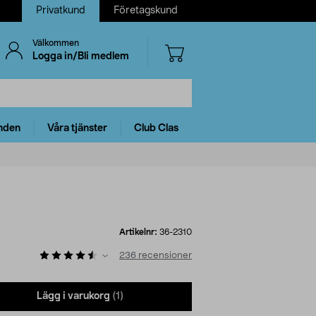
Privatkund
Företagskund
Välkommen
Logga in/Bli medlem
nden
Våra tjänster
Club Clas
Artikelnr:
36-2310
236
recensioner
Lägg i varukorg
(1)